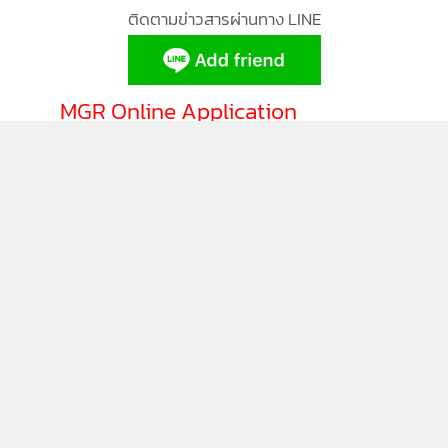
ติดตามข่าวสารผ่านทาง LINE
บริการสู่ผลิตภัณฑ์เพิ่มมูลค่าสูง ลดการใช้และหมุนเวียน
ทรัพยากร เพื่อสร้างการเติบโตทางเศรษฐกิจที่เป็นมิตรต่อสิ่ง
แวดล้อม โดยใช้โมเดลเศรษฐกิจใหม่ หรือ BCG Model สู่การ
MGR Online Application
พัฒนาประเทศอย่างยั่งยืน ต่อไป
ติดตาม MGR Online
นโยบายความเป็นส่วนตัว
นโยบายการใช้คุกกี้
ข้อกำหนดและเงื่อนไขการใช้บริการ
นโยบายการใช้ข้อมูล Facebook
เกี่ยวกับเรา
ติดต่อเรา