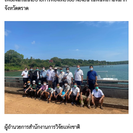
•
เกม
จังหวัดตราด
•
วิทยาศาสตร์
•
SMEs
•
หุ้น
•
อินโดจีน
•
กองทุนรวม
•
Celeb Online
•
Factcheck
•
ญี่ปุ่น
•
News1
•
Gotomanager
ผู้อำนวยการสำนักงานการวิจัยแห่งชาติ