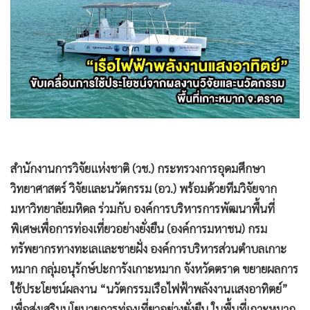
•
Good health & Well-being
•
Green Innovation & SD
•
Management & HR
•
MGR Live
•
Infographic
•
การเมือง
•
ท่องเที่ยว
•
กีฬา
สำนักงานการวิจัยแห่งชาติ (วช.) กระทรวงการอุดมศึกษา
•
ต่างประเทศ
วิทยาศาสตร์ วิจัยและนวัตกรรม (อว.) พร้อมด้วยทีมวิจัยจาก
•
Special Scoop
มหาวิทยาลัยมหิดล ร่วมกับ องค์การบริหารการพัฒนาพื้นที่
•
เศรษฐกิจ-ธุรกิจ
พิเศษเพื่อการท่องเที่ยวอย่างยั่งยืน (องค์การมหาชน) กรม
•
จีน
ทรัพยากรทางทะเลและชายฝั่ง องค์การบริหารส่วนตำบลเกาะ
•
ชุมชน-คุณภาพชีวิต
หมาก กลุ่มอนุรักษ์ปะการังเกาะหมาก จังหวัดตราด ขยายผลการ
•
อาชญากรรม
ใช้ประโยชน์ผลงาน “นวัตกรรมเรือไฟฟ้าพลังงานแสงอาทิตย์”
•
Motoring
เพื่อส่งเสริมนโยบายการท่องเที่ยวอย่างยั่งยืน ในพื้นที่เกาะหมาก