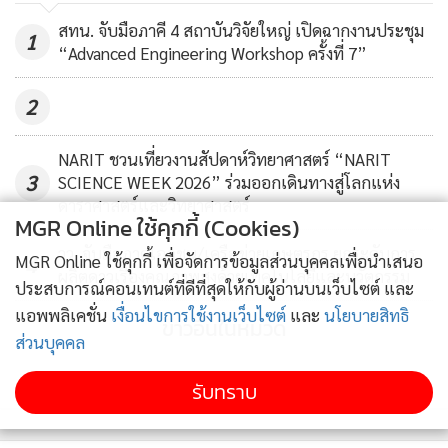
สทน. จับมือภาคี 4 สถาบันวิจัยใหญ่ เปิดฉากงานประชุม
1
“Advanced Engineering Workshop ครั้งที่ 7”
2
ดังเช่นในพื้นที่เกาะหมาก ที่ประชาชนในพื้นที่ให้ความร่วมมือ จึง
เห็นควรร่วมกันที่จะผลักดันและกำหนดเป็นนโยบายสาธารณะ
NARIT ชวนเที่ยวงานสัปดาห์วิทยาศาสตร์ “NARIT
ในการที่จะลดการสร้างมลภาวะและลดการสร้างผลกระทบทาง
3
SCIENCE WEEK 2026” ร่วมออกเดินทางสู่โลกแห่ง
ดาราศาสตร์และวิทยาศาสตร์
ด้านสิ่งแวดล้อมทั้งทางทะเลและชายฝั่ง รวมถึงลดการเกิดก๊าซ
MGR Online ใช้คุกกี้ (Cookies)
เรือนกระจก ภายในพื้นที่เกาะหมาก เพื่อเข้าสู่รูปแบบการท่อง
วว. จับมือภาคเอกชน/เครือข่ายเกษตรกร ยกระดับการ
MGR Online ใช้คุกกี้ เพื่อจัดการข้อมูลส่วนบุคคลเพื่อนำเสนอ
4
เที่ยวอย่างยั่งยืนที่เหมาะสม จากการนำเรือไฟฟ้าพลังงานแสง
ผลิตดาวเรืองคุณภาพสูงด้วยเทคโนโลยีและนวัตกรรม
ประสบการณ์คอนเทนต์ที่ดีที่สุดให้กับผู้อ่านบนเว็บไซต์ และ
อาทิตย์ซึ่งเป็นพลังงานสะอาด ที่ทาง วช. ได้ให้การสนับสนุนนำ
แอพพลิเคชั่น
เงื่อนไขการใช้งานเว็บไซต์
และ
นโยบายสิทธิ
ไปใช้งานจริง ซึ่งเป็นการสนับสนุนนโยบายการท่องเที่ยวยั่งยืน
ข่าวอื่นในหมวด
ส่วนบุคคล
รวมถึงเกิดการเผยแพร่องค์ความรู้จากผลงานวิจัยและนวัตกรรม
ให้เกิดประโยชน์ภายในพื้นที่ และยังเป็นต้นแบบความสำเร็จของ
รับทราบ
การดำเนินกิจกรรม ที่ผู้มีส่วนเกี่ยวข้องในพื้นที่อื่นๆ สามารถนำ
ไปใช้ได้ นอกจากนี้ยังเป็นการยกระดับมาตรฐานสินค้าและ