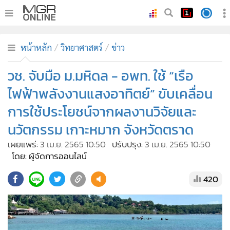
•
หน้าหลัก
หน้าหลัก
วิทยาศาสตร์
ข่าว
•
ทันเหตุการณ์
•
วช. จับมือ ม.มหิดล - อพท. ใช้ “เรือ
ภาคใต้
•
ภูมิภาค
ไฟฟ้าพลังงานแสงอาทิตย์” ขับเคลื่อน
•
Online Section
การใช้ประโยชน์จากผลงานวิจัยและ
•
บันเทิง
นวัตกรรม เกาะหมาก จังหวัดตราด
•
ผู้จัดการรายวัน
เผยแพร่:
3 เม.ย. 2565 10:50
ปรับปรุง:
3 เม.ย. 2565 10:50
•
คอลัมนิสต์
โดย: ผู้จัดการออนไลน์
•
ละคร
420
•
CbizReview
•
Cyber BIZ
•
ผู้จัดกวน