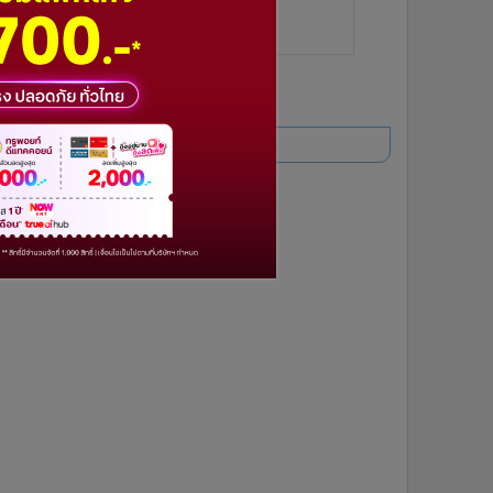
ยอดนิยม
อ่านเพิ่มเติม