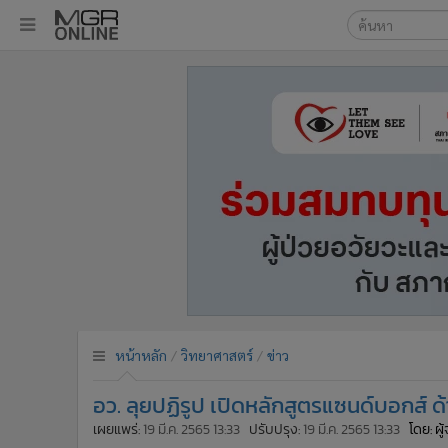
เลือกเครื่องมือท
•
หน้าหลัก
ค้นหา
•
ทันเหตุการณ์
Google
•
ภาคใต้
•
ภูมิภาค
MGR Onl
•
Online Section
ค้นหาขั
•
บันเทิง
•
ผู้จัดการรายวัน
•
คอลัมนิสต์
•
ละคร
•
CbizReview
•
Cyber BIZ
หน้าหลัก
วิทยาศาสตร์
ข่าว
•
ผู้จัดกวน
อว. ลุยปฏิรูป เปิดหลักสูตรแซนด์บอกส์ 
•
Good health & Well-being
•
Green Innovation & SD
เผยแพร่:
19 มี.ค. 2565 13:33
ปรับปรุง:
19 มี.ค. 2565 13:33
โดย: ผ