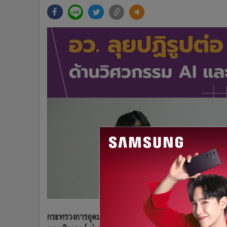
•
Management & HR
•
MGR Live
•
Infographic
•
การเมือง
•
ท่องเที่ยว
•
กีฬา
•
ต่างประเทศ
•
Special Scoop
•
เศรษฐกิจ-ธุรกิจ
•
จีน
•
ชุมชน-คุณภาพชีวิต
•
อาชญากรรม
•
Motoring
•
เกม
•
วิทยาศาสตร์
•
SMEs
กระทรวงการอุดมศึกษา วิทยาศาสตร์ วิจัยและนวัตกรรม อว.
•
หุ้น