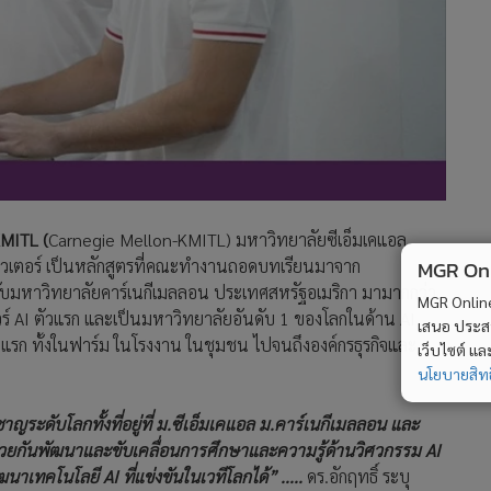
KMITL (
Carnegie Mellon-KMITL) มหาวิทยาลัยซีเอ็มเคแอล
พิวเตอร์ เป็นหลักสูตรที่คณะทำงานถอดบทเรียนมาจาก
MGR Onli
กับมหาวิทยาลัยคาร์เนกีเมลลอน ประเทศสหรัฐอเมริกา มามากกว่า
MGR Online 
วร์ AI ตัวแรก และเป็นมหาวิทยาลัยอันดับ 1 ของโลกในด้าน AI
เสนอ ประสบก
่ปีแรก ทั้งในฟาร์ม ในโรงงาน ในชุมชน ไปจนถึงองค์กรธุรกิจและ
เว็บไซต์ แ
นโยบายสิทธ
ชาญระดับโลกทั้งที่อยู่ที่ ม.ซีเอ็มเคแอล ม.คาร์เนกีเมลลอน และ
ช่วยกันพัฒนาและขับเคลื่อนการศึกษาและความรู้ด้านวิศวกรรม AI
เทคโนโลยี AI ที่แข่งขันในเวทีโลกได้” .....
ดร.อักฤทธิ์ ระบุ