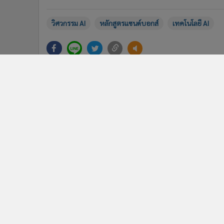
วิศวกรรม AI
หลักสูตรแซนด์บอกส์
เทคโนโลยี AI
แกลเลอรี