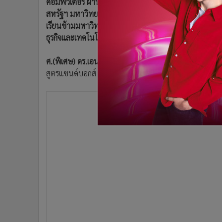
คอมพิวเตอร์ ผ่านการจัดการเรียนสอนใน 6 มหาวิทยาลัย
•
อินโดจีน
สหรัฐฯ มหาวิทยาลัยอันดับ 1 ของโลกในด้าน AI เริ่มปีการศ
•
กองทุนรวม
เรียนข้ามมหาวิทยาลัยได้ นักศึกษาที่เรียนจะได้ลงไปทำง
•
Celeb Online
ธุรกิจและเทคโนโลยีชั้นนำ
•
Factcheck
ศ.(พิเศษ) ดร.เอนก เหล่าธรรมทัศน์ รมว.การอุดมศึกษา วิ
•
ญี่ปุ่น
สูตรแซนด์บอกส์ เพื่อพัฒนากำลังคนด้านวิศวกรรมปัญญา
•
News1
•
Gotomanager