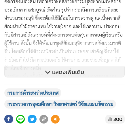
คัดกรองเบื้องต้น เพื่อวิเคราะห์สภาวะการมีบุตรยากในเพศชาย
ประเมินความสมบูรณ์ สัดส่วน รูปร่าง รวมถึงการเคลื่อนที่และ
จำนวนของอสุจิ ซึ่งจะต้องใช้สีย้อมในการตรวจดู แต่เนื่องจากสี
ย้อมนำเข้ามีราคาแพง ใช้งานยุ่งยาก และใช้เวลานาน ประกอบ
กับมีสารเคมีสังเคราะห์ที่ส่งผลกระทบต่อสุขภาพของผู้เรียนหรือ
ผู้ใช้งาน ดังนั้น จึงได้พัฒนาชุดสีย้อมอสุจิจากสารสกัดธรรมชาติ
ขึ้น โดยเลือกใช้ข้าวเหนียวดำเป็นส่วนประกอบสำคัญ ซึ่งหาได้
ง่ายโดยทั่วไป มีความปลอดภัย ใช้งานง่าย และช่วยเพิ่มมูลค่าให้
ข้าวไทยอีกทางหนึ่ง
แสดงเพิ่มเติม
การพัฒนาในครั้งนี้ยังเป็นการกระตุ้นการเรียนการสอนแบบ
STEM ไปพร้อม ๆ กัน คือ การใช้ความรู้ทางวิทยาศาสตร์และ
กรมการค้าระหว่างประเทศ
เทคโนโลยีในการสกัดสี (Science,Technology) การออกแบบ
เครื่องย้อมอัตโนมัติ(Engineering) และการคำนวณสารต่าง ๆ ที่
กระทรวงการอุดมศึกษา วิทยาศาสตร์ วิจัยและนวัตกรรม
ใช้ในการสกัด (Mathematics) เป็นการบูรณาการความรู้ของ
ภาควิชาเทคนิคการแพทย์ ผลลัพธ์ คือ ได้นวัตกรรมชุดย้อมสีอสุจี
300
บีอาร์ (Sperm BR staining kit) ที่มีราคาถูกกว่าสีเคมีสังเคราะห์