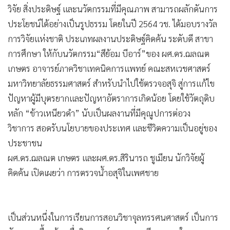
วิจัย สิ่งประดิษฐ์ และนวัตกรรมที่มีคุณภาพ สามารถผลักดันการ
ประโยชน์ได้อย่างเป็นรูปธรรม โดยในปี 2564 วช. ได้มอบรางวัล
การวิจัยแห่งชาติ ประเภทผลงานประดิษฐ์คิดค้น ระดับดี สาขา
การศึกษา ให้กับนวัตกรรม“สีย้อม บีอาร์”ของ ผศ.ดร.ฌลณต
เกษตร อาจารย์ภาควิชาเทคนิคการแพทย์ คณะสหเวชศาสตร์
มหาวิทยาลัยธรรมศาสตร์ สำหรับนำไปใช้ตรวจอสุจิ สู่การแก้ไข
ปัญหาผู้มีบุตรยากและปัญหาอัตราการเกิดน้อย โดยใช้วัตถุดิบ
หลัก “ข้าวเหนียวดำ” นับเป็นผลงานที่มีคุณูปการต่อวง
วิชาการ
สอดรับนโยบายของประเทศ และชีวิตความเป็นอยู่ของ
ประชาชน
ผศ.ดร.ฌลณต เกษตร และผศ.ดร.สิรินารถ ชูเมียน นักวิจัยผู้
คิดค้น เปิดเผยว่า การตรวจน้ำอสุจิในเพศชาย
เป็นส่วนหนึ่งในการเรียนการสอนวิชาจุลทรรศนศาสตร์ เป็นการ