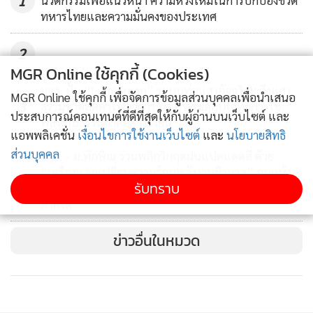
1
นวัตกรรมเพื่อแนวหน้า ความหวังใหม่ในการปกป้องชีวิต
ได้ที่ คณะสหเวชศาสตร์ มหาวิทยาลัยธรรมศาสตร์ โดยขณะนี้มี
ทหารไทยและความมั่นคงของประเทศ
ความพร้อมพัฒนาและวิจัยร่วมกับภาครัฐหรือเอกชน อาทิ กรม
การค้าระหว่างประเทศในการสร้าง Roadmap และร่วมมือกับ
2
มหาวิทยาลัยมหิดล พัฒนาสีย้อมให้เป็นรูปแบบผง เพื่อสะดวกใน
MGR Online ใช้คุกกี้ (Cookies)
การใช้งาน ตอบโจทย์การผลิตเชิงพาณิชย์ พร้อมขยายการใช้งาน
มจธ. ปั้น “LumiGreen” ระบบท่อแสงอัจฉริยะ ดึงแสง
MGR Online ใช้คุกกี้ เพื่อจัดการข้อมูลส่วนบุคคลเพื่อนำเสนอ
3
ธรรมชาติลดค่าไฟอาคาร นวัตกรรมตอบโจทย์การใช้
ไปสู่คลินิก หรือโรงพยาบาลในประเทศต่อไป
ประสบการณ์คอนเทนต์ที่ดีที่สุดให้กับผู้อ่านบนเว็บไซต์ และ
พลังงานธรรมชาติอย่างยั่งยืน
“โดยสารแอนโทรไซยานิน เป็นสารหลักที่สกัดได้จากเปลือกข้าว
แอพพลิเคชั่น
เงื่อนไขการใช้งานเว็บไซต์
และ
นโยบายสิทธิ
เหนียวดำ หรือแกลบ สามารถติดสีตัวอสุจิได้ดีที่สุด จึงใช้สารสกัด
ส่วนบุคคล
มจธ. - ม.ทักษิณ ร่วมพลิกวิกฤตฝนแปดแดดสี่ ด้วย
ดังกล่าว ร่วมกับสารเพิ่มประจุบวก Potassium alum เพื่อไปจับ
“เครื่องแลกเปลี่ยนความร้อนพลังงานชีวมวล” อบแห้ง
4
รับทราบ
กับสารพันธุกรรมประจุลบในนิวเคลียส วิธีการย้อม โดยนำน้ำอสุจิ
ได้ 365 วัน ไม่ง้อแดด สร้างรายได้ยั่งยืนให้วิสาหกิจชุมชน
ภาคใต้
ใส่ในภาชนะใช้แผ่นสไลด์จุ่ม รอให้แห้ง นำสีย้อมมาป้าย และส่อง
ดูผ่านกล้องจุลทรรศน์ ถือว่าตอบโจทย์การแพทย์แม่นยำ สำหรับ
ข่าวอื่นในหมวด
การตรวจระดับ DNA ได้อย่างรวดเร็วแม่นยำ โดยได้รับการจด
สิทธิบัตรเป็นที่เรียบร้อย” ผศ.ดร.ฌลณต กล่าว