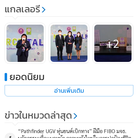
แกลเลอรี
ปลอดภัย ไร้สารพิษตกค้าง โดยปัจจุบันนำไปประยุกต์ใช้ในศูนย์ผู้
มีบุตรยากของโรงพยาบาลธรรมศาสตร์เฉลิมพระเกียรติ เพื่อ
วางแผนและรักษาชายที่มีภาวะมีบุตรยากได้ตรงจุด หรือใช้ใน
กระบวนการทางนิติวิทยาศาสตร์ ที่ห้องปฏิบัติการเทคนิคการ
+2
แพทย์โรงพยาบาลชลบุรี โดยใช้ย้อมตัวอย่างจากสำลีป้ายช่อง
คลอด กรณีผู้หญิงถูกกระทำชำเรา ซึ่งจะสามารถเป็นหลักฐาน
ชี้ตัวผู้กระทำความผิดได้ จึงขอขอบคุณการสนับสนุนจาก วช. ใน
การพัฒนางานวิจัยในครั้งนี้
ยอดนิยม
ท้ายที่สุด ทีมนักวิจัย สามารถคิดค้นสีย้อมอสุจิทดแทนการนำเข้า
ได้สำเร็จ และมีประสิทธิภาพสูงใกล้เคียงกับสีสังเคราะห์ที่ได้รับ
อ่านเพิ่มเติม
การยอมรับในระดับนานาชาติและประเทศ ถือเป็นงานวิจัยแรก
ของโลกที่ใช้สารสกัดธรรมชาติจากข้าวเหนียวดำ ในอนาคตคาด
ข่าวในหมวดล่าสุด
ว่า สีย้อม บีอาร์นี้จะมีความจำเป็นมากขึ้น เนื่องจากการตรวจ
อสุจิในประเทศไทยมีความก้าวหน้าอย่างต่อเนื่อง และประชาชน
“Pathfinder UGV หุ่นยนต์เบิกทาง” ฝีมือ FIBO มจธ.
มีความสนใจเพิ่มขึ้น โดยผู้ที่สนใจสามารถเดินทางเข้ามาตรวจ