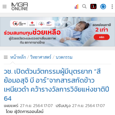
•
หน้าหลัก
•
ทันเหตุการณ์
•
ภาคใต้
•
ภูมิภาค
•
Online Section
หน้าหลัก
วิทยาศาสตร์
นวตกรรม
•
บันเทิง
•
ผู้จัดการรายวัน
วช. เปิดตัวนวัตกรรมผู้มีบุตรยาก “สี
•
คอลัมนิสต์
ย้อมอสุจิ บี อาร์”จากสารสกัดข้าว
•
ละคร
เหนียวดำ คว้ารางวัลการวิจัยแห่งชาติปี
•
CbizReview
64
•
Cyber BIZ
เผยแพร่:
27 ก.ย. 2564 17:07
ปรับปรุง:
27 ก.ย. 2564 17:07
•
ผู้จัดกวน
โดย: ผู้จัดการออนไลน์