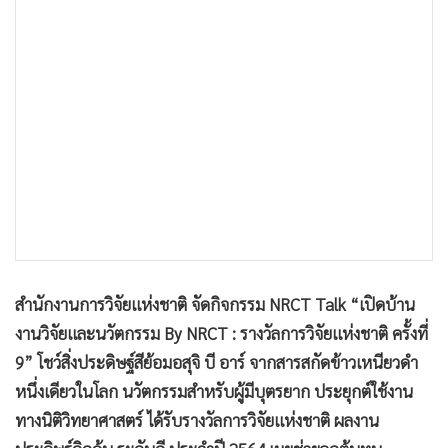
•
เกม
•
วิทยาศาสตร์
•
SMEs
•
หุ้น
•
อินโดจีน
•
กองทุนรวม
•
Celeb Online
•
Factcheck
•
ญี่ปุ่น
•
News1
สำนักงานการวิจัยแห่งชาติ จัดกิจกรรม NRCT Talk “เปิดบ้าน
•
Gotomanager
งานวิจัยและนวัตกรรม By NRCT : รางวัลการวิจัยแห่งชาติ ครั้งที่
9” โชว์สิ่งประดิษฐ์สีย้อมอสุจิ บี อาร์ จากสารสกัดข้าวเหนียวดำ
หนึ่งเดียวในโลก นวัตกรรมสำหรับผู้มีบุตรยาก ประยุกต์ใช้งาน
ทางนิติวิทยาศาสตร์ ได้รับรางวัลการวิจัยแห่งชาติ ผลงาน