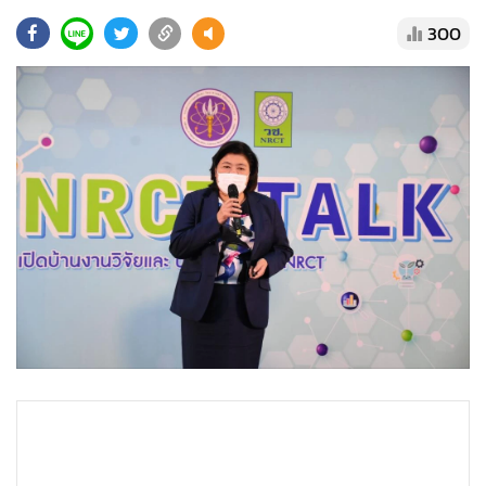
•
Good health & Well-being
300
•
Green Innovation & SD
•
Management & HR
•
MGR Live
•
Infographic
•
การเมือง
•
ท่องเที่ยว
•
กีฬา
•
ต่างประเทศ
•
Special Scoop
•
เศรษฐกิจ-ธุรกิจ
•
จีน
•
ชุมชน-คุณภาพชีวิต
•
อาชญากรรม
•
Motoring