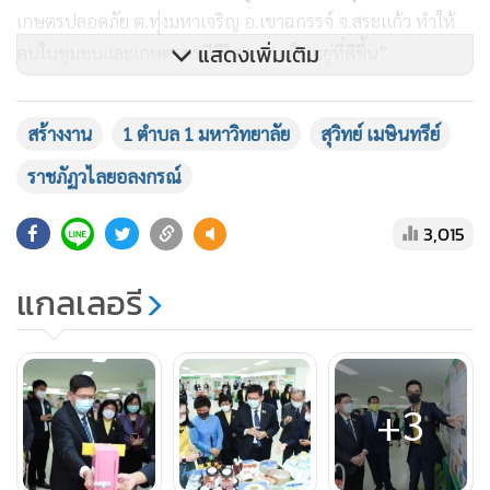
เกษตรปลอดภัย ต.ทุ่งมหาเจริญ อ.เขาฉกรรจ์ จ.สระแก้ว ทำให้
แสดงเพิ่มเติม
คนในชุมชนและเกษตรกรมีชีวิตความเป็นอยู่ที่ดีขึ้น”
รมว.อว.กล่าวต่อว่า นอกจากนี้ มหาวิทยาลัยราชภัฏวไลย
สร้างงาน
1 ตำบล 1 มหาวิทยาลัย
สุวิทย์ เมษินทรีย์
อลงกรณ์ฯ ยังได้นำเสนอถึงแผนงานการจ้างงานประชาชนที่ได้
ราชภัฏวไลยอลงกรณ์
รับผลกระทบจากวิกฤตโควิด-19 ในโครงการ “อว. สร้างงาน
ระยะที่ 2” ซึ่งอยู่ระหว่างการดำเนินการของบประมาณจาก
3,015
สำนักงบประมาณ โดยจะจ้างงานคนในพื้นที่ จ.ปทุมธานี รวม 7
อำเภอ 11 ตำบล จำนวน 173 คน และในพื้นที่ จ.สระแก้ว รวม 9
แกลเลอรี
อำเภอ 12 ตำบล จำนวน 36 คน รวมทั้งสิ้น 209 คน เพื่อปฏิบัติ
งานในด้านพัฒนาชุมชน โดยมุ่งตอบโจทย์ความต้องการของ
ชุมชนเป็นหลัก เช่น การพัฒนาระบบเกษตรอัจฉริยะ การพัฒนา
คุณภาพชีวิตผู้สูงอายุ การบริหารจัดการน้ำชุมชน การส่งเสริม
+3
และพัฒนาเศรษฐกิจสร้างสรรค์