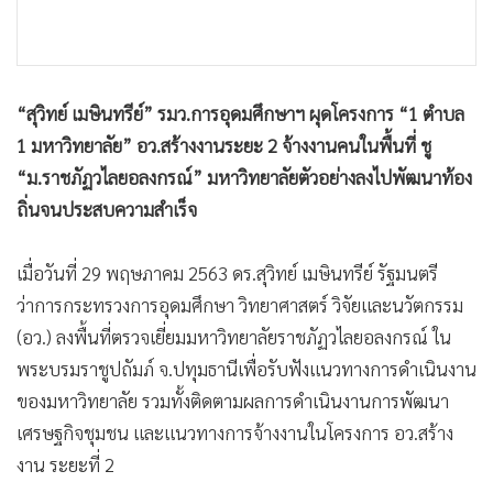
•
เกม
•
วิทยาศาสตร์
•
SMEs
“สุวิทย์ เมษินทรีย์” รมว.การอุดมศึกษาฯ ผุดโครงการ “1 ตำบล
•
หุ้น
1 มหาวิทยาลัย” อว.สร้างงานระยะ 2 จ้างงานคนในพื้นที่ ชู
•
อินโดจีน
“ม.ราชภัฏวไลยอลงกรณ์” มหาวิทยาลัยตัวอย่างลงไปพัฒนาท้อง
•
กองทุนรวม
ถิ่นจนประสบความสำเร็จ
•
Celeb Online
•
Factcheck
เมื่อวันที่ 29 พฤษภาคม 2563 ดร.สุวิทย์ เมษินทรีย์ รัฐมนตรี
•
ญี่ปุ่น
ว่าการกระทรวงการอุดมศึกษา วิทยาศาสตร์ วิจัยและนวัตกรรม
•
News1
(อว.) ลงพื้นที่ตรวจเยี่ยมมหาวิทยาลัยราชภัฏวไลยอลงกรณ์ ใน
•
Gotomanager
พระบรมราชูปถัมภ์ จ.ปทุมธานีเพื่อรับฟังแนวทางการดำเนินงาน
ของมหาวิทยาลัย รวมทั้งติดตามผลการดำเนินงานการพัฒนา
เศรษฐกิจชุมชน และแนวทางการจ้างงานในโครงการ อว.สร้าง
งาน ระยะที่ 2