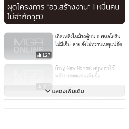
ผุดโครงการ “อว.สร้างงาน” 1 หมื่นคน
ปัญหาได้อย่างตรงจุด” รมว.อว.กล่าว
ไม่จำกัดวุฒิ
เกิดเพลิงไหม้รถตู้บน ถ.พหลโยธิน
ไม่มีเจ็บ-ตาย ยังไม่ทราบเหตุแน่ชัด
127
ก้าวสู่ New Normal หนุนการใช้
พลังงานทดแทนเพิ่มขึ้น
890
แสดงเพิ่มเติม
3 องค์กรร่วมส่งเสริมศักยภาพการ
เรียนรู้รับสังคมสูงอายุ
215