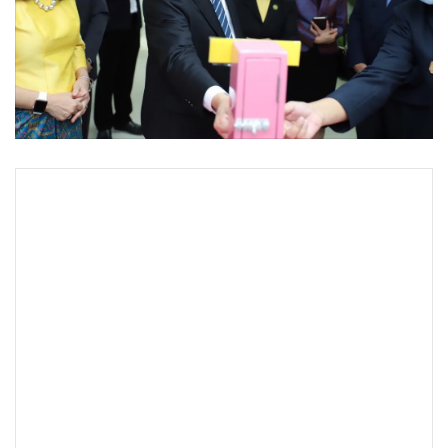
•
Good health & Well-being
•
Green Innovation & SD
•
Management & HR
•
MGR Live
•
Infographic
•
การเมือง
•
ท่องเที่ยว
•
กีฬา
•
ต่างประเทศ
•
Special Scoop
•
เศรษฐกิจ-ธุรกิจ
•
จีน
•
ชุมชน-คุณภาพชีวิต
•
อาชญากรรม
•
Motoring