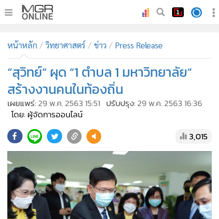
•
หน้าหลัก
หน้าหลัก
วิทยาศาสตร์
ข่าว
Press Release
•
ทันเหตุการณ์
•
“สุวิทย์” ผุด “1 ตำบล 1 มหาวิทยาลัย”
ภาคใต้
•
ภูมิภาค
สร้างงานคนในท้องถิ่น
•
Online Section
เผยแพร่:
29 พ.ค. 2563 15:51
ปรับปรุง:
29 พ.ค. 2563 16:36
•
บันเทิง
โดย: ผู้จัดการออนไลน์
•
ผู้จัดการรายวัน
3,015
•
คอลัมนิสต์
•
ละคร
•
CbizReview
•
Cyber BIZ
•
ผู้จัดกวน