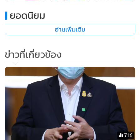
“ในส่วนนี้ผมได้เน้นย้ำให้ทางมหาวิทยาลัยต้องพัฒนาหรือเพิ่ม
ทักษะใหม่ให้กับผู้ได้รับการจ้างงานควบคู่ไปกับการทำงาน ไม่ว่า
ยอดนิยม
จะเป็นความรู้ภาษาอังกฤษ ความรู้ด้านเทคโนโลยีดิจิทัล ความรู้
อ่านเพิ่มเติม
ด้านการเงิน และความรู้ด้านสังคม เพื่อให้ผู้ได้รับการจ้างงาน
สามารถนำไปประกอบอาชีพใหม่ในยุคนิวนอร์มัลได้ หรือถ้าใคร
สนใจเป็นผู้ประกอบการ อว.ก็มีกองทุนในการเริ่มต้นธุรกิจให้
ข่าวที่เกี่ยวข้อง
ผ่านกองทุนยุวสตาร์ทอัพของ อว.ได้เลย”
“ที่สำคัญ อว.จะระดมสรรพกำลังจากทุกหน่วยงานทั้ง
มหาวิทยาลัยและหน่วยงานวิจัยต่างๆ ของ อว. ในการยกระดับ
เศรษฐกิจและสังคมรายตำบลแบบบูรณาการ โดยจะกำหนดให้ 1
ตำบล ต่อ 1 มหาวิทยาลัย ใช้โจทย์จากชุมชนเป็นที่ตั้ง แล้วดูว่าเรา
จะเข้าไปช่วยแก้ปัญหาหรือเติมเต็มสิ่งที่ขาดอย่างไร และจะนำ
บุคลากรจากโครงการจ้างงานเข้าไปร่วมทำงานกับชุมชน โดย
เฉพาะการรวบรวมและจัดทำข้อมูลชุมชน เพื่อการแก้ปัญหา
716
ความยากจนที่สามารถระบุเป้าหมายชัดเจน ซึ่งจะเป็นการแก้