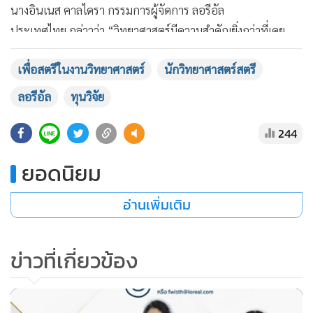
นางอินเนส คาลไดรา กรรมการผู้จัดการ ลอรีอัล
ประเทศไทย กล่าวว่า “วิทยาศาสตร์มีความสำคัญยิ่งกว่าที่เคย
โดยในช่วงสถานการณ์โควิด-19 นี้ งานวิจัยทางด้านวิทยาศาสตร์
เพื่อสตรีในงานวิทยาศาสตร์
นักวิทยาศาสตร์สตรี
มีบทบาทและเป็นความหวังในการช่วยให้โลกของเราผ่านวิกฤต
ของการระบาดและกลับมามีสุขภาวะดีเช่นเดิม เพราะโลก
ลอรีอัล
ทุนวิจัย
ต้องการวิทยาศาสตร์และวิทยาศาสตร์ต้องการสตรี ลอรีอัล จึง
เดินหน้าสนับสนุนให้ทุนวิจัยเพื่อสตรีในงานวิทยาศาสตร์แม้ใน
244
ช่วงเวลาที่ยากลำบากนี้”
ยอดนิยม
เปิดรับสมัครผ่านทางออนไลน์ตั้งแต่วันนี้
อ่านเพิ่มเติม
ถึง 31 กรกฎาคม 2563 สามารถศึกษารายละเอียดเกี่ยวกับ
โครงการและการสมัครได้ที่: www.fwisthailand.com และ
ข่าวที่เกี่ยวข้อง
สอบถามเพิ่มเติมโทร 02-684-3192, 099-946-3665 หรืออีเมล
ที่ FWISTH@loreal.com