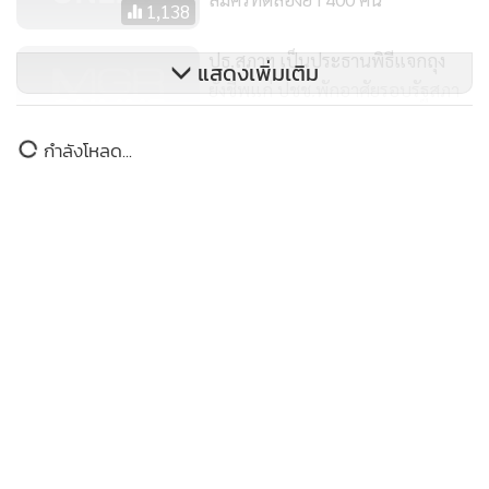
1,138
ปธ.สภาฯ เป็นประธานพิธีแจกถุง
แสดงเพิ่มเติม
ยังชีพแก่ ปชช.พักอาศัยรอบรัฐสภา
116
กำลังโหลด...
ลอรีอัล กรุ๊ป ดำเนินโครงการช่วย
เหลือสถานการณ์การระบาดโค
วิด-19
520
MGR Online ใช้คุกกี้ (Cookies)
MGR Online ใช้คุกกี้ เพื่อจัดการข้อมูลส่วนบุคคลเพื่อนำเสนอ
ประสบการณ์คอนเทนต์ที่ดีที่สุดให้กับผู้อ่านบนเว็บไซต์ และ
แอพพลิเคชั่น
เงื่อนไขการใช้งานเว็บไซต์
และ
นโยบายสิทธิ
ส่วนบุคคล
รับทราบ