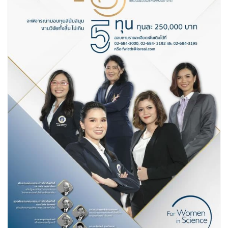
•
Good health & Well-being
•
Green Innovation & SD
•
Management & HR
•
MGR Live
•
Infographic
•
การเมือง
•
ท่องเที่ยว
•
กีฬา
•
ต่างประเทศ
•
Special Scoop
•
เศรษฐกิจ-ธุรกิจ
•
จีน
•
ชุมชน-คุณภาพชีวิต
•
อาชญากรรม
•
Motoring