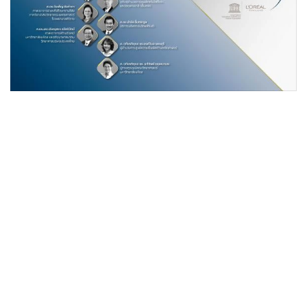
•
เกม
•
วิทยาศาสตร์
•
SMEs
•
หุ้น
•
อินโดจีน
•
กองทุนรวม
•
Celeb Online
•
Factcheck
•
ญี่ปุ่น
•
News1
•
Gotomanager