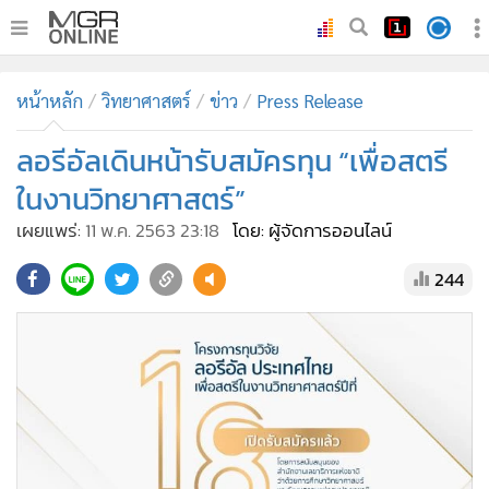
•
หน้าหลัก
หน้าหลัก
วิทยาศาสตร์
ข่าว
Press Release
•
ทันเหตุการณ์
•
ลอรีอัลเดินหน้ารับสมัครทุน “เพื่อสตรี
ภาคใต้
•
ภูมิภาค
ในงานวิทยาศาสตร์”
•
Online Section
เผยแพร่:
11 พ.ค. 2563 23:18
โดย: ผู้จัดการออนไลน์
•
บันเทิง
244
•
ผู้จัดการรายวัน
•
คอลัมนิสต์
•
ละคร
•
CbizReview
•
Cyber BIZ
•
ผู้จัดกวน