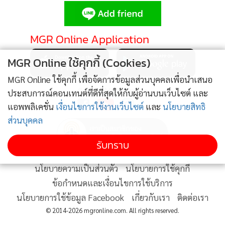
•
Good health & Well-being
•
Green Innovation & SD
•
Management & HR
MGR Online Application
•
MGR Live
MGR Online ใช้คุกกี้ (Cookies)
•
Infographic
•
การเมือง
MGR Online ใช้คุกกี้ เพื่อจัดการข้อมูลส่วนบุคคลเพื่อนำเสนอ
ติดตาม MGR Online
ประสบการณ์คอนเทนต์ที่ดีที่สุดให้กับผู้อ่านบนเว็บไซต์ และ
•
ท่องเที่ยว
แอพพลิเคชั่น
เงื่อนไขการใช้งานเว็บไซต์
และ
นโยบายสิทธิ
•
กีฬา
ส่วนบุคคล
•
ต่างประเทศ
•
Special Scoop
รับทราบ
•
เศรษฐกิจ-ธุรกิจ
นโยบายความเป็นส่วนตัว
นโยบายการใช้คุกกี้
•
จีน
ข้อกำหนดและเงื่อนไขการใช้บริการ
•
ชุมชน-คุณภาพชีวิต
นโยบายการใช้ข้อมูล Facebook
เกี่ยวกับเรา
ติดต่อเรา
•
อาชญากรรม
© 2014-2026 mgronline.com. All rights reserved.
•
Motoring