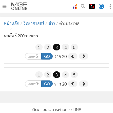
•
หน้าหลัก
หน้าหลัก
วิทยาศาสตร์
ข่าว
ต่างประเทศ
•
ทันเหตุการณ์
•
ภาคใต้
ผลลัพธ์ 200 รายการ
•
ภูมิภาค
1
2
3
4
5
•
Online Section
GO
จาก 20
•
บันเทิง
•
ผู้จัดการรายวัน
•
คอลัมนิสต์
1
2
3
4
5
•
ละคร
GO
จาก 20
•
CbizReview
•
Cyber BIZ
•
ผู้จัดกวน
ติดตามข่าวสารผ่านทาง LINE