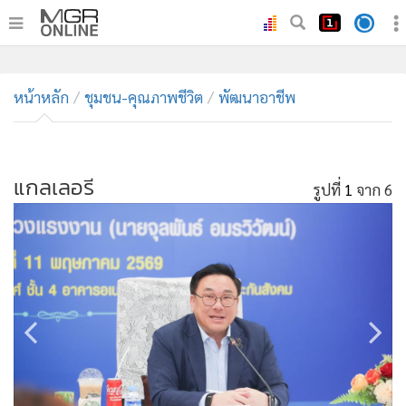
•
หน้าหลัก
•
หน้าหลัก
ทันเหตุการณ์
ชุมชน-คุณภาพชีวิต
พัฒนาอาชีพ
•
ภาคใต้
•
ภูมิภาค
•
แกลเลอรี
Online Section
รูปที่
1
จาก 6
•
บันเทิง
•
ผู้จัดการรายวัน
•
คอลัมนิสต์
•
ละคร
•
CbizReview
•
Cyber BIZ
•
ผู้จัดกวน