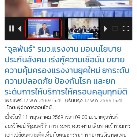
•
Good health & Well-being
•
Green Innovation & SD
•
Management & HR
•
MGR Live
6
1
2
•
Infographic
“จุลพันธ์” รมว.แรงงาน มอบนโยบาย
•
การเมือง
ประกันสังคม เร่งกู้ความเชื่อมั่น ขยาย
•
ท่องเที่ยว
•
กีฬา
ความคุ้มครองแรงงานยุคใหม่ ยกระดับ
•
ต่างประเทศ
ความปลอดภัย ป้องกันโรค และยก
•
Special Scoop
ระดับการให้บริการให้ครอบคลุมทุกมิติ
•
เศรษฐกิจ-ธุรกิจ
เผยแพร่:
12 พ.ค. 2569 15:41
ปรับปรุง:
12 พ.ค. 2569 15:41
•
จีน
โดย: ผู้จัดการออนไลน์
•
ชุมชน-คุณภาพชีวิต
เมื่อวันที่ 11 พฤษภาคม 2569 เวลา 09.00 น. นายจุลพันธ์
•
อาชญากรรม
อมรวิวัฒน์ รัฐมนตรีว่าการกระทรวงแรงงาน เดินทางเข้าร่วมการ
•
Motoring
แลกเปลี่ยนความคิดเห็นกับคณะกรรมการกองทุนเงินทดแทน