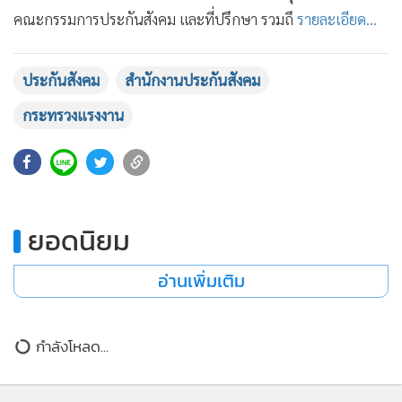
•
เกม
คณะกรรมการประกันสังคม และที่ปรึกษา รวมถึ
รายละเอียด...
•
วิทยาศาสตร์
•
SMEs
ประกันสังคม
สำนักงานประกันสังคม
•
หุ้น
กระทรวงแรงงาน
•
อินโดจีน
•
กองทุนรวม
302
•
Celeb Online
•
Factcheck
ยอดนิยม
•
ญี่ปุ่น
•
News1
อ่านเพิ่มเติม
•
Gotomanager
กำลังโหลด...