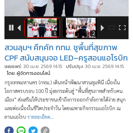
•
Good health & Well-being
•
Green Innovation & SD
•
Management & HR
•
MGR Live
10
1
2
•
Infographic
สวนลุมฯ คึกคัก กทม. ชูพื้นที่สุขภาพ
•
การเมือง
CPF สนับสนุนจอ LED–ครูสอนแอโรบิก
•
ท่องเที่ยว
•
กีฬา
เผยแพร่:
30 เม.ย. 2569 14:15
ปรับปรุง:
30 เม.ย. 2569 14:15
โดย: ผู้จัดการออนไลน์
•
ต่างประเทศ
กรุงเทพมหานคร (กทม.) เดินหน้าพัฒนาสวนลุมพินี เนื่องใน
•
Special Scoop
โอกาสครบรอบ 100 ปี มุ่งยกระดับสู่ “พื้นที่สุขภาพสำหรับคน
•
เศรษฐกิจ-ธุรกิจ
เมือง” ส่งเสริมให้ประชาชนเข้าถึงการออกกำลังกายได้ง่าย สนุก
•
จีน
และต่อเนื่องในชีวิตประจำวัน โดยเฉพาะกิจกรรมแอโรบิก ณ
•
ชุมชน-คุณภาพชีวิต
ลานแอโรบ
รายละเอียด...
•
อาชญากรรม
•
Motoring