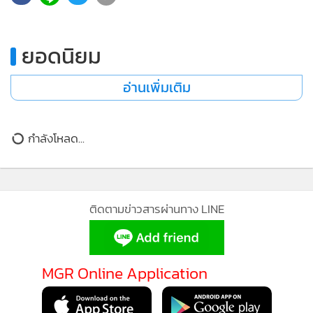
•
เกม
•
วิทยาศาสตร์
ยอดนิยม
•
SMEs
•
หุ้น
อ่านเพิ่มเติม
•
อินโดจีน
•
กองทุนรวม
กำลังโหลด...
•
Celeb Online
•
Factcheck
•
ญี่ปุ่น
•
News1
ติดตามข่าวสารผ่านทาง LINE
•
Gotomanager
MGR Online Application