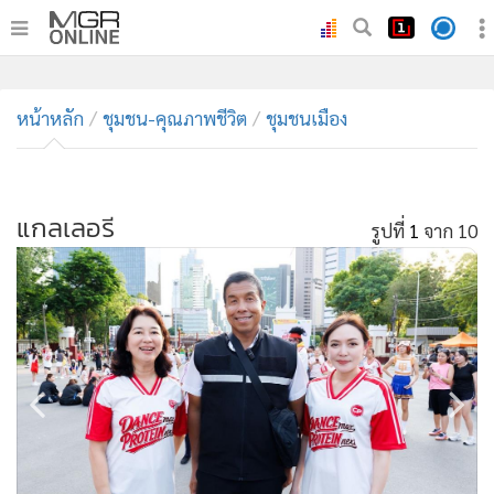
•
หน้าหลัก
•
หน้าหลัก
ทันเหตุการณ์
ชุมชน-คุณภาพชีวิต
ชุมชนเมือง
•
ภาคใต้
•
ภูมิภาค
•
แกลเลอรี
Online Section
รูปที่
1
จาก 10
•
บันเทิง
•
ผู้จัดการรายวัน
•
คอลัมนิสต์
•
ละคร
•
CbizReview
•
Cyber BIZ
•
ผู้จัดกวน