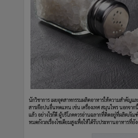
•
Management & HR
•
MGR Live
•
Infographic
•
การเมือง
•
ท่องเที่ยว
•
กีฬา
•
ต่างประเทศ
•
Special Scoop
•
เศรษฐกิจ-ธุรกิจ
•
จีน
•
ชุมชน-คุณภาพชีวิต
•
อาชญากรรม
นักวิชาการ เผยอุตสาหกรรมผลิตอาหารให้ความสำคัญและต
•
Motoring
สารเจือปนอื่นทดแทน เช่น เครื่องเทศ สมุนไพร นอกจากน
•
เกม
แล้ว อย่างไรก็ดี ผู้บริโภคควรอ่านฉลากที่ติดอยู่ที่ผลิต
•
วิทยาศาสตร์
หมดกังวลเรื่องโซเดียมสูงเพื่อให้ได้รับประทานอาหารที่ย
•
SMEs
•
หุ้น