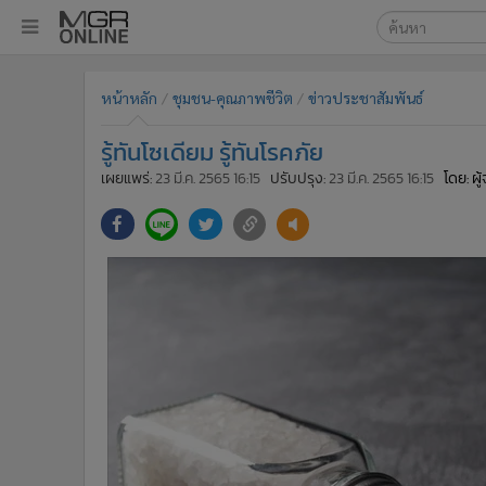
เลือกเครื่องมือท
•
หน้าหลัก
หน้าหลัก
ชุมชน-คุณภาพชีวิต
ข่าวประชาสัมพันธ์
ค้นหา
•
ทันเหตุการณ์
Google
•
ภาคใต้
รู้ทันโซเดียม รู้ทันโรคภัย
•
ภูมิภาค
MGR Onl
เผยแพร่:
23 มี.ค. 2565 16:15
ปรับปรุง:
23 มี.ค. 2565 16:15
โดย: ผ
•
Online Section
ค้นหาขั
•
บันเทิง
•
ผู้จัดการรายวัน
•
คอลัมนิสต์
•
ละคร
•
CbizReview
•
Cyber BIZ
•
ผู้จัดกวน
•
Good health & Well-being
•
Green Innovation & SD