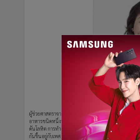
•
อินโดจีน
•
กองทุนรวม
•
Celeb Online
•
Factcheck
•
ญี่ปุ่น
•
News1
•
Gotomanager
ผู้ช่วยศาสตราจารย์ ดร.สุจินดา ศรีวัฒนะ คณบดีคณะอุตส
อาหารชนิดหนึ่งที่มีความจำเป็นต่อร่างกาย ทำหน้าที่
ดันโลหิต การทำงานของเซลล์ประสาท การดูดซึมสารอาหาร 
กันขึ้นอยู่กับเพศ อายุ ปริมาณโซเดียมที่สามารถบริโภคได้โด