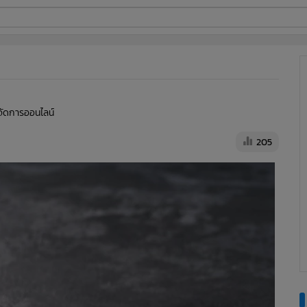
ี่ใช้
ine
ู้จัดการออนไลน์
้นสูง
205