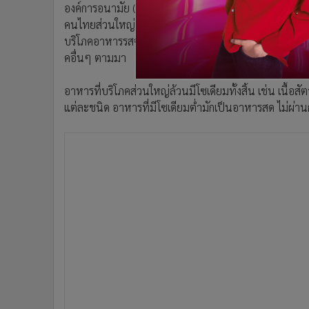
องค์การอนามัย (WHO) แนะนำว่าหากบริโภคในรูปแบบเกลือไ
คนไทยส่วนใหญ่นิยมบริโภคอาหารรสจัด จึงทำให้บางคนได้ร
บริโภคอาหารรสจัด รสเค็มลงได้ ก็จะช่วยลดโอกาสเสี่ยงเกิดโ
คอื่นๆ ตามมา
อาหารที่บริโภคส่วนใหญ่ล้วนมีโซเดียมทั้งสิ้น เช่น เนื้อสั
แต่ละชนิด อาหารที่มีโซเดียมต่ำมักเป็นอาหารสด ไม่ผ่า