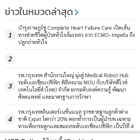
สธ.ชู “มหาสารคาม” วาง 6 กลยุทธ์
ข่าวในหมวดล่าสุด
เพิ่มฉีดวัคซีนโควิดกลุ่ม 608 สั่งปรับ
ใช้ทุกจังหวัด
199
บำรุงราษฎร์ชู Complete Heart Failure Care เปิดเส้น
1
ทางช่วยชีวิตผู้ป่วยหัวใจล้มเหลว จาก ECMO–Impella ถึง
ปลูกถ่ายหัวใจ
2
รพ.กรุงเทพ สำนักงานใหญ่ มุ่งสู่ Medical Robot Hub
ระดับเอเชียแปซิฟิก พิธีลงนาม MOU กับบริษัทดีไวซ์
3
เทคโนโลยี่ส์ (ไทย) จำกัด ยกระดับองค์ความรู้ พัฒนา
ศัลยแพทย์ และมาตรฐานการรักษา
รพ.กรุงเทพอินเตอร์เนชั่นแนล รุกขยายฐานลูกค้าต่าง
4
ชาติ Expat โตกว่า 20% ตอกย้ำการเป็นผู้นำรพ.เฉพาะ
ทางเพื่อกระดูกและสมองระดับเอเชียแปซิฟิก เป็นปีที่ 4