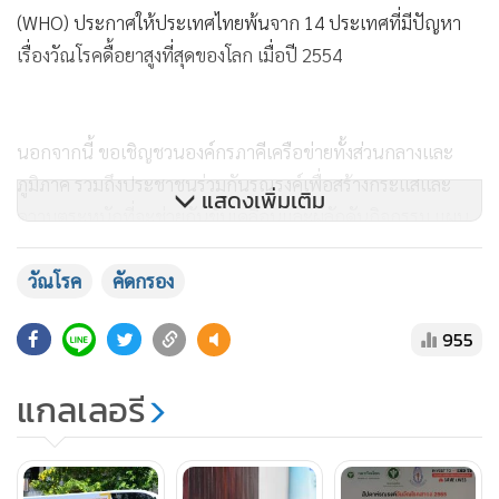
(WHO) ประกาศให้ประเทศไทยพ้นจาก 14 ประเทศที่มีปัญหา
เรื่องวัณโรคดื้อยาสูงที่สุดของโลก เมื่อปี 2554
นอกจากนี้ ขอเชิญชวนองค์กรภาคีเครือข่ายทั้งส่วนกลางและ
ภูมิภาค รวมถึงประชาชนร่วมกันรณรงค์เพื่อสร้างกระแสและ
แสดงเพิ่มเติม
ความตระหนักที่จะช่วยกันขับเคลื่อนและผลักดันกิจกรรม แผน
งานต่างๆ เพื่อยุติปัญหาวัณโรค ภายใต้ธีม INVEST TO END
TB. SAVE LIVES “รวมพลัง ต่อชีวิต เพื่อภารกิจยุติวัณโรค” พวก
วัณโรค
คัดกรอง
เราต้องร่วมมือกัน รวมพลัง มุ่งมั่นทุ่มเท ทั้งทรัพยากรบุคลากร
955
และงบประมาณ กับภารกิจเพื่อยุติปัญหาวัณโรคของ
ประเทศไทย ให้เป็นไปตามเป้าหมายการยุติวัณโรคของแผน
แกลเลอรี
ปฏิบัติการระดับชาติ อันจะนำไปสู่จุดมุ่งหมายสูงสุด คือ TB-
Free Thailand For TB-Free World เมืองไทยปลอดวัณโรค
เพื่อโลกปลอดวัณโรคต่อไป