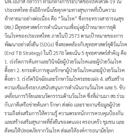
นพ.โอภาส กล่าวว่า ท่ามกลางการระบาดของโรคโควิด-19 ใน
ประเทศไทย ยังมีอีกหนึ่งภัยคุกคามทางสุขภาพที่เป็นความ
ท้าทายมาอย่างต่อเนื่อง คือ “วัณโรค” ซึ่งกระทรวงสาธารณสุข
(สธ.) มียุทธศาสตร์การดำเนินงานเพื่อมุ่งสู่เป้าหมายการยุติ
วัณโรคของประเทศไทย ภายในปี 2573 ตามเป้าหมายของการ
พัฒนาอย่างยั่งยืน (SDGs) ซึ่งสอดคล้องกับยุทธศาสตร์ยุติวัณโรค
(End TB Strategy) ในปี 2578 โดยเน้น 5 ยุทธศาสตร์สำคัญ คือ
1. เร่งรัดการค้นหาและวินิจฉัยผู้ป่วยวัณโรคและผู้ป่วยวัณโรค
ดื้อยา 2. ยกระดับการดูแลรักษาผู้ป่วยวัณโรคและผู้ป่วยวัณโรค
ดื้อยา 3. เร่งรัดวินิจฉัยและรักษาวัณโรคระยะแฝง 4. เสริมสร้าง
ความเข้มแข็งระบบสนับสนุนการดำเนินงานวัณโรค และ 5. ขับ
เคลื่อนการวิจัยและนวัตกรรรมด้านวัณโรค ซึ่งที่ผ่านมา สธ.ร่วม
กับภาคีเครือข่ายค้นหา รักษา ส่งต่อ และรายงานข้อมูลผู้ป่วย
รวมถึงส่งเสริมการให้ความรู้ ความตระหนักการควบคุมป้องกัน
และสร้างเสริมสุขภาพที่ยั่งยืนของตนเอง ครอบครัว ชุมชน และ
สังคมให้ปลอดภัยจากวัณโรค ส่งผลให้องค์การอนามัยโลก