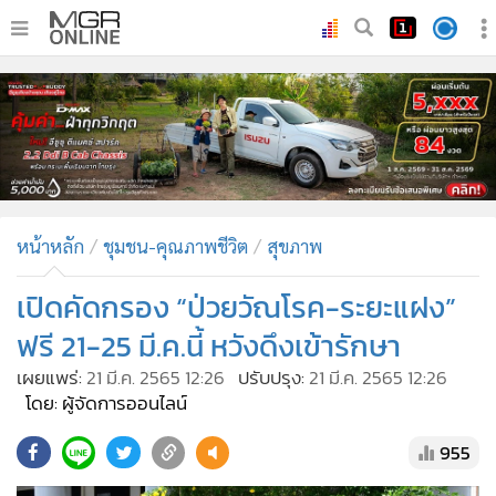
•
หน้าหลัก
•
ทันเหตุการณ์
•
ภาคใต้
•
ภูมิภาค
•
Online Section
หน้าหลัก
ชุมชน-คุณภาพชีวิต
สุขภาพ
•
บันเทิง
•
ผู้จัดการรายวัน
เปิดคัดกรอง “ป่วยวัณโรค-ระยะแฝง”
•
คอลัมนิสต์
ฟรี 21-25 มี.ค.นี้ หวังดึงเข้ารักษา
•
ละคร
เผยแพร่:
21 มี.ค. 2565 12:26
ปรับปรุง:
21 มี.ค. 2565 12:26
•
CbizReview
โดย: ผู้จัดการออนไลน์
•
Cyber BIZ
955
•
ผู้จัดกวน