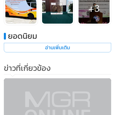
+3
สำหรับสัปดาห์รณรงค์วันวัณโรคสากล 2565 “ประชาชนปอด
สะอาด ปราศจากวัณโรค” จัดขึ้นระหว่างวันที่ 21-25 มี.ค. เวลา
09.00-15.00 น. มีการจัดรถเอกซเรย์เคลื่อนที่ให้บริการเอกซเรย์
ปอด ตรวจคัดกรองวัณโรคระยะแฝง และตรวจเสมหะ (X-pert)
ยอดนิยม
ด้วยเทคนิคทางโมเลกุลระดับอณูชีววิทยา โดยไม่เสียค่าใช้จ่าย
อ่านเพิ่มเติม
รวมถึงบริการฉีดวัคซีนโควิด-19 เข็มกระตุ้น สำหรับประชาชน
อายุ 18 ปีขึ้นไป จำนวน 100 คน (เฉพาะวันที่ 21 มี.ค.) โดย
ประชาชนสามารถสอบถามได้ที่กองวัณโรค กรมควบคุมโรค
ข่าวที่เกี่ยวข้อง
กระทรวงสาธารณสุข โทร. 0-22122279 เพจ Facebook กอง
วัณโรค หรือ สายด่วนกรมควบคุมโรค โทร. 1422