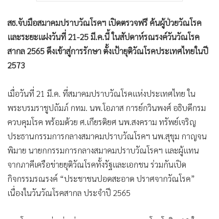
สธ.จับมือสมาคมปราบวัณโรคฯ เปิดตรวจฟรี ค้นผู้ป่วยวัณโรค
และระยะแฝงวันที่ 21-25 มี.ค.นี้ ในสัปดาห์รณรงค์วันวัณโรค
สากล 2565 ดึงเข้าสู่การรักษา ตั้งเป้ายุติวัณโรคประเทศไทยในปี
2573
เมื่อวันที่ 21 มี.ค. ที่สมาคมปราบวัณโรคแห่งประเทศไทย ใน
พระบรมราชูปถัมภ์ กทม. นพ.โอภาส การย์กวินพงศ์ อธิบดีกรม
ควบคุมโรค พร้อมด้วย ศ.เกียรติยศ นพ.สงคราม ทรัพย์เจริญ
ประธานกรรมการกลางสมาคมปราบวัณโรคฯ นพ.สุขุม กาญจน
พิมาย นายกกรรมการกลางสมาคมปราบวัณโรคฯ และผู้แทน
จากภาคีเครือข่ายยุติวัณโรคทั้งรัฐและเอกชน ร่วมกันเปิด
กิจกรรมรณรงค์ “ประชาชนปอดสะอาด ปราศจากวัณโรค”
เนื่องในวันวัณโรคสากล ประจำปี 2565