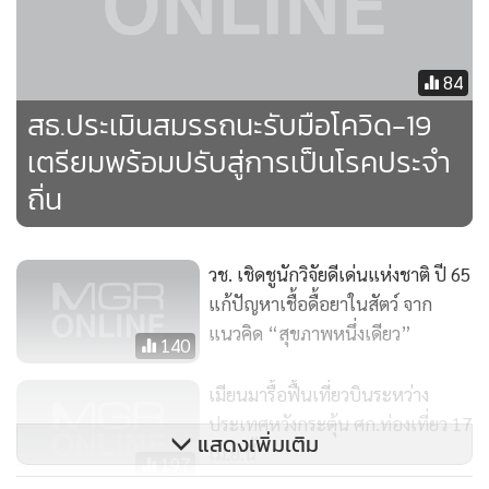
84
สธ.ประเมินสมรรถนะรับมือโควิด-19
เตรียมพร้อมปรับสู่การเป็นโรคประจำ
ถิ่น
วช. เชิดชูนักวิจัยดีเด่นแห่งชาติ ปี 65
แก้ปัญหาเชื้อดื้อยาในสัตว์ จาก
แนวคิด “สุขภาพหนึ่งเดียว”
140
เมียนมารื้อฟื้นเที่ยวบินระหว่าง
ประเทศหวังกระตุ้น ศก.ท่องเที่ยว 17
แสดงเพิ่มเติม
เม.ย.นี้
197