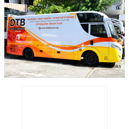
•
Good health & Well-being
•
Green Innovation & SD
•
Management & HR
•
MGR Live
•
Infographic
•
การเมือง
•
ท่องเที่ยว
•
กีฬา
•
ต่างประเทศ
•
Special Scoop
•
เศรษฐกิจ-ธุรกิจ
•
จีน
•
ชุมชน-คุณภาพชีวิต
•
อาชญากรรม
•
Motoring