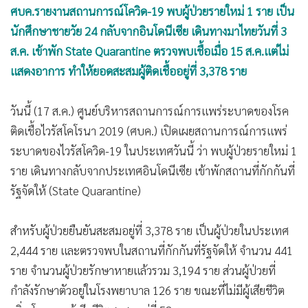
ศบค.รายงานสถานการณ์โควิด-19 พบผู้ป่วยรายใหม่ 1 ราย เป็น
•
เกม
นักศึกษาชายวัย 24 กลับจากอินโดนีเซีย เดินทางมาไทยวันที่ 3
•
วิทยาศาสตร์
ส.ค. เข้าพัก State Quarantine ตรวจพบเชื้อเมื่อ 15 ส.ค.แต่ไม่
•
SMEs
แสดงอาการ ทำให้ยอดสะสมผู้ติดเชื้ออยู่ที่ 3,378 ราย
•
หุ้น
•
อินโดจีน
วันนี้ (17 ส.ค.) ศูนย์บริหารสถานการณ์การแพร่ระบาดของโรค
•
กองทุนรวม
ติดเชื้อไวรัสโคโรนา 2019 (ศบค.) เปิดเผยสถานการณ์การแพร่
•
Celeb Online
ระบาดของไวรัสโควิด-19 ในประเทศวันนี้ ว่า พบผู้ป่วยรายใหม่ 1
•
Factcheck
ราย เดินทางกลับจากประเทศอินโดนีเซีย เข้าพักสถานที่กักกันที่
•
ญี่ปุ่น
รัฐจัดให้ (State Quarantine)
•
News1
•
Gotomanager
สำหรับผู้ป่วยยืนยันสะสมอยู่ที่ 3,378 ราย เป็นผู้ป่วยในประเทศ
2,444 ราย และตรวจพบในสถานที่กักกันที่รัฐจัดให้ จำนวน 441
ราย จำนวนผู้ป่วยรักษาหายแล้วรวม 3,194 ราย ส่วนผู้ป่วยที่
กำลังรักษาตัวอยู่ในโรงพยาบาล 126 ราย ขณะที่ไม่มีผู้เสียชีวิต