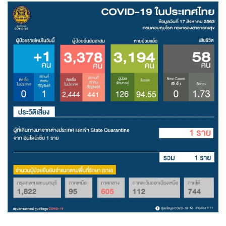
•
Good health & Well-being
•
Green Innovation & SD
•
Management & HR
•
MGR Live
•
Infographic
•
การเมือง
•
ท่องเที่ยว
•
กีฬา
•
ต่างประเทศ
•
Special Scoop
•
เศรษฐกิจ-ธุรกิจ
•
จีน
•
ชุมชน-คุณภาพชีวิต
•
อาชญากรรม
•
Motoring