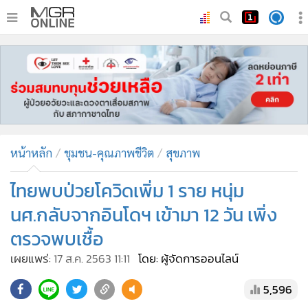
•
หน้าหลัก
•
ทันเหตุการณ์
•
ภาคใต้
•
ภูมิภาค
•
Online Section
หน้าหลัก
ชุมชน-คุณภาพชีวิต
สุขภาพ
•
บันเทิง
•
ผู้จัดการรายวัน
ไทยพบป่วยโควิดเพิ่ม 1 ราย หนุ่ม
•
คอลัมนิสต์
นศ.กลับจากอินโดฯ เข้ามา 12 วัน เพิ่ง
•
ละคร
ตรวจพบเชื้อ
•
CbizReview
เผยแพร่:
17 ส.ค. 2563 11:11
โดย: ผู้จัดการออนไลน์
•
Cyber BIZ
•
ผู้จัดกวน
5,596