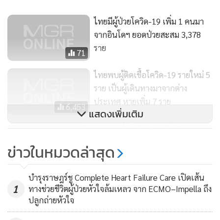
ไทยมีผู้ป่วยโควิด-19 เพิ่ม 1 คนมา
จากอินโดฯ ยอดป่วยสะสม 3,378
ราย
71
ไทยพบผู้ติดเชื้อโควิด-19 รายใหม่ 5
ราย เป็นผู้เดินทางมาจากต่าง
ประเทศ หายเพิ่ม 7 ราย
6,453
แสดงเพิ่มเติม
ไทยติดเชื้อโควิด-19 เพิ่ม 3 ราย
กลับจาก รัสเซีย 2 อินเดีย 1 หายป่วย
ข่าวในหมวดล่าสุด
อีก 1 ราย
3,962
บำรุงราษฎร์ชู Complete Heart Failure Care เปิดเส้น
1
ทางช่วยชีวิตผู้ป่วยหัวใจล้มเหลว จาก ECMO–Impella ถึง
ปลูกถ่ายหัวใจ