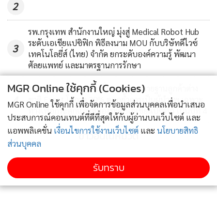
2
รพ.กรุงเทพ สำนักงานใหญ่ มุ่งสู่ Medical Robot Hub
ระดับเอเชียแปซิฟิก พิธีลงนาม MOU กับบริษัทดีไวซ์
3
เทคโนโลยี่ส์ (ไทย) จำกัด ยกระดับองค์ความรู้ พัฒนา
ศัลยแพทย์ และมาตรฐานการรักษา
MGR Online ใช้คุกกี้ (Cookies)
รพ.กรุงเทพอินเตอร์เนชั่นแนล รุกขยายฐานลูกค้าต่าง
4
ชาติ Expat โตกว่า 20% ตอกย้ำการเป็นผู้นำรพ.เฉพาะ
MGR Online ใช้คุกกี้ เพื่อจัดการข้อมูลส่วนบุคคลเพื่อนำเสนอ
ทางเพื่อกระดูกและสมองระดับเอเชียแปซิฟิก เป็นปีที่ 4
ประสบการณ์คอนเทนต์ที่ดีที่สุดให้กับผู้อ่านบนเว็บไซต์ และ
แอพพลิเคชั่น
เงื่อนไขการใช้งานเว็บไซต์
และ
นโยบายสิทธิ
ข่าวอื่นในหมวด
ส่วนบุคคล
รับทราบ