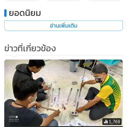
ยอดนิยม
อ่านเพิ่มเติม
ข่าวที่เกี่ยวข้อง
สำหรับ Tham-Robot ทำงานโดยใช้อุปกรณ์พิเศษติดตั้งที่
บริเวณใต้รถเข็น เพื่อกำหนดทิศทางในการเคลื่อนที่ สำหรับการ
ควบคุมการทำงานนั้น สามารถทำโดยใช้รีโมต
คอนโทรล (Remote Control) แบบไร้ซึ่งบุคลากรทางการแพทย์
สามารถควบคุมในห้องทำงานได้ โดยที่ไม่ต้องเดินทางไปยังห้อง
พักของผู้ป่วย ทำให้ลดโอกาสการติดเชื้อมากยิ่งขึ้น สำหรับ
กิจกรรมที่คาดว่าสามารถใช้งาน Tham-Robot ได้แทนการเดิน
ทางไปยังห้องพักผู้ป่วย อาทิ การบริการส่งยาระหว่างวัน การ
1,769
บริการส่งอาหาร รวมทั้งการเก็บตัวอย่างปัสสาวะและอุจจาระ