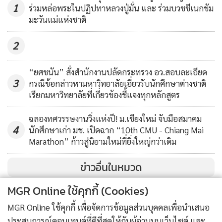
www.facebook.com/ENGR.THAMMASAT และ www.engr.tu.ac.
1
ร่วมหล่อพระในปฏิปทาหลวงปู่มั่น และ ร่วมบวชชีเนกขัม
มะวันแม่แห่งชาติ
2
“ยศชนัน” สั่งสำนักงานปลัดกระทรวง อว.สอบละเอียด
3
กรณีข้อกล่าวหามหาวิทยาลัยเอี่ยวรับนักศึกษาต่างชาติ
เรียกมหาวิทยาลัยที่เกี่ยวข้องชี้แจงทุกหลักสูตร
ฉลองทศวรรษงานวิ่งแห่งปี! ม.เชียงใหม่ จับมือสมาคม
4
นักศึกษาเก่า มช. เปิดฉาก “10th CMU - Chiang Mai
Marathon” ก้าวสู่นิยามใหม่ที่ยิ่งใหญ่กว่าเดิม
ข่าวอื่นในหมวด
MGR Online ใช้คุกกี้ (Cookies)
MGR Online ใช้คุกกี้ เพื่อจัดการข้อมูลส่วนบุคคลเพื่อนำเสนอ
ประสบการณ์คอนเทนต์ที่ดีที่สุดให้กับผู้อ่านบนเว็บไซต์ และ