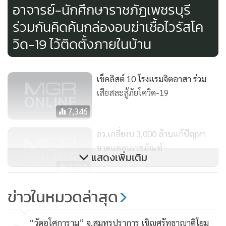
อาจารย์-นักศึกษาราชภัฏเพชรบุรี
โดยที่สามารถคอนโทรลให้ Tham-Robot ปฏิบัติงานในส่วนนี้
ร่วมกันคิดค้นกล่องอบฆ่าเชื้อไวรัสโค
แทนบุคลากรทางการแพทย์ได้ นอกจากการทำงานภายใน
อาคารแล้ว จากการทดลองยังพบว่า Tham-Robot สามารถ
วิด-19 ไว้ติดตั้งภายในบ้าน
ทำงานได้บนพื้นผิวถนนภายนอกอาคารได้อย่างมีประสิทธิภาพ
เช็คลิสต์ 10 โรงแรมจิตอาสา ร่วม
“อย่างไรก็ดี สำหรับ “Tham-Robot : หุ่นยนต์จัดส่งอุปกรณ์
เสียสละสู้ภัยโควิด-19
ทางการแพทย์” ตัวต้นแบบแรกนี้ ได้นำไปใช้จริง ณ โรงพยาบาล
สนาม ภายในมหาวิทยาลัยธรรมศาสตร์ ศูนย์รังสิต เรียบร้อยแล้ว
7,346
พร้อมเร่งผลิตเพิ่มเติมเพื่อรองรับความต้องการในการใช้งาน และ
อว.เกลี่ยงบ 3,000 ล้านแก้ปัญหา
ขยายผลไปยังโรงพยาบาลอื่นที่ประสงค์ใช้งานภายในโรงพยาบาล
ขาดแคลนเวชภัณฑ์
อีกด้วย” นายวัชระ กล่าว
แสดงเพิ่มเติม
2,715
ผู้สนใจสามารถสอบถามข้อมูลเพิ่มเติมได้ที่อาจารย์วัชระ อมศิริ
มธ.รังสิตจัดงานวิ่ง 1 ธ.ค. แนะหลีก
ข่าวในหมวดล่าสุด
โทร. 086-519-5700 หรือ ติดตามข่าวสารและความเคลื่อนไหว
เลี่ยงเส้นทางโดยรอบ
กิจกรรมของ TSE ได้ที่
196
“วัดอโศการาม” จ.สมุทรปราการ เชิญศรัทธาญาติโยม