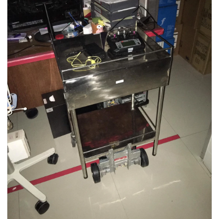
•
Good health & Well-being
•
Green Innovation & SD
•
Management & HR
•
MGR Live
•
Infographic
•
การเมือง
•
ท่องเที่ยว
•
กีฬา
•
ต่างประเทศ
•
Special Scoop
•
เศรษฐกิจ-ธุรกิจ
•
จีน
•
ชุมชน-คุณภาพชีวิต
•
อาชญากรรม
•
Motoring