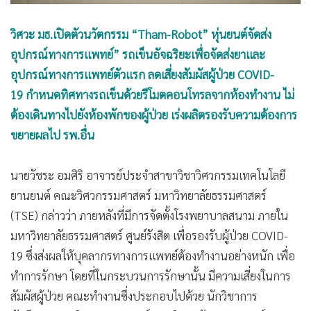
•
เกม
•
วิทยาศาสตร์
วิศวะ มธ.เปิดตัวนวัตกรรม “Tham-Robot” หุ่นยนต์จัดส่ง
อุปกรณ์ทางการแพทย์” รถเข็นอัจฉริยะเพื่อจัดส่งยาและ
•
SMEs
อุปกรณ์ทางการแพทย์ตัวแรก ลดเสี่ยงสัมผัสผู้ป่วย COVID-
•
หุ้น
19 กำหนดทิศทางรถเข็นด้วยรีโมตคอนโทรลจากห้องทำงาน ไม่
•
อินโดจีน
ต้องเดินทางไปยังห้องพักของผู้ป่วย เร่งผลิตรองรับความต้องการ
•
กองทุนรวม
ขยายผลไป รพ.อื่น
•
Celeb Online
•
Factcheck
นายวัชระ อมศิริ อาจารย์ประจำสาขาวิชาวิศวกรรมเทคโนโลยี
•
ญี่ปุ่น
ยานยนต์ คณะวิศวกรรมศาสตร์ มหาวิทยาลัยธรรมศาสตร์
•
News1
(TSE) กล่าวว่า ภายหลังที่มีการจัดตั้งโรงพยาบาลสนาม ภายใน
•
Gotomanager
มหาวิทยาลัยธรรมศาสตร์ ศูนย์รังสิต เพื่อรองรับผู้ป่วย COVID-
19 ซึ่งส่งผลให้บุคลากรทางการแพทย์ต้องทำงานอย่างหนัก เพื่อ
ทำการรักษา โดยที่ในกระบวนการรักษานั้น มีความเสี่ยงในการ
สัมผัสผู้ป่วย คณะทำงานซึ่งประกอบไปด้วย นักวิชาการ