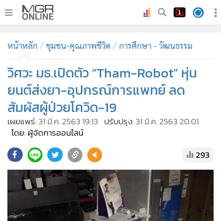
•
หน้าหลัก
หน้าหลัก
ชุมชน-คุณภาพชีวิต
การศึกษา - วัฒนธรรม
•
ทันเหตุการณ์
•
วิศวะ มธ.เปิดตัว “Tham-Robot” หุ่น
ภาคใต้
•
ภูมิภาค
ยนต์ส่งยา-อุปกรณ์การแพทย์ ลด
•
Online Section
สัมผัสผู้ป่วยโควิด-19
•
บันเทิง
เผยแพร่:
31 มี.ค. 2563 19:13
ปรับปรุง:
31 มี.ค. 2563 20:01
•
ผู้จัดการรายวัน
โดย: ผู้จัดการออนไลน์
•
คอลัมนิสต์
293
•
ละคร
•
CbizReview
•
Cyber BIZ
•
ผู้จัดกวน