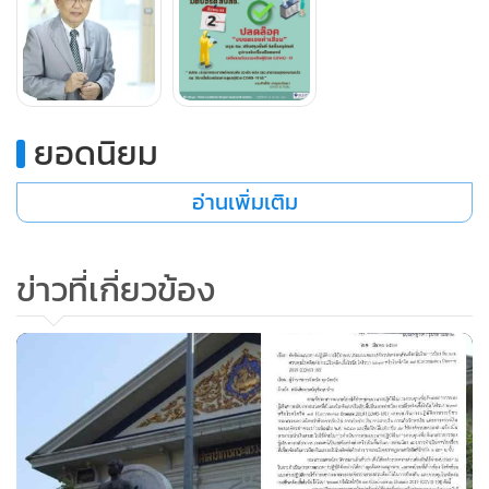
นพ.ศักดิ์ชัย กล่าวว่า ส่วนความคืบหน้างบกลางที่ สปสช.ขอเพิ่ม
เติมจากรัฐบาลนั้น ในการประชุม ครม. เมื่อวันที่ 17 มีนาคม ที่
ผ่านมา ได้มีมติเห็นชอบการขอรับจัดสรรงบประมาณรายจ่าย
ยอดนิยม
ประจำปีงบประมาณเพื่อบรรเทาผลกระทบจากสถานการณ์การ
แพร่ระบาดของโรคติดเชื้อ COVIC-19 ตามที่หน่วยงานต่างๆ ได้
อ่านเพิ่มเติม
นำเสนอ รวมถึงในส่วนของ สปสช. จำนวน3,260 ล้านบาท โดย
ครอบคลุมการดูแลผู้ป่วยนอกและผู้ป่วยใน ทั้งค่าการตรวจคัด
กรองและวินิจฉัย การตรวจทางห้องปฏิบัติการ ค่ายารักษา ค่า
ข่าวที่เกี่ยวข้อง
ห้องควบคุม ค่าอุปกรณ์และชุดป้องกันของบุคลากรทางการ
แพทย์ (ชุด PPE) โดย สปสช.จะดำเนินการจัดสรรเพื่อนำเข้าสู่
การพิจารณาของคณะกรรมการหลักประกันสุขภาพแห่งชาติ
และกระจายให้กับโรงพยาบาลโดยเร็ว เพื่อให้ทันต่อสถานการณ์