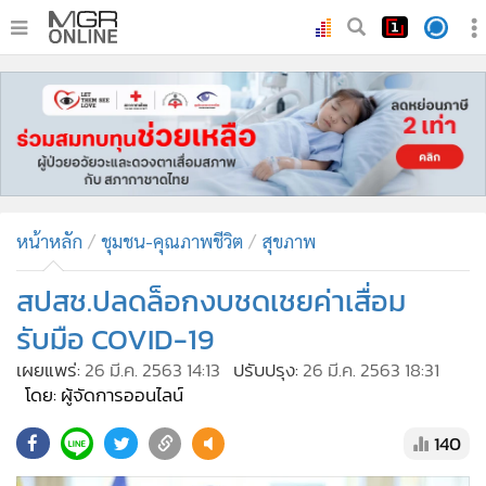
•
หน้าหลัก
•
ทันเหตุการณ์
•
ภาคใต้
•
ภูมิภาค
•
Online Section
หน้าหลัก
ชุมชน-คุณภาพชีวิต
สุขภาพ
•
บันเทิง
•
ผู้จัดการรายวัน
สปสช.ปลดล็อกงบชดเชยค่าเสื่อม
•
คอลัมนิสต์
รับมือ COVID-19
•
ละคร
เผยแพร่:
26 มี.ค. 2563 14:13
ปรับปรุง:
26 มี.ค. 2563 18:31
•
CbizReview
โดย: ผู้จัดการออนไลน์
•
Cyber BIZ
140
•
ผู้จัดกวน