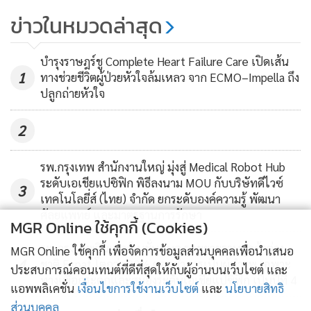
164
ข่าวในหมวดล่าสุด
เอ็ม บี เค จำกัด มอบเงินสถาบันการ
แพทย์จักรีนฤบดินทร์
บำรุงราษฎร์ชู Complete Heart Failure Care เปิดเส้น
1
ทางช่วยชีวิตผู้ป่วยหัวใจล้มเหลว จาก ECMO–Impella ถึง
92
ปลูกถ่ายหัวใจ
2
รพ.กรุงเทพ สำนักงานใหญ่ มุ่งสู่ Medical Robot Hub
ระดับเอเชียแปซิฟิก พิธีลงนาม MOU กับบริษัทดีไวซ์
3
เทคโนโลยี่ส์ (ไทย) จำกัด ยกระดับองค์ความรู้ พัฒนา
ศัลยแพทย์ และมาตรฐานการรักษา
MGR Online ใช้คุกกี้ (Cookies)
รพ.กรุงเทพอินเตอร์เนชั่นแนล รุกขยายฐานลูกค้าต่าง
MGR Online ใช้คุกกี้ เพื่อจัดการข้อมูลส่วนบุคคลเพื่อนำเสนอ
4
ชาติ Expat โตกว่า 20% ตอกย้ำการเป็นผู้นำรพ.เฉพาะ
ประสบการณ์คอนเทนต์ที่ดีที่สุดให้กับผู้อ่านบนเว็บไซต์ และ
ทางเพื่อกระดูกและสมองระดับเอเชียแปซิฟิก เป็นปีที่ 4
แอพพลิเคชั่น
เงื่อนไขการใช้งานเว็บไซต์
และ
นโยบายสิทธิ
ส่วนบุคคล