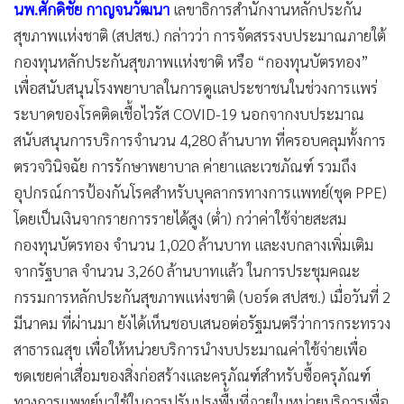
นพ.ศักดิ์ชัย กาญจนวัฒนา
เลขาธิการสำนักงานหลักประกัน
•
เกม
สุขภาพแห่งชาติ (สปสช.) กล่าวว่า การจัดสรรงบประมาณภายใต้
•
วิทยาศาสตร์
กองทุนหลักประกันสุขภาพแห่งชาติ หรือ “กองทุนบัตรทอง”
•
SMEs
เพื่อสนับสนุนโรงพยาบาลในการดูแลประชาชนในช่วงการแพร่
•
หุ้น
ระบาดของโรคติดเชื้อไวรัส COVID-19 นอกจากงบประมาณ
•
อินโดจีน
สนับสนุนการบริการจำนวน 4,280 ล้านบาท ที่ครอบคลุมทั้งการ
•
กองทุนรวม
ตรวจวินิจฉัย การรักษาพยาบาล ค่ายาและเวชภัณฑ์ รวมถึง
•
Celeb Online
อุปกรณ์การป้องกันโรคสำหรับบุคลากรทางการแพทย์(ชุด PPE)
•
Factcheck
โดยเป็นเงินจากรายการรายได้สูง (ต่ำ) กว่าค่าใช้จ่ายสะสม
•
ญี่ปุ่น
กองทุนบัตรทอง จำนวน 1,020 ล้านบาท และงบกลางเพิ่มเติม
•
News1
จากรัฐบาล จำนวน 3,260 ล้านบาทแล้ว ในการประชุมคณะ
•
Gotomanager
กรรมการหลักประกันสุขภาพแห่งชาติ (บอร์ด สปสช.) เมื่อวันที่ 2
มีนาคม ที่ผ่านมา ยังได้เห็นชอบเสนอต่อรัฐมนตรีว่าการกระทรวง
สาธารณสุข เพื่อให้หน่วยบริการนำงบประมาณค่าใช้จ่ายเพื่อ
ชดเชยค่าเสื่อมของสิ่งก่อสร้างและครุภัณฑ์สำหรับซื้อครุภัณฑ์
ทางการแพทย์มาใช้ในการปรับปรุงพื้นที่ภายในหน่วยบริการเพื่อ