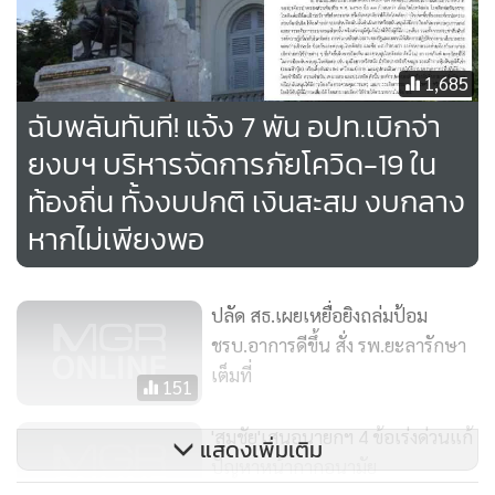
1,685
ฉับพลันทันที! แจ้ง 7 พัน อปท.เบิกจ่า
ยงบฯ บริหารจัดการภัยโควิด-19 ใน
ท้องถิ่น ทั้งงบปกติ เงินสะสม งบกลาง
หากไม่เพียงพอ
ปลัด สธ.เผยเหยื่อยิงถล่มป้อม
ชรบ.อาการดีขึ้น สั่ง รพ.ยะลารักษา
เต็มที่
151
'สมชัย'เสนอนายกฯ 4 ข้อเร่งด่วนแก้
แสดงเพิ่มเติม
ปัญหาหน้ากากอนามัย