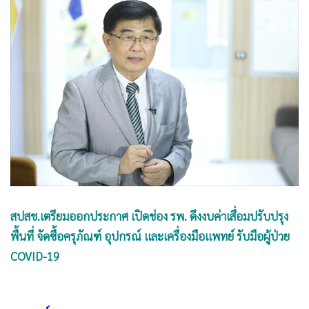
•
Good health & Well-being
•
Green Innovation & SD
•
Management & HR
•
MGR Live
•
Infographic
•
การเมือง
•
ท่องเที่ยว
•
กีฬา
•
ต่างประเทศ
•
Special Scoop
•
เศรษฐกิจ-ธุรกิจ
สปสช.เตรียมออกประกาศ เปิดช่อง รพ. ดึงงบค่าเสื่อมปรับปรุง
•
จีน
พื้นที่ จัดซื้อครุภัณฑ์ อุปกรณ์ และเครื่องมือแพทย์ รับมือผู้ป่วย
COVID-19
•
ชุมชน-คุณภาพชีวิต
•
อาชญากรรม
•
Motoring