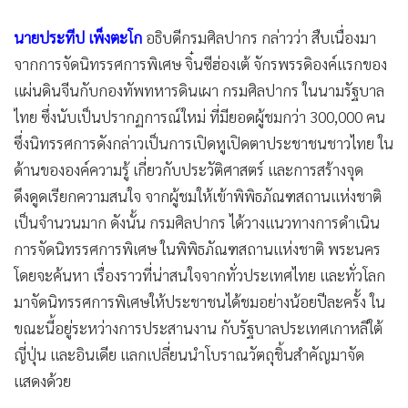
•
เกม
นายประทีป เพ็งตะโก
อธิบดีกรมศิลปากร กล่าวว่า สืบเนื่องมา
•
วิทยาศาสตร์
จากการจัดนิทรรศการพิเศษ จิ๋นซีฮ่องเต้ จักรพรรดิองค์แรกของ
•
SMEs
แผ่นดินจีนกับกองทัพทหารดินเผา กรมศิลปากร ในนามรัฐบาล
•
หุ้น
ไทย ซึ่งนับเป็นปรากฏการณ์ใหม่ ที่มียอดผู้ชมกว่า 300,000 คน
•
อินโดจีน
ซึ่งนิทรรศการดังกล่าวเป็นการเปิดหูเปิดตาประชาชนชาวไทย ใน
•
กองทุนรวม
ด้านขององค์ความรู้ เกี่ยวกับประวัติศาสตร์ และการสร้างจุด
•
Celeb Online
ดึงดูดเรียกความสนใจ จากผู้ชมให้เข้าพิพิธภัณฑสถานแห่งชาติ
•
Factcheck
เป็นจำนวนมาก ดังนั้น กรมศิลปากร ได้วางแนวทางการดำเนิน
•
ญี่ปุ่น
การจัดนิทรรศการพิเศษ ในพิพิธภัณฑสถานแห่งชาติ พระนคร
•
News1
โดยจะค้นหา เรื่องราวที่น่าสนใจจากทั่วประเทศไทย และทั่วโลก
•
Gotomanager
มาจัดนิทรรศการพิเศษให้ประชาชนได้ชมอย่างน้อยปีละครั้ง ใน
ขณะนี้อยู่ระหว่างการประสานงาน กับรัฐบาลประเทศเกาหลีใต้
ญี่ปุ่น และอินเดีย แลกเปลี่ยนนำโบราณวัตถุชิ้นสำคัญมาจัด
แสดงด้วย