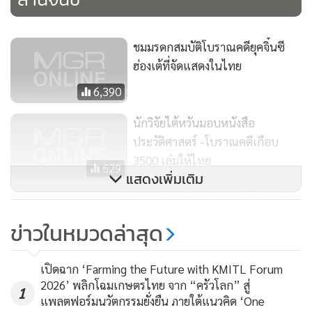
ชมมรดกสมบัติโบราณคดียุคจิ๋นซี
ฮ่องเต้ที่จัดแสดงในไทย
6,390
นักวิจัยไต้หวันมอบหนังสือ
ประวัติศาสตร์ -โบราณคดีเกือบ
3500 เล่มให้ไทย
629
แสดงเพิ่มเติม
ชวน ปชช. สักการะพระปฏิมาแห่ง
แผ่นดิน : พิพิธทศปฏิมาอารยศิลป์
ข่าวในหมวดล่าสุด
766
เปิดฉาก ‘Farming the Future with KMITL Forum
2026’ พลิกโฉมเกษตรไทย จาก “ครัวโลก” สู่
1
แพลตฟอร์มนวัตกรรมยั่งยืน ภายใต้แนวคิด ‘One