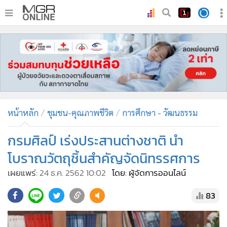
•
หน้าหลัก
•
ทันเหตุการณ์
•
ภาคใต้
•
ภูมิภาค
•
Online Section
หน้าหลัก
ชุมชน-คุณภาพชีวิต
การศึกษา - วัฒนธรรม
•
บันเทิง
•
ผู้จัดการรายวัน
กรมศิลป์ เร่งประสานต่างชาติ นำ
•
คอลัมนิสต์
โบราณวัตถุชิ้นสำคัญจัดนิทรรศการ
•
ละคร
เผยแพร่:
24 ธ.ค. 2562 10:02
โดย: ผู้จัดการออนไลน์
•
CbizReview
83
•
Cyber BIZ
•
ผู้จัดกวน