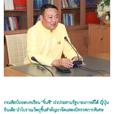
•
Good health & Well-being
•
Green Innovation & SD
•
Management & HR
•
MGR Live
•
Infographic
•
การเมือง
•
ท่องเที่ยว
•
กีฬา
•
ต่างประเทศ
•
Special Scoop
•
เศรษฐกิจ-ธุรกิจ
•
จีน
•
ชุมชน-คุณภาพชีวิต
กรมศิลป์ถอดบทเรียน "จิ๋นซี" เร่งประสานรัฐบาลเกาหลีใต้ ญี่ปุ่น
•
อาชญากรรม
อินเดีย นำโบราณวัตถุชิ้นสำคัญมาจัดแสดงนิทรรศการพิเศษ
•
Motoring