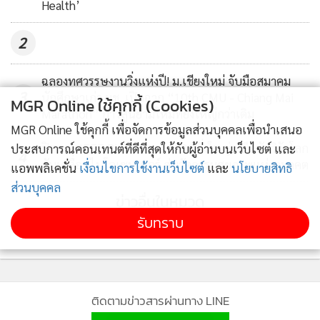
Health’
2
ฉลองทศวรรษงานวิ่งแห่งปี! ม.เชียงใหม่ จับมือสมาคม
3
นักศึกษาเก่า มช. เปิดฉาก “10th CMU - Chiang Mai
MGR Online ใช้คุกกี้ (Cookies)
Marathon” ก้าวสู่นิยามใหม่ที่ยิ่งใหญ่กว่าเดิม
MGR Online ใช้คุกกี้ เพื่อจัดการข้อมูลส่วนบุคคลเพื่อนำเสนอ
ปิดฉาก IEEE BioSensors 2026 ยิ่งใหญ่ ผนึกนักวิจัยโลก
ประสบการณ์คอนเทนต์ที่ดีที่สุดให้กับผู้อ่านบนเว็บไซต์ และ
4
ขับเคลื่อนไบโอเซนเซอร์ สู่นวัตกรรมสุขภาพแห่งอนาคต
แอพพลิเคชั่น
เงื่อนไขการใช้งานเว็บไซต์
และ
นโยบายสิทธิ
ส่วนบุคคล
ข่าวอื่นในหมวด
รับทราบ
ติดตามข่าวสารผ่านทาง LINE