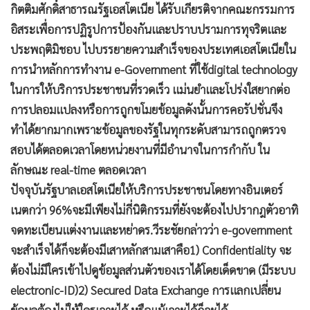
กิตติมศักดิ์สาธารณรัฐเอสโตเนีย ได้รับเกียรติจากคณะกรรมการ
•
เกม
อิสระเพื่อการปฏิรูปการป้องกันและปราบปรามการทุจริตและ
•
วิทยาศาสตร์
ประพฤติมิชอบ ไปบรรยายความสำเร็จของประเทศเอสโตเนียใน
•
SMEs
การนำหลักการทำงาน e-Government ที่ใช้digital technology
•
หุ้น
ในการให้บริการประชาชนที่รวดเร็ว แม่นยำและโปร่งใสยากต่อ
•
อินโดจีน
การปลอมแปลงหรือการถูกขโมยข้อมูลดังนั้นการคอรัปชั่นจึง
•
กองทุนรวม
ทำได้ยากมากเพราะข้อมูลของรัฐในทุกระดับสามารถถูกตรวจ
•
Celeb Online
สอบได้ตลอดเวลาโดยหน่วยงานที่มีอำนาจในการกำกับ ใน
•
Factcheck
ลักษณะ real-time ตลอดเวลา
•
ญี่ปุ่น
ปัจจุบันรัฐบาลเอสโตเนียให้บริการประชาชนโดยทางอินเตอร์
•
News1
เนตกว่า 96%จะมีเพียงไม่กี่นิติกรรมที่ยังจะต้องไปปรากฎตัวอาทิ
•
Gotomanager
จดทะเบียนแต่งงานและหย่าดร.วีระชัยกล่าวว่า e-government
จะสำเร็จได้ก็จะต้องมีเสาหลักสามเสาคือ1) Confidentiality จะ
ต้องไม่มีใครเข้าไปดูข้อมูลส่วนตัวของเราได้โดยเด็ดขาด (มีระบบ
electronic-ID)2) Secured Data Exchange การแลกเปลี่ยน