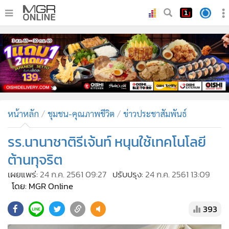
•
หน้าหลัก
•
ทันเหตุการณ์
•
ภาคใต้
•
ภูมิภาค
•
Online Section
หน้าหลัก
ชุมชน-คุณภาพชีวิต
ข่าวประชาสัมพันธ์
•
บันเทิง
•
ผู้จัดการรายวัน
รร.นานาชาติรีเจ้นท์ หนุนใช้เทคโนโลยี
•
คอลัมนิสต์
ต้านทุจริต
•
ละคร
เผยแพร่:
24 ก.ค. 2561 09:27
ปรับปรุง:
24 ก.ค. 2561 13:09
•
CbizReview
โดย: MGR Online
•
Cyber BIZ
393
•
ผู้จัดกวน