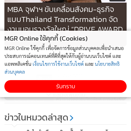
MBA จุฬาฯ ขับเคลื่อนสังคม-ธุรกิจ
แบบThailand Transformation จัด
งานมอบรางวัลใหญ่ “DRIVE AWARD
2018-JUMC STAR”
MGR Online ใช้คุกกี้ (Cookies)
MGR Online ใช้คุกกี้ เพื่อจัดการข้อมูลส่วนบุคคลเพื่อนำเสนอ
ประสบการณ์คอนเทนต์ที่ดีที่สุดให้กับผู้อ่านบนเว็บไซต์ และ
อย.ยันไทยไม่มีนำเข้า “วัคซีนพิษ
แอพพลิเคชั่น
เงื่อนไขการใช้งานเว็บไซต์
และ
นโยบายสิทธิ
สุนัขบ้า” จากบริษัทจีนที่ปลอม
ส่วนบุคคล
แปลงเอกสาร
226
รับทราบ
“จิ๊จ๊ะ” นักเรียนชั้นเยียร์ 9 สามารถ
แสดงเพิ่มเติม
คว้ารางวัลถ้วยเกียรติยศ การแข่งขัน
เปียโน จากเวทีระดับโลก
1,915
ข่าวในหมวดล่าสุด
เชียงใหม่ริมดอย เซ็นสัญญา 2 งาน
ใหม่มูลค่า 432 ล.