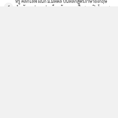
ทรู คลิกไลฟ์ ผนึก ม.มหิดล ปั้นหลักสูตรภาษาอังกฤษ
1
สำหรับ ม.ปลาย ปลดล็อกทักษะการสื่อสาร เปิดโอกาส
480
นักเรียนไทยสู่อนาคต
2
ผู้ว่าฯระยองสั่งปราบเด็ดขาด หลังพบปลาตายเกลื่อน
3
คลองหนองน้ำข้าว สั่งปิดท่อระบาย-เร่งแก้ไขใน 3 วัน
แพน โฟ เดินหน้าพัฒนาศักยภาพผู้บริหาร เปิด 4
4
หลักสูตร MICRO MBA ครบทั้งธุรกิจ การเงิน การตลาด
AI
ข่าวอื่นในหมวด