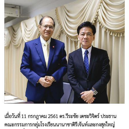
•
Good health & Well-being
•
Green Innovation & SD
•
Management & HR
•
MGR Live
•
Infographic
•
การเมือง
•
ท่องเที่ยว
•
กีฬา
•
ต่างประเทศ
•
Special Scoop
•
เศรษฐกิจ-ธุรกิจ
•
จีน
•
ชุมชน-คุณภาพชีวิต
•
อาชญากรรม
เมื่อวันที่ 11 กรกฎาคม 2561 ดร.วีระชัย เตชะวิจิตร์ ประธาน
คณะกรรมการกลุ่มโรงเรียนนานาชาติรีเจ้นท์และกงสุลใหญ่
•
Motoring