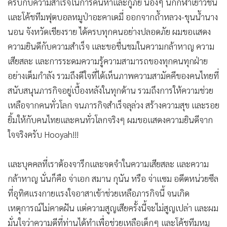
ครับกับความสำเร็จในการค้นหาและกู้ภัย น้องๆ นักกีฬาเยาวชน
และโค้ชทีมฟุตบอลหมูป่าอะคาเดมี่ ออกจากถ้ำหลวง-ขุนน้ำนาง
นอน จังหวัดเชียงราย ได้ครบทุกคนอย่างปลอดภัย ผมขอแสดง
ความยินดีกับความสำเร็จ และขอชื่นชมในความกล้าหาญ ความ
เสียสละ และการระดมความรู้ความสามารถของทุกคนทุกฝ่าย
อย่างเต็มกำลัง รวมถึงดีใจที่ได้เห็นภาพความสามัคคีของคนไทยที่
สนับสนุนภารกิจอยู่เบื้องหลังในทุกด้าน รวมถึงการให้ความช่วย
เหลือจากคนทั่วโลก จนภารกิจสำเร็จลุล่วง สร้างความสุข และรอย
ยิ้มให้กับคนไทยและคนทั่วโลกจริงๆ ผมขอแสดงความยินดีจาก
ใจจริงครับ Hooyah!!!
และบุคคลที่เราต้องจารึกและจดจำในความเสียสละ และความ
กล้าหาญ นั่นก็คือ จ่าเอก สมาน กุนัน หรือ จ่าแซม อดีตหน่วยซีล
ที่อุทิศแรงกายแรงใจอาสาเข้าช่วยเหลือภารกิจนี้ จนเกิด
เหตุการณ์ไม่คาดฝัน แต่ความสูญเสียครั้งนี้จะไม่สูญเปล่า และผม
มั่นใจว่าความดีที่ท่านได้ทำเพื่อช่วยเหลือเด็กๆ และโค้ชทีมหมู