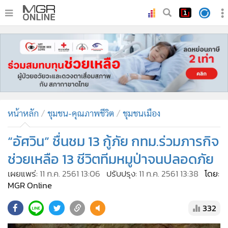
•
หน้าหลัก
•
ทันเหตุการณ์
•
ภาคใต้
•
ภูมิภาค
•
Online Section
หน้าหลัก
ชุมชน-คุณภาพชีวิต
ชุมชนเมือง
•
บันเทิง
•
ผู้จัดการรายวัน
“อัศวิน” ชื่นชม 13 กู้ภัย กทม.ร่วมภารกิจ
•
คอลัมนิสต์
ช่วยเหลือ 13 ชีวิตทีมหมูป่าจนปลอดภัย
•
ละคร
เผยแพร่:
11 ก.ค. 2561 13:06
ปรับปรุง:
11 ก.ค. 2561 13:38
โดย:
•
CbizReview
MGR Online
•
Cyber BIZ
332
•
ผู้จัดกวน