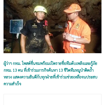
•
Good health & Well-being
•
Green Innovation & SD
•
Management & HR
•
MGR Live
•
Infographic
•
การเมือง
•
ท่องเที่ยว
•
กีฬา
•
ต่างประเทศ
ผู้ว่าฯ กทม. โพสต์ชื่นชมพร้อมเปิดรายชื่อทีมดับเพลิงและกู้ภัย
•
Special Scoop
กทม. 13 คน ที่เข้าร่วมภารกิจค้นหา 13 ชีวิตทีมหมูป่าติดถ้ำ
•
เศรษฐกิจ-ธุรกิจ
หลวง แสดงความยินดีกับทุกฝ่ายที่เข้าร่วมช่วยเหลือจนประสบ
•
จีน
ความสำเร็จ
•
ชุมชน-คุณภาพชีวิต
•
อาชญากรรม
•
Motoring