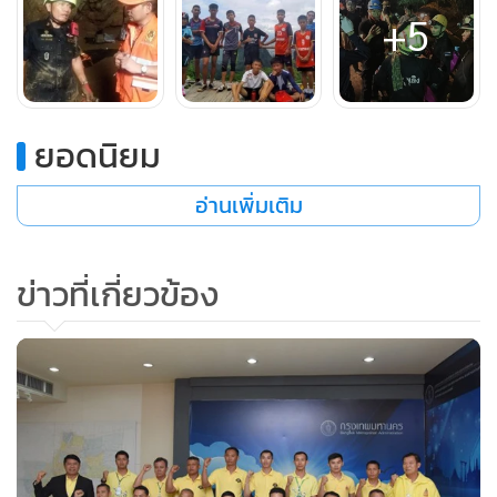
+5
ยอดนิยม
อ่านเพิ่มเติม
6. นายวีระพงษ์ มุงเมือง เจ้าพนักงานป้องกันและบรรเทา
ข่าวที่เกี่ยวข้อง
สาธารณภัยปฏิบัติการ สถานีดับเพลิงดุสิต กองปฏิบัติการดับ
เพลิง 3
7. นายพงษ์พิพัฒน์ นพเก้า พนักงานป้องกันและบรรเทา
สาธารณภัยชำนาญงาน สถานีดับเพลิงพระโขนง กองปฏิบัติการ
ดับเพลิง 2