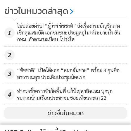
ซาบซึ้ง! นักดำน้ำการไฟฟ้าฯ รับ
ข่าวในหมวดล่าสุด
และบรรเทาสาธารณภัย กองอำนวยการป้องกันและบรรเทา
ภารกิจสำคัญ ลำเลียงถังออกซิเจน
สาธารณภัย
เพื่อช่วย “ทีมหมูป่า”
1,401
ไม่ปล่อยผ่าน! “ผู้ว่าฯ ชัชชาติ” ส่งเรื่องกรมบัญชีกลาง
1
เช็กคุณสมบัติ เอกชนชนะประมูลอุโมงค์ระบายน้ำ ยัน
13. นายสมพงษ์ ส่วยนนท์ พนักงานขับรถยนต์ ฝ่ายป้องกันและ
กทม. ทำตามระเบียบ-โปร่งใส
บรรเทาสาธารณภัย กองอำนวยการป้องกันและบรรเทา
สาธารณภัย
2
ทั้ง 13 คนได้เดินทางไปพร้อมกับอุปรกรณ์หลายอย่างไป
“ชัชชาติ” เปิดโต๊ะถก “หมอฉันชาย” พร้อม 3 กุนซือ
3
สนับสนุน ซึ่งถือเป็นภารกิจที่พวกเราภูมิใจที่ได้เป็นส่วนหนึ่ง จน
สาธารณสุข ประเดิมประชุมนัดแรก
ทุกอย่างสำเร็จลุล่วง ทุกคนปลอดภัยได้กลับบ้าน ผมขอแสดง
ทำกรงชั่วคราวจำกัดพื้นที่ แก้ปัญหาลิงแสม บุกรุก
ความชื่นชม ขอบคุณทุกคนและทุกหน่วยงานมา ณ โอกาสนี้ครับ
4
รบกวนบ้านเรือนประชาชนซอยเทียนทะเล 22
ข่าวอื่นในหมวด