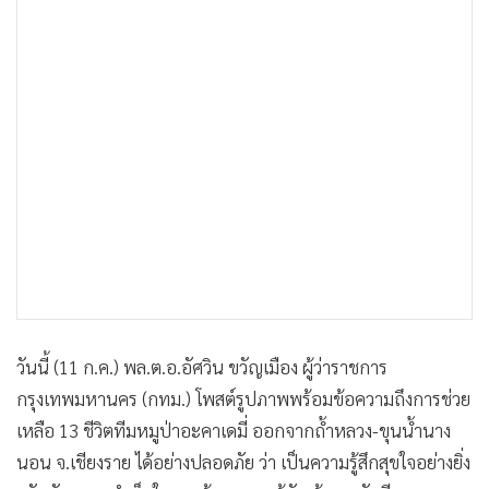
•
เกม
•
วิทยาศาสตร์
•
SMEs
•
หุ้น
•
อินโดจีน
•
กองทุนรวม
•
Celeb Online
•
Factcheck
•
ญี่ปุ่น
•
News1
•
Gotomanager
วันนี้ (11 ก.ค.) พล.ต.อ.อัศวิน ขวัญเมือง ผู้ว่าราชการ
กรุงเทพมหานคร (กทม.) โพสต์รูปภาพพร้อมข้อความถึงการช่วย
เหลือ 13 ชีวิตทีมหมูป่าอะคาเดมี่ ออกจากถ้ำหลวง-ขุนน้ำนาง
นอน จ.เชียงราย ได้อย่างปลอดภัย ว่า เป็นความรู้สึกสุขใจอย่างยิ่ง