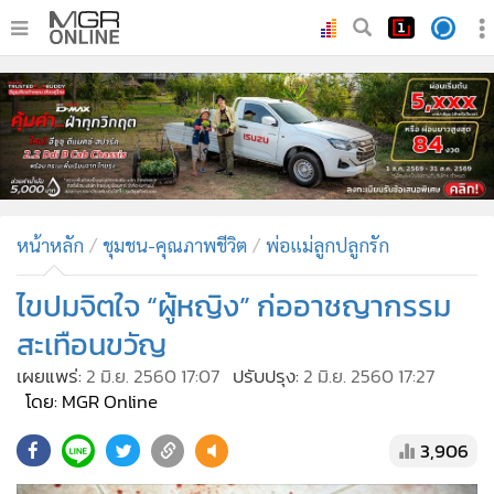
•
หน้าหลัก
•
ทันเหตุการณ์
•
ภาคใต้
•
ภูมิภาค
•
Online Section
หน้าหลัก
ชุมชน-คุณภาพชีวิต
พ่อแม่ลูกปลูกรัก
•
บันเทิง
•
ผู้จัดการรายวัน
ไขปมจิตใจ “ผู้หญิง” ก่ออาชญากรรม
•
คอลัมนิสต์
สะเทือนขวัญ
•
ละคร
เผยแพร่:
2 มิ.ย. 2560 17:07
ปรับปรุง:
2 มิ.ย. 2560 17:27
•
CbizReview
โดย: MGR Online
•
Cyber BIZ
3,906
•
ผู้จัดกวน