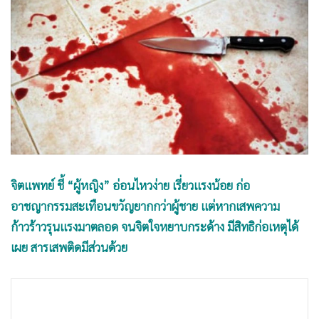
•
Good health & Well-being
•
Green Innovation & SD
•
Management & HR
•
MGR Live
•
Infographic
•
การเมือง
•
ท่องเที่ยว
•
กีฬา
•
ต่างประเทศ
จิตแพทย์ ชี้ “ผู้หญิง” อ่อนไหวง่าย เรี่ยวแรงน้อย ก่อ
•
Special Scoop
อาชญากรรมสะเทือนขวัญยากกว่าผู้ชาย แต่หากเสพความ
•
เศรษฐกิจ-ธุรกิจ
ก้าวร้าวรุนแรงมาตลอด จนจิตใจหยาบกระด้าง มีสิทธิก่อเหตุได้
•
จีน
เผย สารเสพติดมีส่วนด้วย
•
ชุมชน-คุณภาพชีวิต
•
อาชญากรรม
•
Motoring