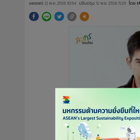
•
Management & HR
เผยแพร่:
12 พ.ย. 2558 10:54
ปรับปรุง:
12 พ.ย. 2558 11:29
โดย: 
•
MGR Live
•
Infographic
•
การเมือง
•
ท่องเที่ยว
•
กีฬา
•
ต่างประเทศ
•
Special Scoop
•
เศรษฐกิจ-ธุรกิจ
•
จีน
•
ชุมชน-คุณภาพชีวิต
•
อาชญากรรม
•
Motoring
•
เกม
•
วิทยาศาสตร์
•
SMEs
•
หุ้น