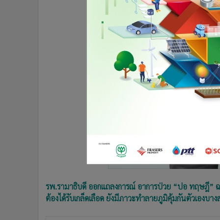
•
อินโดจีน
•
กองทุนรวม
•
Celeb Online
•
Factcheck
•
ญี่ปุ่น
•
News1
•
Gotomanager
รพ.รามาธิบดี ออกแถลงการณ์ อาการป่วย “ปอ ทฤษฎี” ฉบับท
ต้องได้รับเกล็ดเลือด ยังมีภาวะทำลายภูมิคุ้มกันตัวเองบ