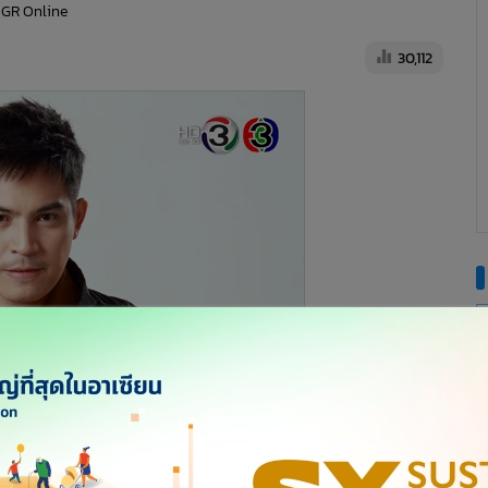
MGR Online
30,112