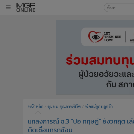
เลือกเครื่องมือท
•
หน้าหลัก
ค้นหา
•
ทันเหตุการณ์
Google
•
ภาคใต้
•
ภูมิภาค
MGR Onl
•
Online Section
ค้นหาขั
•
บันเทิง
•
ผู้จัดการรายวัน
•
คอลัมนิสต์
•
ละคร
•
CbizReview
•
Cyber BIZ
หน้าหลัก
ชุมชน-คุณภาพชีวิต
พ่อแม่ลูกปลูกรัก
•
ผู้จัดกวน
แถลงการณ์ ฉ.3 “ปอ ทฤษฎี” ยังวิกฤต เล
•
Good health & Well-being
•
Green Innovation & SD
ติดเชื้อแทรกซ้อน