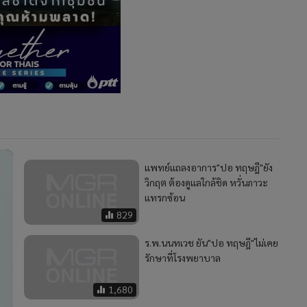
แพทย์แถลงอาการ"ปอ ทฤษฎี"ยัง
วิกฤต ต้องดูแลใกล้ชิด หวั่นภาวะ
แทรกซ้อน
829
ร.พ.นนทเวช ยัน"ปอ ทฤษฎี"ไม่เคย
รักษาที่โรงพยาบาล
1,680