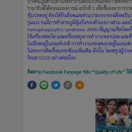
บางคนภูมิต้านทานจะทำงานดีเกินไปจนเกิดภาวะดังกล่าวเ
รามาธิบดีได้ออกแถลงการณ์ ฉบับที่ 3 เพื่อชี้แจงอาการป
หุ้มปอดอยู่ ต้องได้รับเลือดและส่วนประกอบของเลือดเป็
รุนแรง จนมีการทำลายภูมิคุ้มกันของตัวเองบางส่วน และม
hemophagocytics syndrome :AIHS) สัญญาณชีพโดยทั่วไ
ใช้เครื่องฟอกไต และเครื่องพยุงการทำงานของปอด และหัวใ
ในเลือดอยู่ในเกณฑ์ปกติ การทำงานของสมองอยู่ในเกณฑ์ปก
ไม่พบการติดเชื้อแทรกซ้อนเพิ่มเติม ดังนั้น โดยสรุปผู้ป่วย
วิกฤต (CCU) อย่างต่อเนื่อง
ติดตาม Facebook Fanpage ของ “Quality of Life” ได้ที