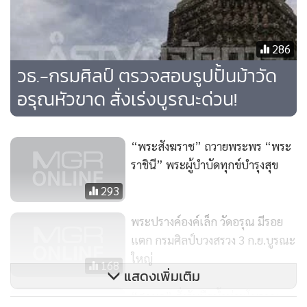
มากแล้ว เพราะไม่เคยได้รับการบูรณะเลย ทางตระกูลดังกล่าวก็
ยินดีถือเป็นเรื่องที่น่ายินดี และมีคุณค่ามากที่ชาวต่างชาติเห็น
286
ความสำคัญของพระปรางค์วัดอรุณฯ”
ผู้ช่วยเจ้าอาวาสวัดอรุณฯ
วธ.-กรมศิลป์ ตรวจสอบรูปปั้นม้าวัด
กล่าว
อรุณหัวขาด สั่งเร่งบูรณะด่วน!
“พระสังฆราช” ถวายพระพร “พระ
ราชินี” พระผู้บำบัดทุกข์บำรุงสุข
293
พระปรางค์องค์เล็ก วัดอรุณ มีรอย
แตก กรมศิลป์บวงสรวง 3 ก.ย.บูรณะ
ใหญ่
168
แสดงเพิ่มเติม
“สุกุมล” สั่งรับมือน้ำท่วมโบราณ