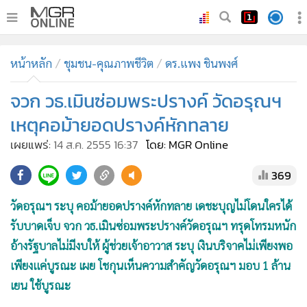
•
หน้าหลัก
หน้าหลัก
ชุมชน-คุณภาพชีวิต
ดร.แพง ชินพงศ์
•
ทันเหตุการณ์
•
จวก วธ.เมินซ่อมพระปรางค์ วัดอรุณฯ
ภาคใต้
•
ภูมิภาค
เหตุคอม้ายอดปรางค์หักทลาย
•
Online Section
เผยแพร่:
14 ส.ค. 2555 16:37
โดย: MGR Online
•
บันเทิง
369
•
ผู้จัดการรายวัน
•
คอลัมนิสต์
วัดอรุณฯ ระบุ คอม้ายอดปรางค์หักทลาย เดชะบุญไม่โดนใครได้
•
ละคร
รับบาดเจ็บ จวก วธ.เมินซ่อมพระปรางค์วัดอรุณฯ ทรุดโทรมหนัก
•
CbizReview
อ้างรัฐบาลไม่มีงบให้ ผู้ช่วยเจ้าอาวาส ระบุ เงินบริจาคไม่เพียงพอ
•
Cyber BIZ
เพียงแค่บูรณะ เผย โชกุนเห็นความสำคัญวัดอรุณฯ มอบ 1 ล้าน
เยน ใช้บูรณะ
•
ผู้จัดกวน