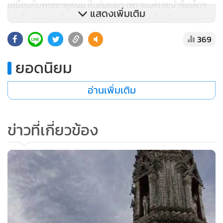
เหมือนกับพระธาตุพนม ที่ถล่มลงมา เพราะแค่รอยน้ำซึมเล็กๆ
แสดงเพิ่มเติม
เท่านั้น ส่วนเงินเก็บค่าเข้าชมจากนักท่องเที่ยวไม่เพียงพอต่อการ
บูรณะพระอุโบสถ กุฏิสงฆ์ ที่ใช้งบประมาณ 25 ล้านบาท
369
สามารถบูรณะได้เพียงคณะเดียวจากทั้งหมด 8 คณะ และใช้เวลา
ยอดนิยม
ในการซ่อมแซมคณะละ 2 ปี หากซ่อมทั้ง 8 คณะ จะใช้เวลา
ประมาณ 16 ปี ที่สำคัญพระประธานในพระอุโบสถ ไม่เคยได้รับ
อ่านเพิ่มเติม
การบูรณะเลย
“สำนักโบราณคดี ได้เข้ามาดูแลวัดอรุณฯตลอด แต่ทำอะไรไม่ได้
ข่าวที่เกี่ยวข้อง
เพราะรัฐบาลไม่ให้งบประมาณ วัดอรุณฯเคยบูรณะครั้งใหญ่เมื่อ
50 ปีที่แล้ว จากนั้นก็บูรณะเล็กๆ น้อยๆ เพื่อให้สวยงาม ล่าสุด
ตระกูล โตกุกาวา ซึ่งเป็นตระกูล โชกุน ที่ปกครองญี่ปุ่นมานับ
พันปี ได้เห็นข่าวพระปรางค์วัดอรุณฯทรุดโทรม มอบเงิน 1 ล้าน
เยน เพื่อบูรณะพระปรางค์ ซึ่งอาตมาได้แจ้งกับทางตระกูลดัง
กล่าวไปว่า งบประมาณจำนวนนี้ไม่เพียงพอต่อการบูรณะองค์
พระปรางค์ แต่จะขอนำมาบูรณะพระประธานก่อน ซึ่งทรุดโทรม