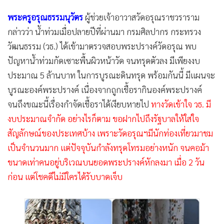
พระครูอรุณธรรมนุวัตร
ผู้ช่วยเจ้าอาวาสวัดอรุณราชวราราม
กล่าวว่า น้ำท่วมเมื่อปลายปีที่ผ่านมา กรมศิลปากร กระทรวง
วัฒนธรรม (วธ.) ได้เข้ามาตรวจสอบพระปรางค์วัดอรุณ พบ
ปัญหาน้ำท่วมกัดเซาะพื้นผิวหน้าวัด จนทรุดตัวลง มีเพียงงบ
ประมาณ 5 ล้านบาท ในการบูรณะดินทรุด พร้อมกันนี้ มีแผนจะ
บูรณะองค์พระปรางค์ เนื่องจากถูกเชื้อรากินองค์พระปรางค์
จนถึงขณะนี้เรื่องกำจัดเชื้อราได้เงียบหายไป
ทางวัดเข้าใจ วธ. มี
งบประมาณจำกัด อย่างไรก็ตาม ขอฝากไปถึงรัฐบาลให้ใส่ใจ
สัญลักษณ์ของประเทศบ้าง เพราะวัดอรุณฯมีนักท่องเที่ยวมาชม
เป็นจำนวนมาก แต่ปัจจุบันกำลังทรุดโทรมอย่างหนัก จนคอม้า
ขนาดเท่าคนอยู่บริเวณบนยอดพระปรางค์หักลงมา เมื่อ 2 วัน
ก่อน แต่โชคดีไม่มีใครได้รับบาดเจ็บ