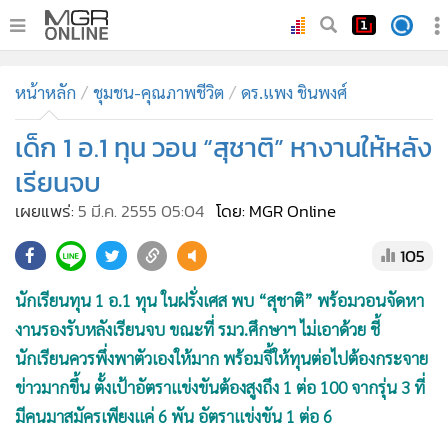
•
หน้าหลัก
หน้าหลัก
ชุมชน-คุณภาพชีวิต
ดร.แพง ชินพงศ์
•
ทันเหตุการณ์
•
เด็ก 1 อ.1 ทุน วอน “สุชาติ” หางานให้หลัง
ภาคใต้
•
ภูมิภาค
เรียนจบ
•
Online Section
เผยแพร่:
5 มี.ค. 2555 05:04
โดย: MGR Online
•
บันเทิง
105
•
ผู้จัดการรายวัน
•
คอลัมนิสต์
นักเรียนทุน 1 อ.1 ทุน ในฝรั่งเศส พบ “สุชาติ” พร้อมวอนจัดหา
•
ละคร
งานรองรับหลังเรียนจบ ขณะที่ รมว.ศึกษาฯ ไม่เอาด้วย ชี้
•
CbizReview
นักเรียนควรพึ่งพาตัวเองให้มาก พร้อมจี้ให้ทุนต่อไปต้องกระจาย
•
Cyber BIZ
ข่าวมากขึ้น ตั้งเป้าอัตราแข่งขันต้องสูงถึง 1 ต่อ 100 จากรุ่น 3 ที่
มีคนมาสมัครเพียงแค่ 6 พัน อัตราแข่งขัน 1 ต่อ 6
•
ผู้จัดกวน