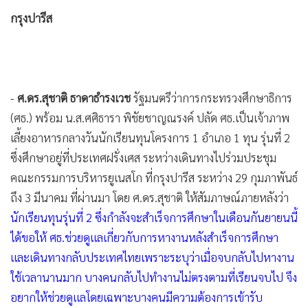
•
Good health & Well-being
กรุงปารีส
•
Green Innovation & SD
•
Management & HR
•
MGR Live
•
Infographic
-
ศ.ดร.สุชาติ ธาดาธำรงเวช
รัฐมนตรีว่าการกระทรวงศึกษาธิการ
•
การเมือง
(ศธ.) พร้อม น.ส.ศศิธารา พิชัยชาญณรงค์ ปลัด ศธ.เป็นเจ้าภาพ
•
ท่องเที่ยว
เลี้ยงอาหารกลางวันนักเรียนทุนโครงการ 1 อำเภอ 1 ทุน รุ่นที่ 2
•
กีฬา
ซึ่งศึกษาอยู่ที่ประเทศฝรั่งเศส ระหว่างเดินทางไปร่วมประชุม
•
ต่างประเทศ
คณะกรรมการบริหารยูเนสโก ที่กรุงปารีส ระหว่าง 29 กุมภาพันธ์
•
Special Scoop
ถึง 3 มีนาคม ที่ผ่านมา โดย ศ.ดร.สุชาติ ให้สัมภาษณ์ภายหลังว่า
•
เศรษฐกิจ-ธุรกิจ
นักเรียนทุนรุ่นที่ 2 ซึ่งกำลังจะสำเร็จการศึกษาในเดือนกันยายนนี้
•
จีน
ได้ขอให้ ศธ.ช่วยดูแลเกี่ยวกับการหางานหลังสำเร็จการศึกษา
•
ชุมชน-คุณภาพชีวิต
และเดินทางกลับประเทศไทยเพราะระบุว่าเมื่อจบกลับไปหางาน
•
ใช้เวลานานมาก บางคนกลับไปทำงานไม่ตรงตามที่เรียนจบไป จึง
อาชญากรรม
อยากให้ช่วยดูแลโดยเฉพาะบางคนมีความต้องการเข้ารับ
•
Motoring