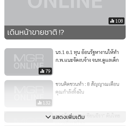
108
เดินหน้าขายชาติ !?
นร.1 อ.1 ทุน อ้อนรัฐหางานให้ทำ
ก.พ.แนะจัดงบจ้าง จนท.ดูแลเด็ก
79
ชวนคิดชวนทำ : 8 สัญญาณเตือน
คุณกำลังทิ้งฝัน
132
มาสด้ามอง "อาเซียนอีรา" ดันไทย
แสดงเพิ่มเติม
ผงาดท็อป5โลก