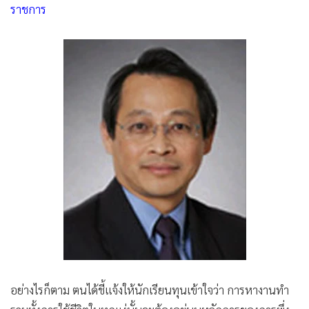
ราชการ
•
เกม
•
วิทยาศาสตร์
•
SMEs
•
หุ้น
•
อินโดจีน
•
กองทุนรวม
•
Celeb Online
•
Factcheck
•
ญี่ปุ่น
•
News1
•
Gotomanager
อย่างไรก็ตาม ตนได้ชี้แจ้งให้นักเรียนทุนเข้าใจว่า การหางานทำ