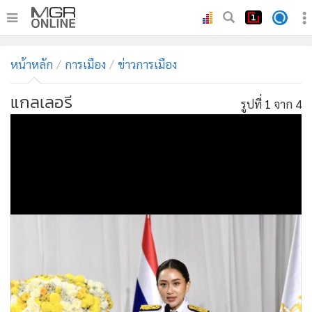
•
หน้าหลัก
หน้าหลัก
การเมือง
ข่าวการเมือง
•
ทันเหตุการณ์
•
ภาคใต้
แกลเลอรี
รูปที่
1
จาก 4
•
ภูมิภาค
•
Online Section
•
บันเทิง
•
ผู้จัดการรายวัน
•
คอลัมนิสต์
•
ละคร
•
CbizReview
•
Cyber BIZ
•
ผู้จัดกวน