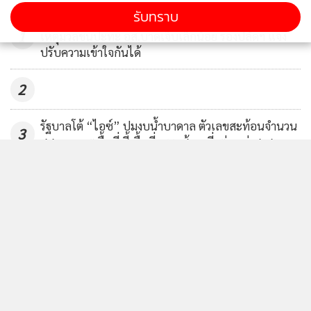
รับทราบ
มท.รับลูกพีมูฟ เคาะวันประชุมนัดสำคัญ 19 ส.ค.นี้ หลัง
1
เหตุมวลชนปะทะ อส.บาดเจ็บเล็กน้อย รองปลัดฯ แจง
ปรับความเข้าใจกันได้
2
รัฐบาลโต้ “ไอซ์” ปมงบน้ำบาดาล ตัวเลขสะท้อนจำนวน
3
สส.และเขตพื้นที่ ชี้ พื้นที่พรรคส้มเฉลี่ยต่อแห่งสูงสุด
“ศุภมาส” ห่วงเทรนด์ดูดไขมันสร้างร่อง 11 สั่ง
4
สคบ.บูรณาการตรวจสอบคลินิกเสริมความงาม ย้ำราคาที่
โฆษณาต้องเป็นราคาที่จ่ายจริง
ข่าวอื่นในหมวด