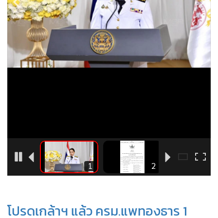
•
Good health & Well-being
•
Green Innovation & SD
•
Management & HR
•
MGR Live
•
Infographic
•
การเมือง
•
ท่องเที่ยว
•
กีฬา
•
ต่างประเทศ
•
Special Scoop
•
เศรษฐกิจ-ธุรกิจ
4
1
2
•
จีน
•
ชุมชน-คุณภาพชีวิต
•
อาชญากรรม
โปรดเกล้าฯ แล้ว ครม.แพทองธาร 1
•
Motoring