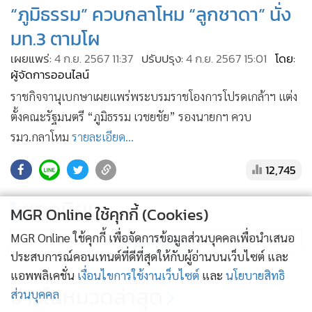
“ภูมิธรรม” ควบกลาโหม “ลูกชาดา” นั่ง
•
เกม
มท.3 ตามโผ
•
วิทยาศาสตร์
•
SMEs
เผยแพร่:
4 ก.ย. 2567 11:37
ปรับปรุง:
4 ก.ย. 2567 15:01
โดย:
ผู้จัดการออนไลน์
•
หุ้น
ราชกิจจานุเบกษาเผยแพร่พระบรมราชโองการโปรดเกล้าฯ แต่ง
•
อินโดจีน
ตั้งคณะรัฐมนตรี “ภูมิธรรม เวชยชัย” รองนายกฯ ควบ
•
กองทุนรวม
รมว.กลาโหม
รายละเอียด...
•
Celeb Online
•
Factcheck
12,745
•
ญี่ปุ่น
ยอดนิยม
•
News1
MGR Online ใช้คุกกี้ (Cookies)
•
Gotomanager
MGR Online ใช้คุกกี้ เพื่อจัดการข้อมูลส่วนบุคคลเพื่อนำเสนอ
อ่านเพิ่มเติม
ประสบการณ์คอนเทนต์ที่ดีที่สุดให้กับผู้อ่านบนเว็บไซต์ และ
แอพพลิเคชั่น
เงื่อนไขการใช้งานเว็บไซต์
และ
นโยบายสิทธิ
ข่าวในหมวดล่าสุด
ส่วนบุคคล