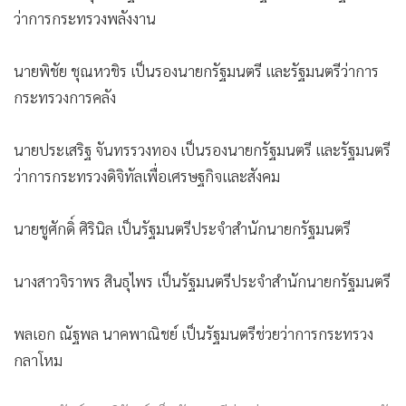
พระบาทสมเด็จพระปรเมนทรรามาธิบดีศรีสินทรมหาวชิราลง
กรณ พระวชิรเกล้าเจ้าอยู่หัว มีพระบรมราชโองการโปรดเกล้า
โปรดกระหม่อม ให้ประกาศว่า ตามที่ได้ทรงพระกรุณาโปรดเกล้า
โปรดกระหม่อมแต่งตั้ง นางสาวแพทองธาร ชินวัตร เป็นนายก
รัฐมนตรี ตามประกาศลงวันที่ 16 สิงหาคม พุทธศักราช 2567
แล้ว นั้น
บัดนี้ นางสาวแพทองธาร ชินวัตร นายกรัฐมนตรี ได้เลือกสรรผู้ที่
สมควรดํารงตําแหน่งรัฐมนตรี เพื่อบริหารราชการแผ่นดินสืบต่อ
ไปแล้ว
อาศัยอํานาจตามความในมาตรา 158 ของรัฐธรรมนูญแห่งราช
อาณาจักรไทย จึงทรงพระกรุณาโปรดเกล้าฯ แต่งตั้งรัฐมนตรี ดัง
ต่อไปนี้
นายภูมิธรรม เวชยชัย เป็นรองนายกรัฐมนตรี และรัฐมนตรีว่าการ