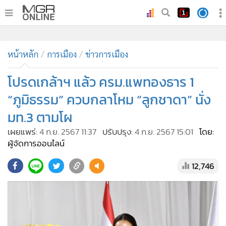
•
หน้าหลัก
•
ทันเหตุการณ์
•
ภาคใต้
•
ภูมิภาค
•
Online Section
หน้าหลัก
การเมือง
ข่าวการเมือง
•
บันเทิง
•
ผู้จัดการรายวัน
โปรดเกล้าฯ แล้ว ครม.แพทองธาร 1
•
คอลัมนิสต์
“ภูมิธรรม” ควบกลาโหม “ลูกชาดา” นั่ง
•
ละคร
มท.3 ตามโผ
•
CbizReview
เผยแพร่:
4 ก.ย. 2567 11:37
ปรับปรุง:
4 ก.ย. 2567 15:01
โดย:
•
Cyber BIZ
ผู้จัดการออนไลน์
•
ผู้จัดกวน
12,746