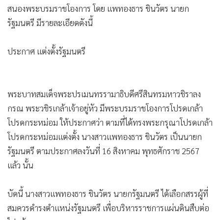
•
เกม
•
วิทยาศาสตร์
•
SMEs
•
หุ้น
•
อินโดจีน
•
กองทุนรวม
•
Celeb Online
•
Factcheck
•
ญี่ปุ่น
•
News1
•
Gotomanager