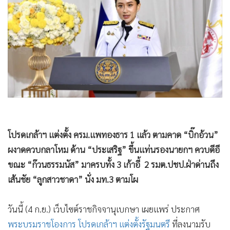
•
Good health & Well-being
•
Green Innovation & SD
•
Management & HR
•
MGR Live
•
Infographic
•
การเมือง
•
ท่องเที่ยว
•
กีฬา
•
ต่างประเทศ
•
Special Scoop
•
เศรษฐกิจ-ธุรกิจ
•
จีน
•
ชุมชน-คุณภาพชีวิต
•
อาชญากรรม
•
Motoring