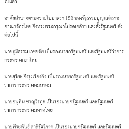
โปรดเกล้าฯ แต่งตั้ง ครม.แพทองธาร 1 แล้ว ตามคาด “บิ๊กอ้วน”
ผงาดควบกลาโหม ด้าน “ประเสริฐ” ขึ้นแท่นรองนายกฯ ควบดีอี
ขณะ “ก๊วนธรรมนัส” มาครบทั้ง 3 เก้าอี้ ​ 2 รมต.ปชป.ฝ่าด่านถึง
เส้นชัย “ลูกสาวชาดา” นั่ง มท.3 ตามโผ
วันนี้ (4 ก.ย.) เว็บไซต์ราชกิจจานุเบกษา เผยแพร่ ประกาศ
พระบรมราชโองการ โปรดเกล้าฯ แต่งตั้งรัฐมนตรี
ที่ลงนามรับ
สนองพระบรมราชโองการ โดย แพทองธาร ชินวัตร นายก
รัฐมนตรี มีรายละเอียดดังนี้
ประกาศ แต่งตั้งรัฐมนตรี