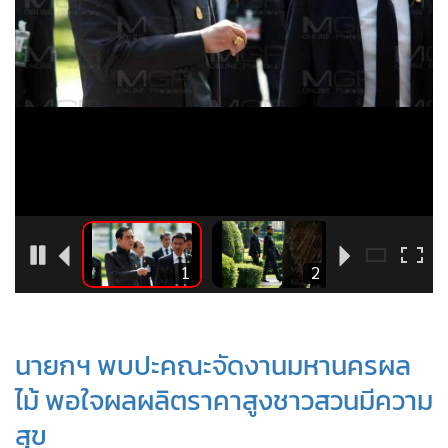
•
Good health & Well-being
•
Green Innovation & SD
•
Management & HR
•
MGR Live
•
Infographic
•
การเมือง
•
ท่องเที่ยว
•
กีฬา
•
ต่างประเทศ
6
1
2
•
Special Scoop
•
เศรษฐกิจ-ธุรกิจ
•
จีน
นายกฯ พบปะคณะจัดงานมหานครผล
•
ชุมชน-คุณภาพชีวิต
ไม้ พอใจผลผลิตราคาสูงชาวสวนมีความ
•
อาชญากรรม
สุข
•
Motoring