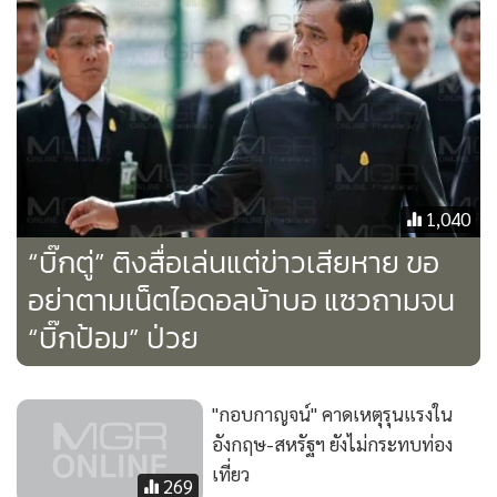
1,040
“บิ๊กตู่” ติงสื่อเล่นแต่ข่าวเสียหาย ขอ
อย่าตามเน็ตไอดอลบ้าบอ แซวถามจน
“บิ๊กป้อม” ป่วย
"กอบกาญจน์" คาดเหตุรุนแรงใน
อังกฤษ-สหรัฐฯ ยังไม่กระทบท่อง
เที่ยว
269