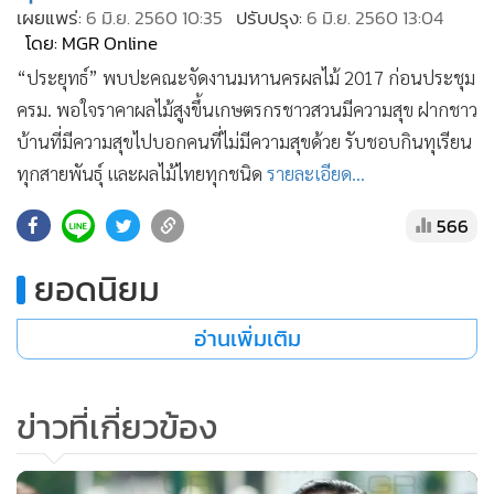
เผยแพร่:
6 มิ.ย. 2560 10:35
ปรับปรุง:
6 มิ.ย. 2560 13:04
•
เกม
โดย: MGR Online
•
วิทยาศาสตร์
“ประยุทธ์” พบปะคณะจัดงานมหานครผลไม้ 2017 ก่อนประชุม
•
SMEs
ครม. พอใจราคาผลไม้สูงขึ้นเกษตรกรชาวสวนมีความสุข ฝากชาว
•
หุ้น
บ้านที่มีความสุขไปบอกคนที่ไม่มีความสุขด้วย รับชอบกินทุเรียน
•
อินโดจีน
ทุกสายพันธุ์ และผลไม้ไทยทุกชนิด
รายละเอียด...
•
กองทุนรวม
566
•
Celeb Online
•
Factcheck
ยอดนิยม
•
ญี่ปุ่น
•
News1
อ่านเพิ่มเติม
•
Gotomanager
ข่าวที่เกี่ยวข้อง