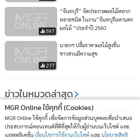
“จันทบุรี” จัดประกวดผลไม้หลาก
หลายชนิด ในงาน”จันทบุรีมหานคร
ผลไม้ “ประจำปี 2560
597
นายกฯ ปลื้มราคาผลไม้สูงขึ้น
ชาวสวนมีความสุข
277
ข่าวในหมวดล่าสุด
MGR Online ใช้คุกกี้ (Cookies)
“ภราดร” ถกด่วนเยียวยาเหตุ รร.นนทบุรี เทียบเคียง 4
1
เหตุการณ์ที่ผ่านมา เสียชีวิตช่วยรายละ 1 ล้าน
MGR Online ใช้คุกกี้ เพื่อจัดการข้อมูลส่วนบุคคลเพื่อนำเสนอ
ประสบการณ์คอนเทนต์ที่ดีที่สุดให้กับผู้อ่านบนเว็บไซต์ และ
2
แอพพลิเคชั่น
เงื่อนไขการใช้งานเว็บไซต์
และ
นโยบายสิทธิ