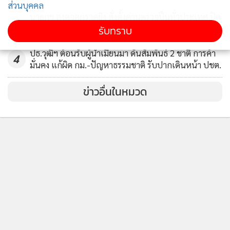
ส่วนบุคคล
นายกฯ ลงดูจุดกราดยิง สั่งตั้งด่านตรวจปืนทั่วประเทศ ปิด
3
ช่อง ปชช.พกอาวุธในที่สาธารณะ
รับทราบ
ปธ.วุฒิฯ ต้อนรับผู้นำเมียนมา ดันสัมพันธ์ 2 ชาติ การค้า
4
มั่นคง แก้ผิด กม.-ปัญหาธรรมชาติ รับปากเดินหน้า ปชต.
ข่าวอื่นในหมวด
ติดตามข่าวสารผ่านทาง LINE
MGR Online Application