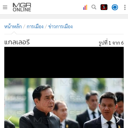
•
หน้าหลัก
หน้าหลัก
การเมือง
ข่าวการเมือง
•
ทันเหตุการณ์
•
ภาคใต้
แกลเลอรี
รูปที่
1
จาก 6
•
ภูมิภาค
•
Online Section
•
บันเทิง
•
ผู้จัดการรายวัน
•
คอลัมนิสต์
•
ละคร
•
CbizReview
•
Cyber BIZ
•
ผู้จัดกวน