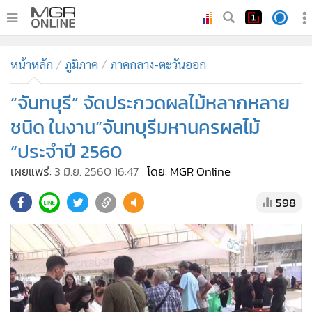
•
หน้าหลัก
หน้าหลัก
ภูมิภาค
ภาคกลาง-ตะวันออก
•
ทันเหตุการณ์
•
“จันทบุรี” จัดประกวดผลไม้หลากหลาย
ภาคใต้
•
ภูมิภาค
ชนิด ในงาน”จันทบุรีมหานครผลไม้
•
Online Section
“ประจำปี 2560
•
บันเทิง
เผยแพร่:
3 มิ.ย. 2560 16:47
โดย: MGR Online
•
ผู้จัดการรายวัน
598
•
คอลัมนิสต์
•
ละคร
•
CbizReview
•
Cyber BIZ
•
ผู้จัดกวน