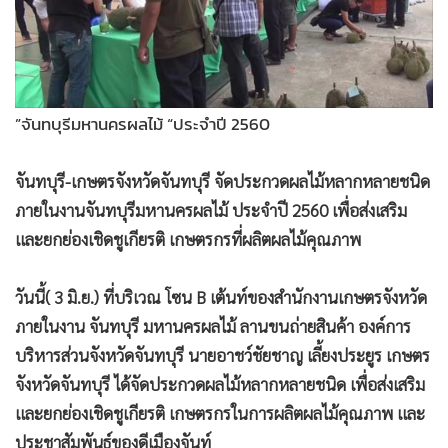
•
Good health & Well-being
•
Green Innovation & SD
•
Management & HR
•
MGR Live
”จันทบุรีมหานครผลไม้ “ประจำปี 2560
•
Infographic
•
การเมือง
จันทบุรี-เกษตรจังหวัดจันทบุรี จัดประกวดผลไม้หลากหลายชนิด
•
ท่องเที่ยว
ภายในงานจันทบุรีมหานครผลไม้ ประจำปี 2560 เพื่อส่งเสริม
•
กีฬา
และยกย่องเชิดชูเกียรติ เกษตรกรที่ผลิตผลไม้คุณภาพ
•
ต่างประเทศ
•
Special Scoop
วันนี้( 3 มิ.ย.) ที่บริเวณ โซน B เต้นท์ของสำนักงานเกษตรจังหวัด
•
เศรษฐกิจ-ธุรกิจ
ภายในงาน จันทบุรี มหานครผลไม้ ลานขนถ่ายสินค้า องค์การ
•
จีน
บริหารส่วนจังหวัดจันทบุรี นายอาชว์ชัยชาญ เลี้ยงประยูร เกษตร
•
ชุมชน-คุณภาพชีวิต
จังหวัดจันทบุรี ได้จัดประกวดผลไม้หลากหลายชนิด เพื่อส่งเสริม
•
อาชญากรรม
และยกย่องเชิดชูเกียรติ เกษตรกรในการผลิตผลไม้คุณภาพ และ
•
Motoring
ประชาสัมพันธ์ของดีเมืองจันท์