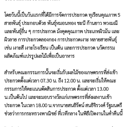
•
เกม
•
วิทยาศาสตร์
โดยวันนี้เป็นวันแรกที่ได้มีการจัดการประกวด ทุเรียนคุณภาพ 5
•
SMEs
สายพันธุ์ ประกอบด้วย พันธุ์หมอนทอง ชะนี ก้านยาว พวงมณี
และพันธุ์อื่น ๆ การประกวด มังคุดคุณภาพ ประเภทผิวมัน และ
•
หุ้น
ผิวลาย การประกวดลองกอง การประกวดเงาะ หลายสายพันธุ์
•
อินโดจีน
เช่น เงาะสี เงาะโรงเรียน เป็นต้น และการประกวด นวัตกรรม
•
กองทุนรวม
ผลิตภัณฑ์แปรรูปผลไม้เพื่อเป็นอาหาร
•
Celeb Online
•
Factcheck
สำหรับคณะกรรมการนั้นจะเริ่มรับผลไม้ของเกษตรกรที่ส่งเข้า
•
ญี่ปุ่น
ประกวดตั้งแต่เวลา 07.30 น. ถึง 12.00 น. และจะเริ่มให้คณะ
•
News1
กรรมการให้คะแนนตัดสินการประกวด ตั้งแต่เวลา 13.00
•
Gotomanager
น.เป็นต้นไป และจะมอบรางวัลแก่เกษตรกรที่ส่งผลงานเข้า
ประกวด ในเวลา 18.00 น.จากนายสนธิรัตน์ สนธิจิรวงศ์ รัฐมนตรี
ช่วยว่าการกระทรวงพาณิชย์ ที่เวทีกลาง ในพิธีเปิดงานในค่ำคืนนี้