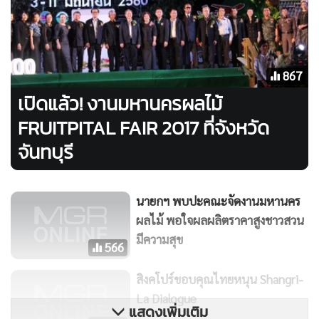
เปิดแล้ว! งานมหานครผลไม้
FRUITPITAL FAIR 2017 ที่จังหวัด
จันทบุรี
นายกฯ พบปะคณะจัดงานมหานคร
ผลไม้ พอใจผลผลิตราคาสูงชาวสวน
มีความสุข
566
สิงคโปร์ขอบคุณไทยหนุน Shangri-
La Dialogue
แสดงเพิ่มเติม
290
นายกรัฐมนตรีติดตามความคืบหน้า
ข่าวในหมวดล่าสุด
เกษตรแปลงใหญ่ ผลไม้จันทบุรี
624
เพลิงไหม้โรงงานผลิตอะไหล่รถจักรยานยนต์ราชบุรี วอด