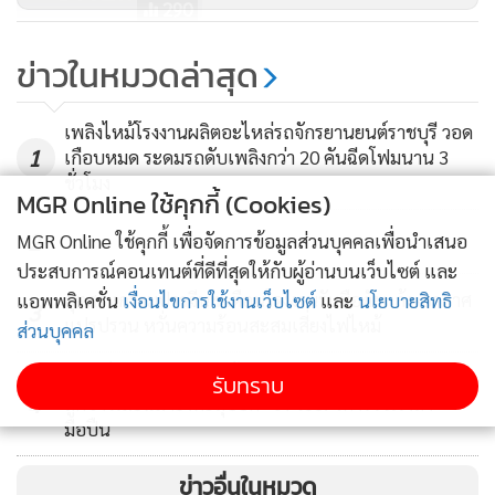
1
เกือบหมด ระดมรถดับเพลิงกว่า 20 คันฉีดโฟมนาน 3
ชั่วโมง
2
อุตสาหกรรมปราจีนฯ เตือนโรงงานรับมือภัยแล้ง-อากาศ
3
แปรปรวน หวั่นความร้อนสะสมเสี่ยงไฟไหม้
MGR Online ใช้คุกกี้ (Cookies)
“เฮียตี๋ ไทยไม่ทน” ลงพื้นที่พัทยา ตามคดีเยาวชน 17 ปี
MGR Online ใช้คุกกี้ เพื่อจัดการข้อมูลส่วนบุคคลเพื่อนำเสนอ
4
ถูกชาวเมียนมายิงทะลุปอด–ชิง จยย. จี้ตำรวจเร่งล่า
ประสบการณ์คอนเทนต์ที่ดีที่สุดให้กับผู้อ่านบนเว็บไซต์ และ
มือปืน
แอพพลิเคชั่น
เงื่อนไขการใช้งานเว็บไซต์
และ
นโยบายสิทธิ
ส่วนบุคคล
ข่าวอื่นในหมวด
รับทราบ
ติดตามข่าวสารผ่านทาง LINE