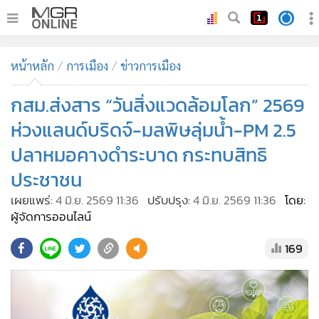
•
หน้าหลัก
หน้าหลัก
การเมือง
ข่าวการเมือง
•
ทันเหตุการณ์
•
กสม.ส่งสาร “วันสิ่งแวดล้อมโลก” 2569
ภาคใต้
•
ภูมิภาค
ห่วงแลนด์บริดจ์-มลพิษลุ่มน้ำ-PM 2.5
•
Online Section
ปลาหมอคางดำระบาด กระทบสิทธิ
•
บันเทิง
ประชาชน
•
ผู้จัดการรายวัน
เผยแพร่:
4 มิ.ย. 2569 11:36
ปรับปรุง:
4 มิ.ย. 2569 11:36
โดย:
•
คอลัมนิสต์
ผู้จัดการออนไลน์
•
ละคร
169
•
CbizReview
•
Cyber BIZ
•
ผู้จัดกวน