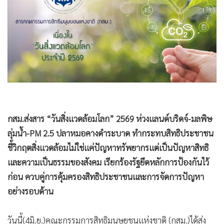
•
Good health & Well-being
•
Green Innovation & SD
•
Management & HR
•
MGR Live
•
Infographic
•
การเมือง
•
ท่องเที่ยว
•
กีฬา
กสม.ส่งสาร “วันสิ่งแวดล้อมโลก” 2569 ห่วงแลนด์บริดจ์-มลพิษ
•
ต่างประเทศ
ลุ่มน้ำ-PM 2.5 ปลาหมอคางดำระบาด ทำกระทบสิทธิประชาชน
•
Special Scoop
ชี้วิกฤตสิ่งแวดล้อมไม่ใช่แค่ปัญหาทรัพยากรแต่เป็นปัญหาสิทธิ
•
เศรษฐกิจ-ธุรกิจ
และความเป็นธรรมของสังคม เรียกร้องรัฐยึดหลักการป้องกันไว้
•
จีน
ก่อน ควบคู่การคุ้มครองสิทธิประชาชนและการจัดการปัญหา
•
ชุมชน-คุณภาพชีวิต
อย่างรอบด้าน
•
อาชญากรรม
•
Motoring
วันนี้(4มิ.ย.)คณะกรรมการสิทธิมนุษยชนแห่งชาติ (กสม.)ได้ส่ง