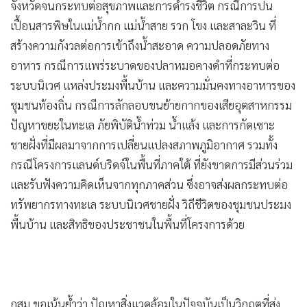
จังหวัดจนกระทบต่อสุขภาพและการดำรงชีวิต กรณีการปน
เปื้อนสารพิษในแม่น้ำกก แม่น้ำสาย รวก โขง และสาละวิน ที่
สร้างความกังวลต่อการเข้าถึงน้ำสะอาด ความปลอดภัยทาง
อาหาร กรณีการแพร่ระบาดของปลาหมอคางดำที่กระทบต่อ
ระบบนิเวศ แหล่งประมงพื้นบ้าน และความมั่นคงทางอาหารของ
ชุมชนท้องถิ่น กรณีการลักลอบขนย้ายกากของเสียอุตสาหกรรม
ปัญหาขยะในทะเล ภัยพิบัติน้ำท่วม น้ำแล้ง และการกัดเซาะ
ชายฝั่งที่มีผลมาจากการเปลี่ยนแปลงสภาพภูมิอากาศ รวมทั้ง
กรณีโครงการแลนด์บริดจ์ในพื้นที่ภาคใต้ ที่ยังขาดการมีส่วนร่วม
และรับฟังความคิดเห็นจากทุกภาคส่วน ซึ่งอาจส่งผลกระทบต่อ
ทรัพยากรทางทะเล ระบบนิเวศชายฝั่ง วิถีชีวิตของชุมชนประมง
พื้นบ้าน และสิทธิของประชาชนในพื้นที่โครงการด้วย
กสม.ขอเน้นย้ำว่า ปัญหาสิ่งแวดล้อมในปัจจุบันเป็นวิกฤตที่ส่ง