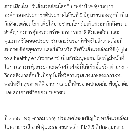
•
เกม
สาร เนื่องใน “วันสิ่งแวดล้อมโลก” ประจำปี 2569 ระบุว่า
•
วิทยาศาสตร์
องค์การสหประชาชาติประกาศให้วันที่ 5 มิถุนายนของทุกปี เป็น
•
SMEs
วันสิ่งแวดล้อมโลก เพื่อให้ประชาคมโลกร่วมกันตระหนักถึงความ
สำคัญของการคุ้มครองทรัพยากรธรรมชาติ สิ่งแวดล้อม และ
•
หุ้น
คุณภาพชีวิตของประชาชน และรับรองว่าสิทธิในสิ่งแวดล้อมที่
•
อินโดจีน
สะอาด ดีต่อสุขภาพ และยั่งยืน หรือ สิทธิในสิ่งแวดล้อมที่ดี (right
•
กองทุนรวม
to a healthy environment) เป็นสิทธิมนุษยชน โดยรัฐมีหน้าที่
•
Celeb Online
ในการเคารพ คุ้มครอง และส่งเสริมสิทธินี้ให้เกิดขึ้นจริง ท่ามกลาง
•
Factcheck
วิกฤตสิ่งแวดล้อมในปัจจุบันที่ทวีความรุนแรงและส่งผลกระทบ
•
ญี่ปุ่น
ต่อสิทธิในสุขภาพที่ดี อาหารและน้ำที่สะอาดปลอดภัย ที่อยู่อาศัย
•
News1
และคุณภาพชีวิตของประชาชน
•
Gotomanager
ปี 2568 - พฤษภาคม 2569 ประเทศไทยเผชิญปัญหาสิ่งแวดล้อม
ในหลายกรณี อาทิ ฝุ่นละอองขนาดเล็ก PM2.5 ที่ปกคลุมหลาย