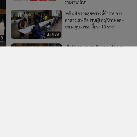
รายงาน"ลับ"
(คลิป)โคราชลุยตรวจฉี่ข้าราชการ
หาสารเสพติด พบผู้ใหญ่บ้าน-อส.-
ผช.ผญบ.-พระ ฉี่ม่วง 10 ราย
976
88
“อิ๊งค์” คุยนายกฯ กัมพูชาแล้ว ปม
ปะทะชายแดน ไม่มีอะไร ยัน
สัมพันธ์ยังดี ต้องคลี่คลาย
สถานการณ์โดยเร็ว
169
2
ด
ปธ.วุฒิฯ ต้อนรับผู้นำเมียนมา ดันสัมพันธ์ 2 ชาติ การค้า
4
มั่นคง แก้ผิด กม.-ปัญหาธรรมชาติ รับปากเดินหน้า ปชต.