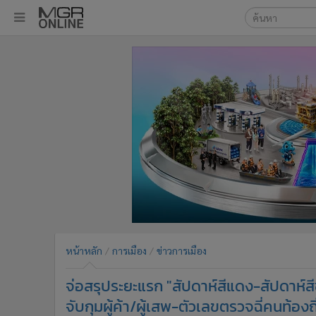
เลือกเครื่องมือท
•
หน้าหลัก
ค้นหา
•
ทันเหตุการณ์
Google
•
ภาคใต้
•
ภูมิภาค
MGR Onl
•
Online Section
ค้นหาขั
•
บันเทิง
•
ผู้จัดการรายวัน
•
คอลัมนิสต์
•
ละคร
•
CbizReview
•
Cyber BIZ
หน้าหลัก
การเมือง
ข่าวการเมือง
•
ผู้จัดกวน
จ่อสรุประยะแรก "สัปดาห์สีแดง-สัปดาห์
•
Good health & Well-being
•
Green Innovation & SD
จับกุมผู้ค้า/ผู้เสพ-ตัวเลขตรวจฉี่คนท้องถิ