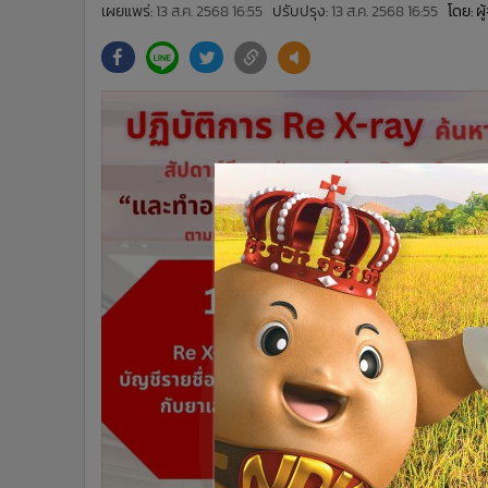
•
Management & HR
เผยแพร่:
13 ส.ค. 2568 16:55
ปรับปรุง:
13 ส.ค. 2568 16:55
โดย: ผ
•
MGR Live
•
Infographic
•
การเมือง
•
ท่องเที่ยว
•
กีฬา
•
ต่างประเทศ
•
Special Scoop
•
เศรษฐกิจ-ธุรกิจ
•
จีน
•
ชุมชน-คุณภาพชีวิต
•
อาชญากรรม
•
Motoring
•
เกม
•
วิทยาศาสตร์
•
SMEs
•
หุ้น