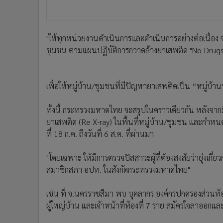
"ให้ทุกหน่วยงานดําเนินการและดําเนินการอย่างต่อเนื่อง 
ชุมชน ตามแผนปฏิบัติการกวาดล้างยาเสพติด "No Drugs
เพื่อให้หมู่บ้าน/ชุมชนที่มีปัญหายาเสพติดเป็น “หมู่บ้าน
ทั้งนี้ กระทรวงมหาดไทย จะสรุปในคราวเดียวกัน หลังจากมี
ยาเสพติด (Re X-ray) ในพื้นที่หมู่บ้าน/ชุมชน และกําห
ที่ 18 ก.ค. ถึงวันที่ 6 ส.ค. ที่ผ่านมา
"โดยเฉพาะ ให้มีการตรวจปัสสาวะผู้ที่ต้องสงสัยว่ายุ่งเกี่ย
สมาชิกสภา อปท. ในสังกัดกระทรวงมหาดไทย"
เช่น ที่ จ.นครราชสีมา พบ บุคลากร องค์กรปกครองส่วนท้
ผู้ใหญ่บ้าน และเจ้าหน้าที่ท้องที่ 7 ราย สมัครใจลาออกแล