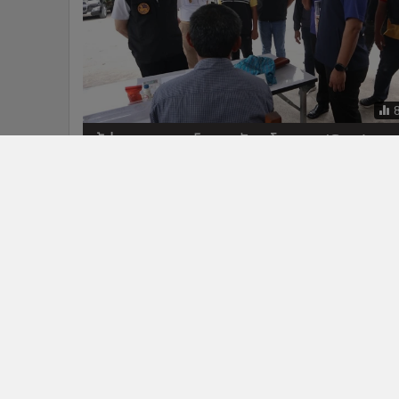
ผู้ว่าฯ กาญจน์ ขานรับนโยบาย 'Seal
Stop Save' เปิดสายด่วน 24 ชม. รับแจ้ง
เบาะแสยาเสพติด ลั่นกวาดล้างให้สิ้นซาก
ข่าวในหมวดล่าสุด
“ภราดร” ถกด่วนเยียวยาเหตุ รร.นนทบุรี เทียบเคียง 4
1
เหตุการณ์ที่ผ่านมา เสียชีวิตช่วยรายละ 1 ล้าน
นายกฯ ลงดูจุดกราดยิง สั่งตั้งด่านตรวจปืนทั่วประเทศ ปิ
3
ช่อง ปชช.พกอาวุธในที่สาธารณะ