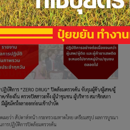
ฏิบัติการ “ZERO DRUG” ปิดล้อมตรวจค้น จับกุมผู้ค้า/ผู้เสพ/ผู้
ภาค/ท้องถิ่น ตรวจปัสสาวะทั้ง ผู้นำชุมชน ผู้บริหาร สมาชิกสภา
่ มีผู้สมัครใจลาออกก่อนเข้าบำบัด
ิดเผยว่า สัปดาห์หน้า กระทรวงมหาดไทย เตรียมสรุป ผลการบูรณา
่ในการปฏิบัติการปิดล้อมตรวจค้น