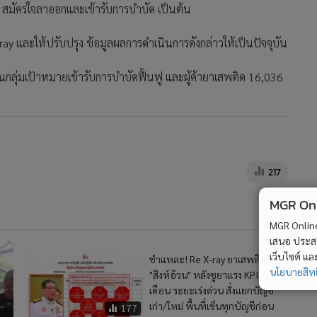
าย สมัครใจลาออกและเข้ารับการบำบัด เป็นต้น
X-ray และให้ปรับปรุง ข้อมูลผลการดําเนินการดังกล่าวให้เป็นปัจจุบัน
ป็นกลุ่มเป้าหมายเข้ารับการบำบัดฟื้นฟู และผู้ค้ายาเสพติด 16,036
217
MGR Onli
MGR Online 
เสนอ ประสบก
เว็บไซต์ แ
ชำแหละ! Re X-ray ยาเสพติด ยุค
นโยบายสิทธ
"สิงห์อ้วน" หลังชูยาแรง KPI 3
เดือน ระยะเร่งด่วน สั่งแยกบัญชี
เก่า/ใหม่ พื้นที่เซ็นทุกบัญชีก่อน
177