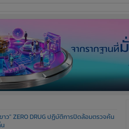
ี่ใช้
ine
้นสูง
สีขาว" ZERO DRUG ปฏิบัติการปิดล้อมตรวจค้น
่น