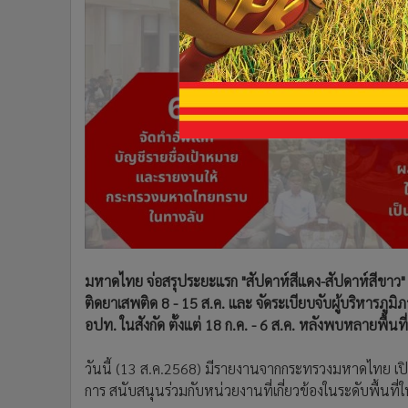
•
อินโดจีน
•
กองทุนรวม
•
Celeb Online
•
Factcheck
•
ญี่ปุ่น
•
News1
•
Gotomanager
มหาดไทย จ่อสรุประยะแรก "สัปดาห์สีแดง-สัปดาห์สีขาว" ป
ติดยาเสพติด 8 - 15 ส.ค. และ จัดระเบียบจับผู้บริหารภูมิ
อปท. ในสังกัด ตั้งแต่ 18 ก.ค. - 6 ส.ค. หลังพบหลายพื้นที
วันนี้ (13 ส.ค.2568) มีรายงานจากกระทรวงมหาดไทย เป
การ สนับสนุนร่วมกับหน่วยงานที่เกี่ยวข้องในระดับพื้นที