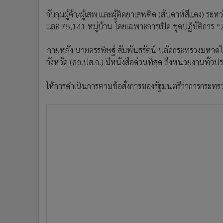
จับกุมผู้ค้า/ผู้เสพ และผู้ติดยาเสพติด (สัปดาห์สีแดง) ระห
และ 75,141 หมู่บ้าน โดยเฉพาะการเปิด ชุดปฏิบัติการ
ภายหลัง นายอรรษิษฐ์ สัมพันธรัตน์ ปลัดกระทรวงมหา
จังหวัด (ศอ.ปส.จ.) มีหนังสือด่วนที่สุด ถึงหน่วยงานทั่วปร
ให้การดําเนินการตามข้อสั่งการของรัฐมนตรีว่าการกระทร