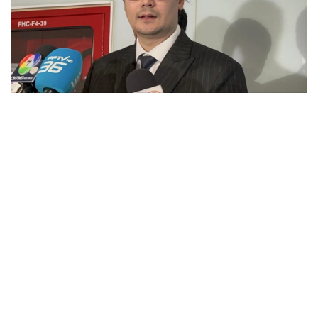
•
Good health & Well-being
•
Green Innovation & SD
•
Management & HR
•
MGR Live
•
Infographic
•
การเมือง
•
ท่องเที่ยว
•
กีฬา
•
ต่างประเทศ
•
Special Scoop
•
เศรษฐกิจ-ธุรกิจ
•
จีน
•
ชุมชน-คุณภาพชีวิต
•
อาชญากรรม
•
Motoring