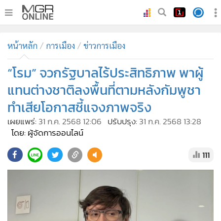
•
หน้าหลัก
หน้าหลัก
การเมือง
ข่าวการเมือง
•
ทันเหตุการณ์
•
“โรม” จวกรัฐบาลไร้ประสิทธิภาพ พาผู้
ภาคใต้
•
ภูมิภาค
แทนต่างชาติลงพื้นที่ตามหลังกัมพูชา
•
Online Section
ทำเสียโอกาสชี้แจงภาพจริง
•
บันเทิง
เผยแพร่:
31 ก.ค. 2568 12:06
ปรับปรุง:
31 ก.ค. 2568 13:28
•
ผู้จัดการรายวัน
โดย: ผู้จัดการออนไลน์
•
คอลัมนิสต์
111
•
ละคร
•
CbizReview
•
Cyber BIZ
•
ผู้จัดกวน