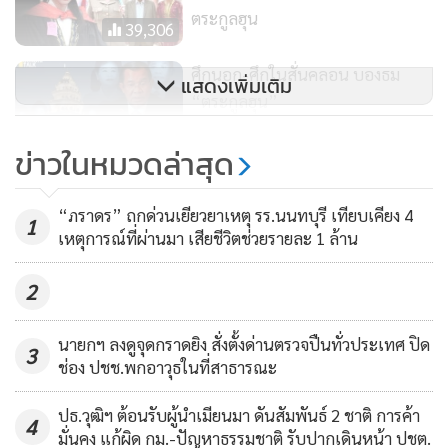
กล่าวหาได้ว่า เป็นแค่การแก้ตัว
ตระกูลฮุน
39,306
“เรื่องนี้เราต้องยอมรับว่าค่อนข้างเสียหาย ทั้งที่ความเป็นจริงแล้ว
ศึกนอก-ศึกในสั่นคลอน บองธม
แสดงเพิ่มเติม
สถานทูตทั่วโลกตั้งอยู่ในไทยมากกว่ากัมพูชา เรามีความสัมพันธ์
“ตระกูลฮุน”
กับประเทศต่างๆ มานาน แต่ต้องยอมรับว่าตั้งแต่รัฐบาล ปี 2557
7,565
เป็นต้นมา บทบาทไทยในเวทีโลกลดลงเรื่อยๆ วันนี้เห็นชัดว่าเรา
ข่าวในหมวดล่าสุด
ต้องเผชิญหน้ากับประเทศที่เล็กกว่าอย่างกัมพูชา กลายเป็นว่า
“โรม” หวั่นทำรั้วรอบปราสาทเข้า
เราเสียเปรียบหลายด้าน การสู้รบทางการทหารตนเชื่อว่าเราสู้ได้
ทางกัมพูชาไปศาลโลก แนะดึง “ฮุน
“ภราดร” ถกด่วนเยียวยาเหตุ รร.นนทบุรี เทียบเคียง 4
1
แต่การสู้รบทางการต่างประเทศเราต้องเร่งสปีดให้มากกว่านี้”
มาเนต” ร่วมมือปราบแก๊งคอลฯ
เหตุการณ์ที่ผ่านมา เสียชีวิตช่วยรายละ 1 ล้าน
217
2
ส่วนเรื่องการสื่อสารของรัฐบาลที่มีความล่าช้านั้น นายรังสิมันต์
นายกฯ ลงดูจุดกราดยิง สั่งตั้งด่านตรวจปืนทั่วประเทศ ปิด
กล่าวว่า ในที่ประชุม กมธ.ก็จะมีการพูดคุยในเรื่องนี้ด้วย เพราะ
3
ช่อง ปชช.พกอาวุธในที่สาธารณะ
เราอยากเห็นการสื่อสารของรัฐบาลที่เร็วกว่านี้ ไม่ใช่เร็วเฉพาะคน
ไทย แต่ต้องเร็วกับเวทีโลกด้วยซึ่งเราต้องยอมรับว่าเรื่องนี้ยังขาด
ปธ.วุฒิฯ ต้อนรับผู้นำเมียนมา ดันสัมพันธ์ 2 ชาติ การค้า
4
ตกบกพร่อง จึงเป็นเรื่องที่น่าเสียดาย ทั้งที่เรามีเหตุการณ์หลาย
มั่นคง แก้ผิด กม.-ปัญหาธรรมชาติ รับปากเดินหน้า ปชต.