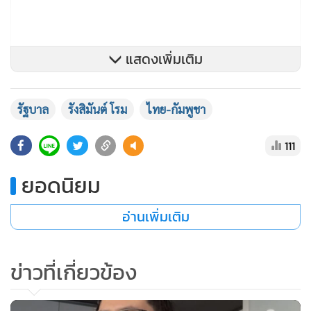
แสดงเพิ่มเติม
รัฐบาล
รังสิมันต์ โรม
ไทย-กัมพูชา
111
ยอดนิยม
อ่านเพิ่มเติม
ดังนั้น นี่คือ ความเสียหายของความล่าช้าของรัฐบาล ซึ่งในที่
ประชุม กมธ. จะมีการพูดคุยกันเพื่อสอบถามถึงแนวทางของ
รัฐบาล ว่า จะมีวิธีการดำเนินการอย่างไรต่อวิธีการของกัมพูชา ที่
ข่าวที่เกี่ยวข้อง
ดำเนินการระหว่างประเทศในทุกรูปแบบทุกขั้นตอน แม้กระทั่ง
ประธานสภาของกัมพูชาก็มีการไปพูดในเวทีสำคัญ ตนคิดว่านี่คือ