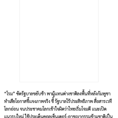
•
เกม
•
วิทยาศาสตร์
•
SMEs
•
หุ้น
•
อินโดจีน
•
กองทุนรวม
•
Celeb Online
•
Factcheck
•
ญี่ปุ่น
•
News1
•
Gotomanager
“โรม” ซัดรัฐบาลขยับช้า พาผู้แทนต่างชาติลงพื้นที่หลังกัมพูชา
ทำเสียโอกาสชี้แจงภาพจริง ชี้ รัฐบาลไร้ประสิทธิภาพ สื่อสารเวที
โลกอ่อน จนประชาคมโลกเข้าใจผิดว่าไทยเริ่มโจมตี แนะเปิด
แนวรบใหม่ ใช้ประเด็นคอลเซ็นเตอร์-อาชญากรรมข้ามชาติเป็น