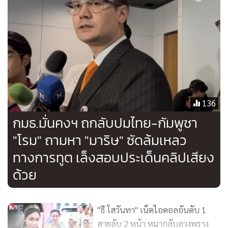
สิ่งที่เราไม่ได้มีการเตรียมการ หรือดำเนินการระหว่างประเทศยัง
ดีไม่พอ
ส่วนที่กัมพูชาสื่อสารบิดเบือนความจริงนั้น นายรังสิมันต์ กล่าวว่า
การที่เรารบกับกัมพูชาตามแนวชายแดนที่มีการปะทะกัน เป็นสิ่ง
ที่ไม่มีชาติอื่นมารู้ด้วยว่ากัมพูชาเป็นอย่างไร เขาไม่ได้มาฟังหรือ
เข้าใจอย่างที่เราเข้าใจ ดังนั้น การที่เราจะมีความชอบธรรมในเวที
136
ระหว่างประเทศ จึงเป็นเรื่องที่สำคัญ ดังนั้น การถ่ายทอดเรื่อง
กมธ.มั่นคงฯ ถกลับปมไทย-กัมพูชา
ราวข้อเท็จจริงต่างๆ โดยที่เราไม่ได้บิดเบือนเนื้อหาหรือบิดเบือน
"โรม" ถามหา "มาริษ" ซัดล้มเหลว
ข้อเท็จจริง แต่สิ่งที่เรากำลังทำคือต้องการให้ประชาคมโลกได้เห็น
ทางการทูต เล็งสอบประเด็นคลิปเสียง
ในสิ่งที่กัมพูชาทำ มีลักษณะอย่างไร เพราะเรารู้อยู่แล้วว่ากัมพูชา
จะดำเนินการในลักษณะที่พูดง่ายๆ ว่า ทำตัวเองเป็นเหยื่อ และ
ด้วย
เมื่อเป็นแบบนี้ เราเองจึงไม่สามารถที่จะปล่อยให้กัมพูชา เล่าเรื่อง
ของเขาเพียงลำพัง เราจึงต้องพยายามทำอย่างรวดเร็วแต่ปัญหา
"ธี โสวันทา" เน็ตไอดอลอันดับ 1
คือ เมื่อกัมพูชาชิงเล่าก่อนฝ่ายที่ออกมาพูดทีหลังก็อาจจะถูก
สายลับ 2 หน้า หมากลับลวงพราง