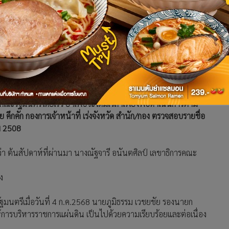
สนอชื่อ "ข้าราชการ" ผู้ที่จะแต่งตั้ง ให้ดํารงตําแหน่งแทน หรือที่
คณะรัฐมนตรีโดยเร็ว ย้ำเพื่อจะได้มีเวลาเพียงพอดําเนินการตาม
คึกคัก กองการเจ้าหน้าที่ เร่งจังหวัด สำนัก/กอง ตรวจสอบรายชื่อ
คม 2508
ว่า ต้นสัปดาห์ที่ผ่านมา นางณัฐจารี อนันตศิลป์ เลขาธิการคณะ
ง
ัฐมนตรีเมื่อวันที่ 4 ก.ค.2568 นายภูมิธรรม เวชยชัย รองนายก
้การบริหารราชการแผ่นดิน เป็นไปด้วยความเรียบร้อยและต่อเนื่อง