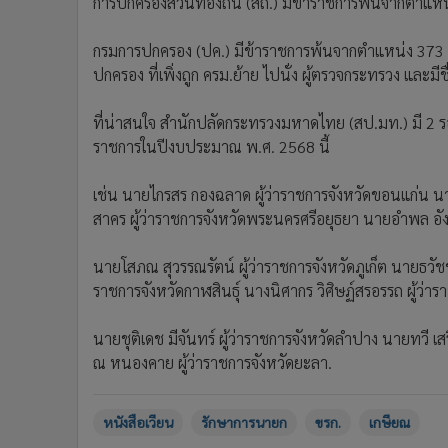
การปกครองส่วนท้องถิ่น (สถ.) มีข้าราชการพ้นจากตำแหน
กรมการปกครอง (ปค.) มีข้าราชการพ้นจากตำแหน่ง 373 ราย
ปกครอง ที่เพิ่งถูก ครม.ย้าย ไปนั่ง ผู้ตรวจกระทรวง และม
ที่น่าสนใจ สำนักปลัดกระทรวงมหาดไทย (สป.มท.) มี 2 ร
ราชการในปีงบประมาณ พ.ศ. 2568 นี้
เช่น นายไกรสร กองฉลาด ผู้ว่าราชการจังหวัดขอนแก่น นาย
สาคร ผู้ว่าราชการจังหวัดพระนครศรีอยุธยา นายอำพล อังค
นายโสภณ สุวรรณรัตน์ ผู้ว่าราชการจังหวัดภูเก็ต นายธวัชชั
ราชการจังหวัดกาฬสินธุ์ นางนิศากร วิศิษฏ์สรอรรถ ผู้ว่
นายชุติเดช มีจันทร์ ผู้ว่าราชการจังหวัดลําปาง นายทวี เส
ณ หนองคาย ผู้ว่าราชการจังหวัดยะลา.
หนังสือเวียน
รักษาการนายก
ขรก.
เกษียณ