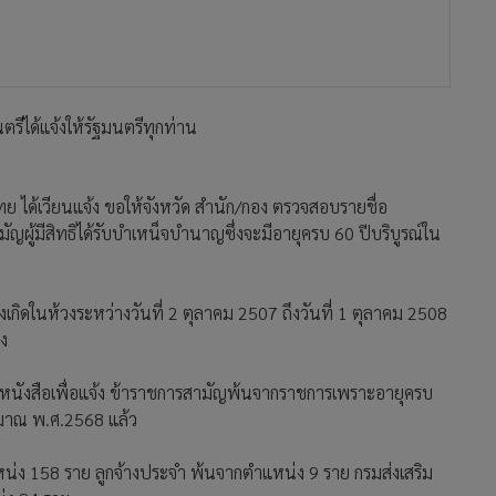
ตรีได้แจ้งให้รัฐมนตรีทุกท่าน
ย ได้เวียนแจ้ง ขอให้จังหวัด สำนัก/กอง ตรวจสอบรายชื่อ
ญผู้มีสิทธิได้รับบำเหน็จบำนาญซึ่งจะมีอายุครบ 60 ปีบริบูรณ์ใน
งเกิดในห้วงระหว่างวันที่ 2 ตุลาคม 2507 ถึงวันที่ 1 ตุลาคม 2508
อง
นหนังสือเพื่อแจ้ง ข้าราชการสามัญพ้นจากราชการเพราะอายุครบ
ะมาณ พ.ศ.2568 แล้ว
่ง 158 ราย ลูกจ้างประจำ พ้นจากตำแหน่ง 9 ราย กรมส่งเสริม