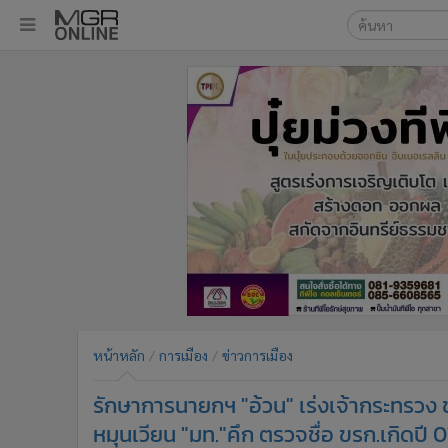
เลือกเครื่องมือท
•
หน้าหลัก
ค้นหา
•
ทันเหตุการณ์
Google
•
ภาคใต้
•
ภูมิภาค
MGR Onl
•
Online Section
ค้นหาขั
•
บันเทิง
•
ผู้จัดการรายวัน
•
คอลัมนิสต์
•
ละคร
•
CbizReview
•
Cyber BIZ
หน้าหลัก
การเมือง
ข่าวการเมือง
•
ผู้จัดกวน
รักษาการนายกฯ "อ้วน" เร่งเจ้ากระทรวง 
•
Good health & Well-being
•
Green Innovation & SD
หมุนเวียน "มท."คึก ตรวจชื่อ ขรก.เกิดปี