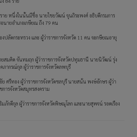
่ง 84 ราย
 หนึ่งในนั้นมีชื่อ นายไชยวัฒน์ จุนถิระพงศ์ อธิบดีกรมการ
ีชื่อนายอำเภอเกษียณ ถึง 79 คน
องปลัดกระทรวง และ ผู้ว่าราชการจังหวัด 11 คน จะกษียณอายุ
สมคิด จันทมฤก ผู้ว่าราชการจังหวัดปทุมธานี นายนิวัฒน์ รุ่ง
ภากรณ์กุล ผู้ว่าราชการจังหวัดลพบุรี
ย ศรีทอง ผู้ว่าราชการจังหวัดชลบุรี นายสนั่น พงษ์อักษร ผู้ว่า
าราชการจังหวัดสมุทรสงคราม
ริมภักดีกุล ผู้ว่าราชการจังหวัดพิษณุโลก และนายสุพจน์ รอดเรือง