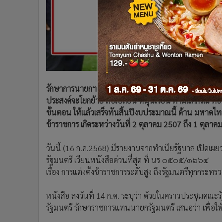
•
อินโดจีน
•
กองทุนรวม
•
Celeb Online
•
Factcheck
•
ญี่ปุ่น
•
News1
•
Gotomanager
รักษาการนายกฯ "อ้วน" เวียนด่วน เจ้ากระทรวง เร่งพิจารณาเ
ประสงค์จะโยกย้าย สับเปลี่ยน หมุนเวียน ตามแต่กรณี ต่อ
ขั้นตอน ให้แล้วเสร็จทันสิ้นปีงบประมาณนี้ ด้าน มหาดไทย 
ข้าราชการ เกิดระหว่างวันที่ 2 ตุลาคม 2507 ถึง 1 ตุลา
วันนี้ (16 ก.ค.2568) มีรายงานจากทำเนียรัฐบาล เปิดเผย
รัฐมนตรี เวียนหนังสือด่วนที่สุด ที่ นร ๐๕๐๕/๑๖๖๔
เรื่อง การแต่งตั้งข้าราชการระดับสูง ถึงรัฐมนตรีทุกกระทรว
หนังสือ ลงวันที่ 14 ก.ค. ระบุว่า ด้วยในคราวประชุมคณะร
รัฐมนตรี รักษาราชการแทนนายกรัฐมนตรี เสนอว่า เพื่อให