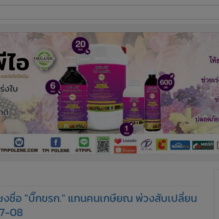
ี่ใช้
ine
้นสูง
ชงชื่อ "บิ๊กขรก." แทนคนเกษียณ พ่วงสับเปลี่ยน
 07-08