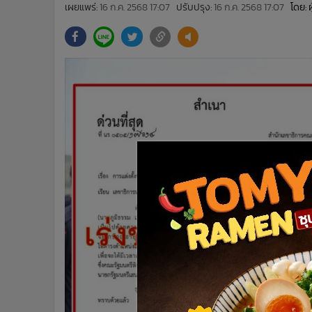
•
Management & HR
เผยแพร่:
16 ก.ค. 2568 17:07
ปรับปรุง:
16 ก.ค. 2568 17:07
โดย: 
•
MGR Live
•
Infographic
•
การเมือง
•
ท่องเที่ยว
•
กีฬา
•
ต่างประเทศ
•
Special Scoop
•
เศรษฐกิจ-ธุรกิจ
•
จีน
•
ชุมชน-คุณภาพชีวิต
•
อาชญากรรม
•
Motoring
•
เกม
•
วิทยาศาสตร์
•
SMEs
•
หุ้น