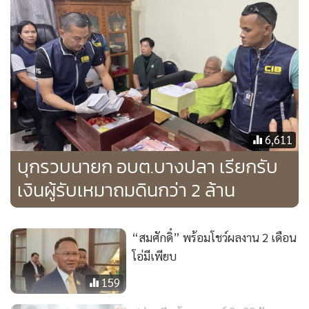
ภาค 1
ต่อมาเมื่อ เวลาประมาณ 11.00 น. วันนี้ (8 พ.ย.) เจ้าหน้าที่
ตำรวจ บก.ปปป. ได้ร่วมกับ ป.ป.ช. และ ป.ป.ท. นำกำลังเข้า
จับกุมตัว นายชนินทร์ นายกองค์การบริหารส่วนตำบลบางปลา
และ น.ส.พรมณี ผู้ช่วยนักจัดการงานทั่วไป จึงได้แจ้งพฤติการณ์
และข้อกล่าวหาให้ผู้ต้องหาทั้งสองทราบ พร้อมแจ้งสิทธิตาม
6,611
กฎหมายให้ทราบ นอกจากนี้ ยังได้ตรวจค้นพบเงินสดในโต๊ะ
บุกรวบนายก อบต.บางปลา เรียกรับ
ทำงาน จำนวน 2,271,427 บาท และตรวจยึดปืน ยี่ห้อ Smith&
Wesson ขนาด 9 มม. พร้อมเครื่องกระสุนปืนจำนวน 11 นัด
เงินผู้รับเหมาถมดินกว่า 2 ล้าน
สอบถามปากคำเบื้องต้น ผู้ต้องหาทั้งสองยังให้การปฏิเสธตลอด
ข้อกล่าวหา จึงได้ควบคุมตัวผู้ต้องหาไปที่ บก.ปปป.เพื่อดำเนิน
“สมศักดิ์” พร้อมโชว์ผลงาน 2 เดือน
คดีตามกฎหมายต่อไป
โอ่มีเพียบ
159