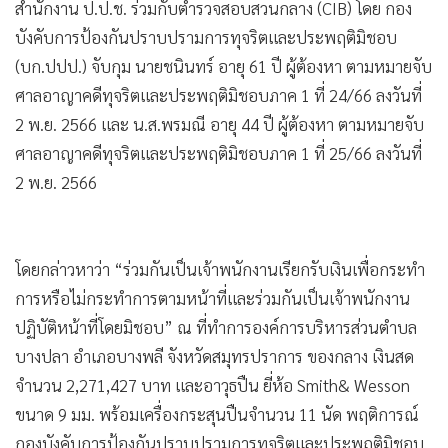
สำนักงาน ป.ป.ช. ร่วมกับตำรวจสอบสวนกลาง (CIB) โดย กอง
•
เกม
บังคับการป้องกันปราบปรามการทุจริตและประพฤติมิชอบ
•
วิทยาศาสตร์
(บก.ปปป.) จับกุม นายชนินทร์ อายุ 61 ปี ผู้ต้องหา ตามหมายจับ
•
SMEs
ศาลอาญาคดีทุจริตและประพฤติมิชอบภาค 1 ที่ 24/66 ลงวันที่
•
หุ้น
2 พ.ย. 2566 และ น.ส.พรมณี อายุ 44 ปี ผู้ต้องหา ตามหมายจับ
•
อินโดจีน
ศาลอาญาคดีทุจริตและประพฤติมิชอบภาค 1 ที่ 25/66 ลงวันที่
•
กองทุนรวม
2 พ.ย. 2566
•
Celeb Online
•
Factcheck
•
ญี่ปุ่น
โดยกล่าวหาว่า “ร่วมกันเป็นเจ้าพนักงานเรียกรับเงินเพื่อกระทำ
•
News1
การหรือไม่กระทำการตามหน้าที่และร่วมกันเป็นเจ้าพนักงาน
ปฏิบัติหน้าที่โดยมิชอบ” ณ ที่ทำการองค์การบริหารส่วนตำบล
•
Gotomanager
บางปลา อำเภอบางพลี จังหวัดสมุทรปราการ ของกลาง เงินสด
จำนวน 2,271,427 บาท และอาวุธปืน ยี่ห้อ Smith& Wesson
ขนาด 9 มม. พร้อมเครื่องกระสุนปืนจำนวน 11 นัด พฤติการณ์
กองบังคับการป้องกันปราบปรามการทุจริตและประพฤติมิชอบ