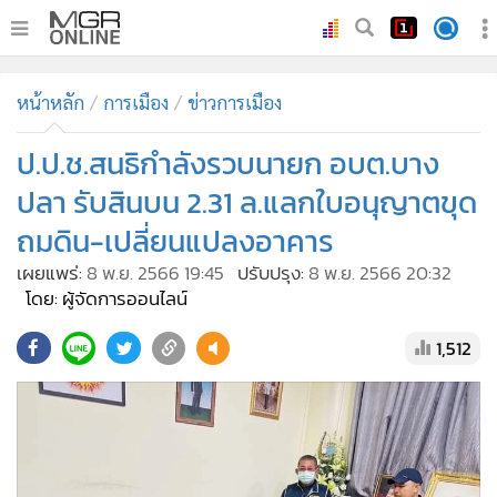
•
หน้าหลัก
หน้าหลัก
การเมือง
ข่าวการเมือง
•
ทันเหตุการณ์
•
ป.ป.ช.สนธิกำลังรวบนายก อบต.บาง
ภาคใต้
•
ภูมิภาค
ปลา รับสินบน 2.31 ล.แลกใบอนุญาตขุด
•
Online Section
ถมดิน-เปลี่ยนแปลงอาคาร
•
บันเทิง
เผยแพร่:
8 พ.ย. 2566 19:45
ปรับปรุง:
8 พ.ย. 2566 20:32
•
ผู้จัดการรายวัน
โดย: ผู้จัดการออนไลน์
•
คอลัมนิสต์
1,512
•
ละคร
•
CbizReview
•
Cyber BIZ
•
ผู้จัดกวน