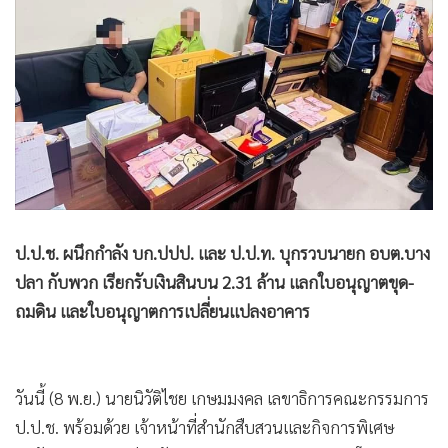
•
Good health & Well-being
•
Green Innovation & SD
•
Management & HR
•
MGR Live
•
Infographic
•
การเมือง
•
ท่องเที่ยว
•
กีฬา
•
ต่างประเทศ
ป.ป.ช. ผนึกกำลัง บก.ปปป. และ ป.ป.ท. บุกรวบนายก อบต.บาง
•
Special Scoop
ปลา กับพวก เรียกรับเงินสินบน 2.31 ล้าน แลกใบอนุญาตขุด-
•
เศรษฐกิจ-ธุรกิจ
ถมดิน และใบอนุญาตการเปลี่ยนแปลงอาคาร
•
จีน
•
ชุมชน-คุณภาพชีวิต
วันนี้ (8 พ.ย.) นายนิวัติไชย เกษมมงคล เลขาธิการคณะกรรมการ
•
อาชญากรรม
ป.ป.ช. พร้อมด้วย เจ้าหน้าที่สำนักสืบสวนและกิจการพิเศษ
•
Motoring