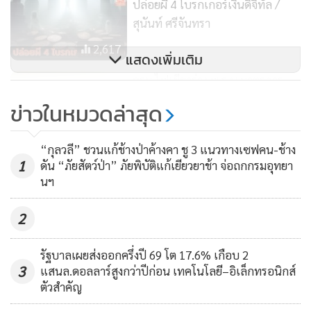
ปล่อยผี 4 โบรกเกอร์เงินดิจิทัล /
สุนันท์ ศรีจันทรา
2,617
แสดงเพิ่มเติม
ครม.ไฟเขียวร่าง พ.ร.บ.มาตรการ
ของฝ่ายบริหารใน ป.ป.ท. ให้ไต่สวน
ข่าวในหมวดล่าสุด
และการปฏิบัติต่างๆ ชัดเจนขึ้น
107
“กุลวลี” ชวนแก้ช้างป่าค้างคา ชู 3 แนวทางเซฟคน-ช้าง
1
ดัน “ภัยสัตว์ป่า” ภัยพิบัติแก้เยียวยาช้า จ่อถกกรมอุทยา
นฯ
2
รัฐบาลเผยส่งออกครึ่งปี 69 โต 17.6% เกือบ 2
3
แสนล.ดอลลาร์สูงกว่าปีก่อน เทคโนโลยี–อิเล็กทรอนิกส์
ตัวสำคัญ