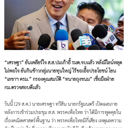
•
Good health & Well-being
•
Green Innovation & SD
•
Management & HR
•
MGR Live
•
Infographic
•
การเมือง
•
ท่องเที่ยว
•
กีฬา
“เศรษฐา” ยันเคลียร์ใจ ส.ส.ปมเก้าอี้ รมต.จบแล้ว หลังมีไลน์หลุด
ไม่พอใจ ยันกินข้าวกลุ่มนายทุนใหญ่ ไร้ขอเอื้อประโยชน์ โยน
•
ต่างประเทศ
“เลขาฯ ครม.” กรองคุณสมบัติ “ทนายถุงขนม” เชื่อมือฝ่าย
•
Special Scoop
กม.ตรวจสอบดีแล้ว
•
เศรษฐกิจ-ธุรกิจ
•
จีน
วันนี้ (29 ส.ค.) นายเศรษฐา ทวีสิน นายกรัฐมนตรี เปิดเผยภาย
•
ชุมชน-คุณภาพชีวิต
หลังการเข้าร่วมประขุม ส.ส. พรรคเพื่อไทย ว่า ได้มีการพูดคุยใน
•
อาชญากรรม
เรื่องคณิตศาสตร์พื้นฐาน ว่า พรรคเพื่อไทยมีกี่เสียง เหตุผลความ
•
Motoring