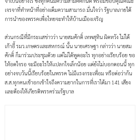
จำเป็นอย่างไร ซึ่งทุกคนมีความสามัคคีกันดี พร้อมขอบคุณคณะ
•
เกม
เจรจาที่ทำหน้าที่อย่างเต็มความสามารถ มั่นใจว่า รัฐบาลภายใต้
•
วิทยาศาสตร์
การนำของพรรคเพื่อไทยจะทำให้บ้านเมืองเจริญ
•
SMEs
•
หุ้น
ส่วนกรณีที่มีกระแสข่าวว่า นายสมศักดิ์ เทพสุทิน ผิดหวัง ไม่ได้
•
อินโดจีน
เก้าอี้ รมว.เกษตรและสหกรณ์ นั้น นายเศรษฐา กล่าวว่า นายสม
•
กองทุนรวม
ศักดิ์ ก็มาร่วมประชุมด้วย แต่ไม่ได้พูดอะไร ทุกอย่างเรียบร้อย ขอ
•
Celeb Online
ให้อดใจรอ จะมีอะไรให้แปลกใจเล็กน้อย แต่ยังไม่บอกตอนนี้ ทุก
อย่างจบวันนี้เรียบร้อยในพรรค ไม่มีแรงกระเพื่อม หรือต่อว่ากัน
•
Factcheck
ส.ส.ทุกคนเข้าอกเข้าใจถึงความยากในการที่เราได้มา 141 เสียง
•
ญี่ปุ่น
และต้องให้เกียรติพรรคร่วมรัฐบาล
•
News1
•
Gotomanager