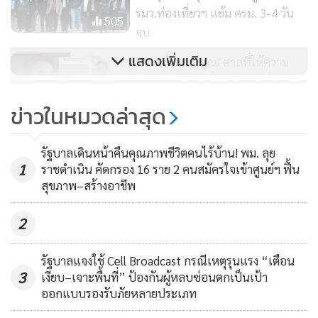
ในช่วงท้าย นายเศรษฐา ยังกล่าวถึงการคุยกับพรรคภูมิใจไทย ว่า
รมว.ท่องเที่ยวฯ แย้ม ครม. 3-4 วัน
505
จบ
ก็ดี ไม่มีปัญหา โดยเฉพาะนโยบายกัญชาเพื่อการแพทย์ ซึ่งก็ตรง
กับนโยบายพรรคเพื่อไทย.
แสดงเพิ่มเติม
ทนายตั้มขอบคุณ! ศาลที่ให้ความ
เป็นธรรมกับเหยื่อ หลังศาลสั่งจำคุก
“ปริญญ์” 2 ปี 8 เดือน
2,351
ข่าวในหมวดล่าสุด
เมืองพัทยาแจงดรามาเข็นเตียงผู้ป่วย
รัฐบาลเดินหน้าคืนคุณภาพชีวิตคนไร้บ้าน! พม. ลุย
ลงเรือ ชี้เหตุสะพานชำรุดหวั่นปล่อย
1
ราชดำเนิน คัดกรอง 16 ราย 2 คนสมัครใจเข้าศูนย์ฯ ฟื้น
รถเข้าอาจรับน้ำหนักไม่ไหว
สุขภาพ–สร้างอาชีพ
619
2
รัฐบาลแจงใช้ Cell Broadcast กรณีเหตุรุนแรง “เตือน
3
เงียบ–เจาะพื้นที่” ป้องกันผู้หลบซ่อนตกเป็นเป้า
ออกแบบรองรับภัยหลายประเภท