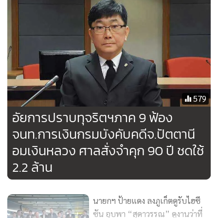
ประชาชนต่างจังหวัดมากขึ้น ศุกร์นี้จะมีภารกิจไปต่างจังหวัด
และหากไม่จำเป็น จะไม่ไปต่างประเทศ จะไปลงพื้นที่ทุกอาทิตย์
ขอให้มั่นใจว่าอะไรที่ทำได้ก็จะทำ
ส่วนประเด็นคุณสมบัติของ นายพิชิต ชื่นบาน ว่าที่ รมต.สำนัก
นายกรัฐมนตรี ที่เคยถูกศาลสั่งจำคุก 6 เดือน กรณีถุงขนม 2 ล้าน
ซึ่งอาจจะกลายเป็นสายล่อฟ้าของรัฐบาลได้นั้น นายเศรษฐา
579
กล่าวว่า เรื่องนี้มอบหมายให้ เลขาธิการคณะรัฐมนตรี ตรวจสอบ
อัยการปราบทุจริตฯภาค 9 ฟ้อง
หากทุกอย่างถูกต้องก็ผ่าน แต่หากผิดก็ว่าไปตามกฎหมาย แต่
มั่นใจว่าฝ่ายกฎหมายพรรคเพื่อไทยเลือก นายพิชิต มา แปลว่า
จนท.การเงินกรมบังคับคดีจ.ปัตตานี
ตรวจสอบดีแล้ว
อมเงินหลวง ศาลสั่งจำคุก 90 ปี ชดใช้
2.2 ล้าน
“ท่านพิชิต เป็นคน ไม่ใช่สายล่อฟ้า ในทางกฎหมายตีความผิดว่า
ไม่ใช่ความผิดลหุโทษ ก็แล้วแต่เลขาธิการ ครม. หากพิจารณาว่า
ไม่ผ่านก็คงตามนั้น” นายเศรษฐา ระบุ
นายกฯ ป้ายแดง ลงภูเก็ตดูรับไฮซี
ซัน อุบพา “สุดาวรรณ” ดูงานว่าที่