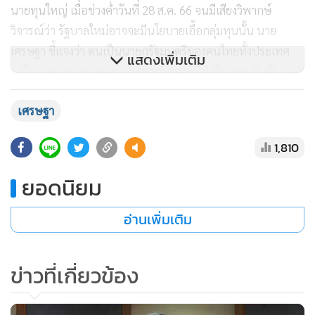
นายทุนใหญ่ เมื่อช่วงค่ำวันที่ 28 ส.ค. 66 จนมีเสียงวิพากษ์
วิจารณ์ว่า รัฐบาลใหม่อาจจะมีนโยบายเอื้อกลุ่มทุนนั้น นาย
เศรษฐา ชี้แจงว่า ตนเป็นนายกรัฐมนตรีของคนไทยทั้งประเทศ
แสดงเพิ่มเติม
แต่ไม่ขอตอบกระแสดรามา เพราะมองว่าไม่เป็นธรรมกับตัวเอง
และกลุ่มคนที่ไปพบ หลายคนในภาพมีความหวังดีกับประเทศ
เศรษฐา
ไม่มีการขอ หรือเรียกร้องอะไรเป็นพิเศษ พูดคุยเรื่องปัญหาบ้าน
เมือง และสิ่งที่อยากให้รัฐบาลทำ ไม่มีอะไรมายืนยันว่ามาขอให้
1,810
เอื้อกับบริษัทของกลุ่มนายทุนเลย ทุกคนหวังดีกับประเทศ และ
ยังให้กำลังใจ เข้าใจขีดจำกัดในการตั้งรัฐบาล
ยอดนิยม
“เมื่อคืนไปเพื่อรับฟังความคิดเห็น ภาคธุรกิจก็ขอให้รัฐบาลขับ
อ่านเพิ่มเติม
เคลื่อนส่วนไหน ยังไม่ถึงเวลาที่จะเปิดเผย รอคราวหน้าชัดเจน
แล้วค่อยบอก” นายเศรษฐา กล่าว
ข่าวที่เกี่ยวข้อง
นายเศรษฐา เปิดเผยด้ยยว่า หลังจากนี้ จะลงพื้นที่พบปะ