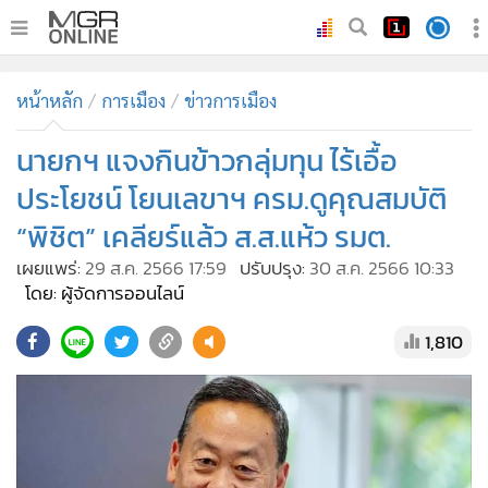
•
หน้าหลัก
หน้าหลัก
การเมือง
ข่าวการเมือง
•
ทันเหตุการณ์
•
นายกฯ แจงกินข้าวกลุ่มทุน ไร้เอื้อ
ภาคใต้
•
ภูมิภาค
ประโยชน์ โยนเลขาฯ ครม.ดูคุณสมบัติ
•
Online Section
“พิชิต” เคลียร์แล้ว ส.ส.แห้ว รมต.
•
บันเทิง
เผยแพร่:
29 ส.ค. 2566 17:59
ปรับปรุง:
30 ส.ค. 2566 10:33
•
ผู้จัดการรายวัน
โดย: ผู้จัดการออนไลน์
•
คอลัมนิสต์
1,810
•
ละคร
•
CbizReview
•
Cyber BIZ
•
ผู้จัดกวน