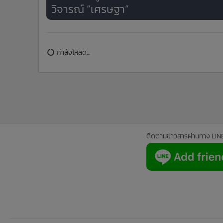
วิจารณ์ “เศรษฐา”
ข่าวในหมวดล่าสุด
มท.รับลูกพีมูฟ เคาะวันประชุมนัดสำคัญ 19 ส.ค.นี้ หลังเ
1
มวลชนปะทะ อส.บาดเจ็บเล็กน้อย รองปลัดฯ แจงปรับ
ความเข้าใจกันได้
“ศุภมาส” ห่วงเทรนด์ดูดไขมันสร้างร่อง 11 สั่ง สคบ.บู
4
การตรวจสอบคลินิกเสริมความงาม ย้ำราคาที่โฆษณาต
เป็นราคาที่จ่ายจริง
ข่า