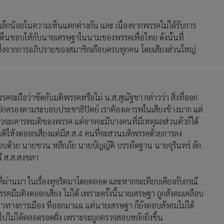
ันเล็กน้อยในความเห็นแตกต่างกัน และ เนื่องจากพรรคไม่ได้รับการ
ะโหวตเห็นชอบให้กับนายเศรษฐาในนามของพรรคเพื่อไทย ดังนั้นที่
 ซึ่งจากการอภิปรายของสมาชิกเกือบครบทุกคน โดยเสียงส่วนใหญ่
คจะถือว่าขัดกับมติพรรคหรือไม่ น.ส.สุณัฐชา กล่าวว่า สิ่งที่ออก
กการปกครองตามระบอบประชาธิปัตย์ เราต้องเคารพในเสียงข้างมาก แต่
นก็ควจะเคารพมติของพรรค แต่อาจจะมีบางคนที่มีเหตุผลส่วนตัวก็ได้
มติให้งดออกเสียงแต่มีส.ส.4 คนที่จะสวนมติพรรคด้วยการลง
ด้วย นายชวน หลีกภัย นายบัญญัติ บรรทัดฐาน นายจุรินทร์ ลัก
ี ส.ส.สงขลา
ที่ผ่านมา ในเรื่องทุจริตมาโดยตลอด และหากจะเทียบเคียงกับกรณี
คมีมติงดออกเสียง ไม่ได้ เพราะครั้งนี้นายเศรษฐา ถูกสังคมเคลือบ
ไหวทางการเมือง ที่ออกมาแฉ แต่นายเศรษฐา ก็ยังตอบสังคมไม่ได้
ไปไม่ได้ตลอดรอดฝั่ง เพราะจะถูกตรวจสอบหลักยิ่งขึ้น