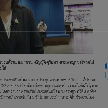
วนตั้งรบ. เผย "ชวน -บัญญัติ-จุรินทร์ -สรรเพชญ" ขอโหวตไม่
่ได้
รรคประชาธิปัตย์ เผยผลการประชุมพรรคประชาธิปัตย์ว่า ที่ประชุม
(22 ส.ค. 66 ) โดยมีการติดตามดูการแถลงข่าวร่วมกันจัดตั้งรัฐบาล
ม โดยทราบว่าพรรคเพื่อไทยจะเสนอชื่อนายเศรษฐา ทวีสิน คาดิเด
จะมีการอภิปรายกันกัน 5 ชั่วโมงและจะมีการลงมติในช่วงบ่ายโมง