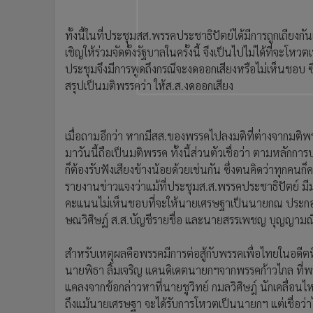
•
อินโดจีน
•
กองทุนรวม
ทั้งนี้ในที่ประชุมสส.พรรคประชาธิปัตย์ได้มีการถูกเถียงก
•
Celeb Online
เชิญให้ร่วมจัดตั้งรัฐบาลในครั้งนี้ จึงเป็นไปไม่ได้ที่จ
•
Factcheck
ประชุมจึงมีการพูดถึงกรณีจะงดออกเสียงหรือไม่เห็นชอบ
สรุปเป็นมติพรรคว่า ให้ส.ส.งดออกเสียง
•
ญี่ปุ่น
•
News1
•
Gotomanager
เมื่อถามอีกว่า หากมีสส.ของพรรคไปลงมติที่ต่างจากมติพรร
มาวันนี้ถือเป็นมติพรรค ทั้งนี้ส่วนตัวเชื่อว่า ตามหลั
ก็ต้องรับฟังเสียงข้างน้อยด้วยเช่นกัน ซึ่งตนคิดว่าทุกค
รายงานข่าวแจงว่าแม้ที่ประชุมส.ส.พรรคประชาธิปัตย์ มี
คะแนนไม่เห็นชอบที่จะให้นายเศรษฐาเป็นนายกณ ประกอบ
ษณวิศิษฏ์ ส.ส.บัญชีรายชื่อ และนายสรรเพชญ บุญญามณ
สำหรับเหตุผลคือพรรคมีการต่อสู้กับพรรคเพื่อไทยในอดีต
นายพิธา ลิ้มเจริญ แคนดิเดตนายกฯจากพรรคก้าวไกล ที่พรร
แคลงจากข้อกล่าวหาที่นายชูวิทย์ กมลวิศิษฎ์ นักเคลื่อน
ถึงแม้นายเศรษฐา จะได้รับการโหวตเป็นนายกฯ แต่เชื่อว่า