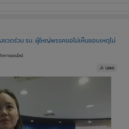
ี่ใช้
ชวดร่วม รบ. ผู้ใหญ่พรรคขอไม่เห็นชอบเหตุไม่
ine
ู้จัดการออนไลน์
้นสูง
1,860