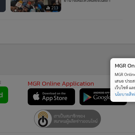
อำนาจเต็มโหวตเสียงในสภา
213
หตุ
2
MGR Onli
รัฐบาลโต้ “ไอซ์” ปมงบน้ำบาดาล ตัวเลขสะท้อนจำนวน
3
สส.และเขตพื้นที่ ชี้ พื้นที่พรรคส้มเฉลี่ยต่อแห่งสูงสุด
MGR Online 
เสนอ ประสบก
รณา
เว็บไซต์ แ
้อง
นโยบายสิทธ
วอื่นในหมวด