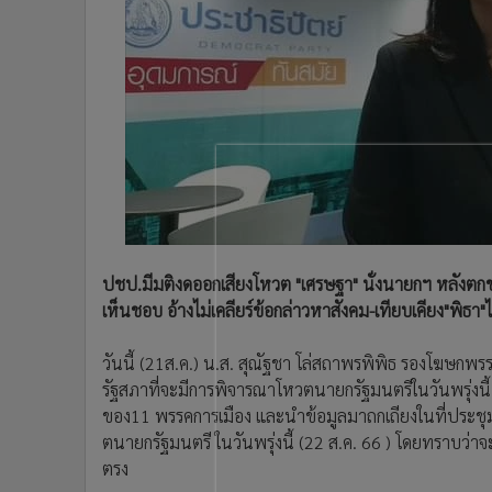
•
Management & HR
•
MGR Live
•
Infographic
•
การเมือง
•
ท่องเที่ยว
•
กีฬา
•
ต่างประเทศ
•
Special Scoop
•
เศรษฐกิจ-ธุรกิจ
•
จีน
ปชป.มีมติงดออกเสียงโหวต "เศรษฐา" นั่งนายกฯ หลังตกขบ
•
ชุมชน-คุณภาพชีวิต
เห็นชอบ อ้างไม่เคลียร์ข้อกล่าวหาสังคม-เทียบเคียง"พิธา"ไม
•
อาชญากรรม
•
Motoring
วันนี้ (21ส.ค.) น.ส. สุณัฐชา โล่สถาพรพิพิธ รองโฆษกพ
รัฐสภาที่จะมีการพิจารณาโหวตนายกรัฐมนตรีในวันพรุ่งนี้ 
•
เกม
ของ11 พรรคการเมือง และนำข้อมูลมาถกเถียงในที่ประชุ
•
วิทยาศาสตร์
ตนายกรัฐมนตรี ในวันพรุ่งนี้ (22 ส.ค. 66 ) โดยทราบว่า
•
SMEs
ตรง
•
หุ้น