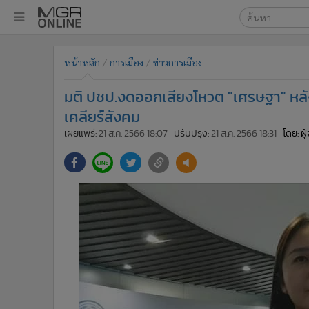
เลือกเครื่องมือท
•
หน้าหลัก
หน้าหลัก
การเมือง
ข่าวการเมือง
ค้นหา
•
ทันเหตุการณ์
Google
•
ภาคใต้
มติ ปชป.งดออกเสียงโหวต "เศรษฐา" หลัง
•
ภูมิภาค
MGR Onl
เคลียร์สังคม
•
Online Section
เผยแพร่:
21 ส.ค. 2566 18:07
ปรับปรุง:
21 ส.ค. 2566 18:31
โดย: ผ
ค้นหาขั
•
บันเทิง
•
ผู้จัดการรายวัน
•
คอลัมนิสต์
•
ละคร
•
CbizReview
•
Cyber BIZ
•
ผู้จัดกวน
•
Good health & Well-being
•
Green Innovation & SD