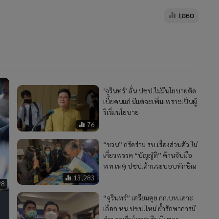
1,860
‘จุรินทร์’ ลั่น ปชป.ไม่มีนโยบายตัด
เบี้ยคนแก่ มีแต่จะเพิ่มเพราะเป็นผู้
ริเริ่มนโยบาย
76
“ชวน” กรีดร่วม รบ.เรื่องส่วนตัว ไม่
เกี่ยวพรรค “บัญญัติ” ค้านจับมือ
พท.เหตุ ปชป.ต้านระบอบทักษิณ
13,283
28
“จุรินทร์” เตรียมคุย กก.บห.เคาะ
เลือก หน.ปชป.ใหม่ ย้ำรักษาการมี