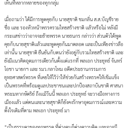
เห็นที่หลากหลายของทุกกลุ่ม
เมื่อถามว่า ได้มีการพูดคุยกับ นายสุชาติ ชมกลิ่น ส.ส.บัญชีราย
ชื่อ และ รองหัวหน้าพรรครวมไทยสร้างชาติ แล้วหรือไม่ หลังมี
กระแสข่าวว่าอาจจะย้ายพรรค นายธนกร กล่าวว่า ส่วนตัวได้พูด
คุยกับนายสุชาติแล้วและพูดคุยกันมาตลอด และเป็นเพียงข่าวลือ
เท่านั้น นายสุชาติ ยืนยันกับตนว่ายังอยู่กับรวมไทยสร้างชาติ และ
ยังมีแนวคิดอุดมการเดียวกันตั้งแต่แรกที่ พลเอก ประยุทธ์ จันทร์
โอชา นายกฯ และ รมว.กลาโหม อดีตประธานกรรมการ
ยุทธศาสตร์พรรค ที่เคยให้ไว้ว่าให้ช่วยกันสร้างพรรคให้เข้มแข็ง
เป็นพรรคที่พร้อมดูแลประชาชนและปกป้องสถาบันชาติ ศาสนา
พระมหากษัตริย์ ถึงแม้วันนี้ พลเอก ประยุทธ์ จะวางมือทางการ
เมืองแล้ว แต่ตนและนายสุชาติก็ยังคงรักษาอุดมการณ์และความ
ตั้งใจเดิมที่ตาม พลเอก ประยุทธ์ มา
“เป็นธรรมดาของทุกพรรค ที่ต่างคนก็ต่างความคิด และอาจมี