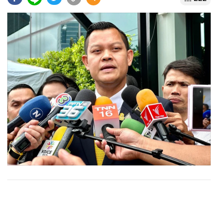
•
Good health & Well-being
•
Green Innovation & SD
•
Management & HR
•
MGR Live
•
Infographic
•
การเมือง
•
ท่องเที่ยว
•
กีฬา
•
ต่างประเทศ
•
Special Scoop
•
เศรษฐกิจ-ธุรกิจ
•
จีน
•
ชุมชน-คุณภาพชีวิต
•
อาชญากรรม
•
Motoring