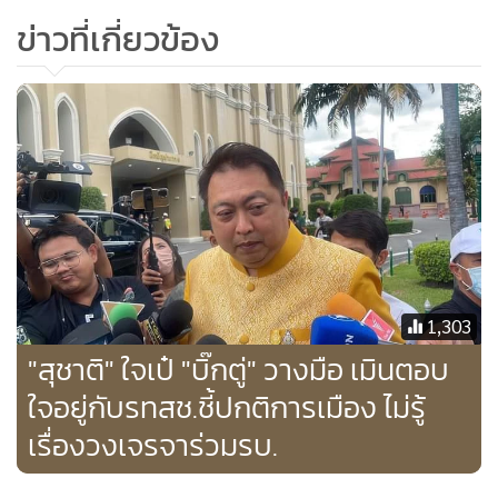
ข่าวที่เกี่ยวข้อง
1,303
"สุชาติ" ใจเป๋ "บิ๊กตู่" วางมือ เมินตอบ
ใจอยู่กับรทสช.ชี้ปกติการเมือง ไม่รู้
เรื่องวงเจรจาร่วมรบ.