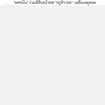
"ยศชนัน" ร่วมพิธีรดน้ำศพ "ครูทิวาพร" เหยื่อเหตุสลด
3
รร.เทพศิรินทร์ นนทบุรี พร้อมให้กำลังใจครอบครัวผู้เสีย
ชีวิต
นายกฯ สั่งเข้ม ไม่ใช่ จนท.พกปืนออกนอกบ้านโทษหนัก
4
ปืนถูกขโมยไปก่อเหตุเจ้าของผิดร่วม ปัดข้อเสนอให้ครู
พกปืน
ข่าวอื่นในหมวด