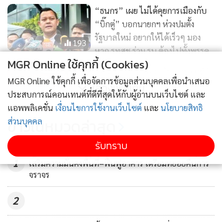
“ธนกร” เผย ไม่ได้คุยการเมืองกับ
“บิ๊กตู่” บอกนายกฯ ห่วงปมตั้ง
รัฐบาลใหม่ อยากให้ได้เร็วๆ มอง
193
หาก รทสช.ร่วม รบ.ต้องไปทั้งพรรค
MGR Online ใช้คุกกี้ (Cookies)
“ทนายเดชา” ฟ้องกลับ “ ส.ว.เสรี”
MGR Online ใช้คุกกี้ เพื่อจัดการข้อมูลส่วนบุคคลเพื่อนำเสนอ
หลังโดนฟ้องหมิ่นประมาท ยันไม่ได้
แสดงเพิ่มเติม
ประสบการณ์คอนเทนต์ที่ดีที่สุดให้กับผู้อ่านบนเว็บไซต์ และ
เอ่ยชื่อใคร ไล่ไปดูแลตลาดดีกว่า
4,673
แอพพลิเคชั่น
เงื่อนไขการใช้งานเว็บไซต์
และ
นโยบายสิทธิ
อย่ามาเที่ยวฟ้อง ปชช.
ข่าวในหมวดล่าสุด
ส่วนบุคคล
“นริศ” เชื่อมั่น 12 ก.ค.ปชป.เคาะวัน
รับทราบ
เลือกหัวหน้า องค์ประชุมไม่ล่มซ้ำ
รัฐบาลเร่งแก้ดินทรุดรถไฟฟ้าสายสีม่วง วงเวียนใหญ่
รอย
1
เสริมความมั่นคงพื้นที่–ฟื้นฟูอาคาร เตรียมทยอยคืนการ
81
จราจร
2