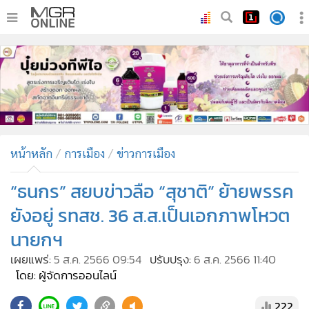
•
หน้าหลัก
•
ทันเหตุการณ์
•
ภาคใต้
•
ภูมิภาค
•
Online Section
หน้าหลัก
การเมือง
ข่าวการเมือง
•
บันเทิง
•
ผู้จัดการรายวัน
“ธนกร” สยบข่าวลือ “สุชาติ” ย้ายพรรค
•
คอลัมนิสต์
ยังอยู่ รทสช. 36 ส.ส.เป็นเอกภาพโหวต
•
ละคร
นายกฯ
•
CbizReview
เผยแพร่:
5 ส.ค. 2566 09:54
ปรับปรุง:
6 ส.ค. 2566 11:40
•
Cyber BIZ
โดย: ผู้จัดการออนไลน์
•
ผู้จัดกวน
222