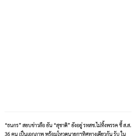
•
เกม
•
วิทยาศาสตร์
•
SMEs
•
หุ้น
•
อินโดจีน
•
กองทุนรวม
•
Celeb Online
•
Factcheck
•
ญี่ปุ่น
•
News1
•
Gotomanager
“ธนกร” สยบข่าวลือ ยัน “สุชาติ” ยังอยู่ รทสช.ไม่ทิ้งพรรค ชี้ ส.ส.
36 คน เป็นเอกภาพ พร้อมโหวตนายกฯทิศทางเดียวกัน รับ ใน