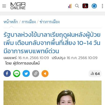
•
หน้าหลัก
หน้าหลัก
การเมือง
ข่าวการเมือง
•
ทันเหตุการณ์
•
รัฐบาลห่วงไข้มาลาเรียฤดูฝนหลังผู้ป่วย
ภาคใต้
•
ภูมิภาค
เพิ่ม เตือนกลับจากพื้นที่เสี่ยง 10-14 วัน
•
Online Section
มีอาการพบแพทย์ด่วน
•
บันเทิง
เผยแพร่:
16 ก.ค. 2566 10:09
ปรับปรุง:
16 ก.ค. 2566 10:09
•
ผู้จัดการรายวัน
โดย: ผู้จัดการออนไลน์
•
คอลัมนิสต์
64
•
ละคร
•
CbizReview
•
Cyber BIZ
•
ผู้จัดกวน