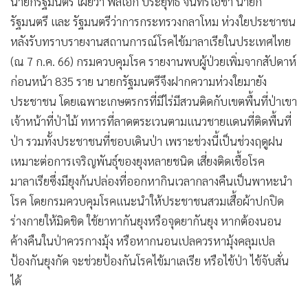
นายกรัฐมนตรี เผยว่า พลเอก ประยุทธ์ จันทร์โอชา นายก
•
เกม
รัฐมนตรี และ รัฐมนตรีว่าการกระทรวงกลาโหม ห่วงใยประชาชน
•
วิทยาศาสตร์
หลังรับทราบรายงานสถานการณ์โรคไข้มาลาเรียในประเทศไทย
•
SMEs
(ณ 7 ก.ค. 66) กรมควบคุมโรค รายงานพบผู้ป่วยเพิ่มจากสัปดาห์
•
หุ้น
ก่อนหน้า 835 ราย นายกรัฐมนตรีจึงฝากความห่วงใยมายัง
•
อินโดจีน
ประชาชน โดยเฉพาะเกษตรกรที่มีไร่มีสวนติดกับเขตพื้นที่ป่าเขา
•
กองทุนรวม
เจ้าหน้าที่ป่าไม้ ทหารที่ลาดตระเวนตามแนวชายแดนที่ติดพื้นที่
•
Celeb Online
ป่า รวมทั้งประชาชนที่ชอบเดินป่า เพราะช่วงนี้เป็นช่วงฤดูฝน
เหมาะต่อการเจริญพันธุ์ของยุงหลายชนิด เสี่ยงติดเชื้อโรค
•
Factcheck
มาลาเรียซึ่งมียุงก้นปล่องที่ออกหากินเวลากลางคืนเป็นพาหะนำ
•
ญี่ปุ่น
โรค โดยกรมควบคุมโรคแนะนำให้ประชาชนสวมเสื้อผ้าปกปิด
•
News1
ร่างกายให้มิดชิด ใช้ยาทากันยุงหรือจุดยากันยุง หากต้องนอน
•
Gotomanager
ค้างคืนในป่าควรกางมุ้ง หรือหากนอนเปลควรหามุ้งคลุมเปล
ป้องกันยุงกัด จะช่วยป้องกันโรคไข้มาเลเรีย หรือไข้ป่า ไข้จับสั่น
ได้