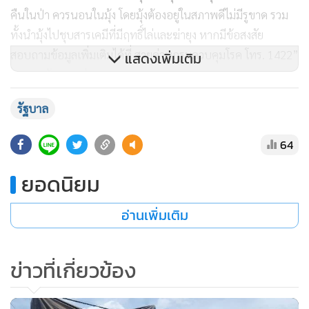
แสดงเพิ่มเติม
รัฐบาล
64
ยอดนิยม
“กรมควบคุมโรคแนะนำให้ผู้ที่เดินทางกลับมาจากพื้นที่เสี่ยงโรค
อ่านเพิ่มเติม
ไข้มาลาเรีย 10-14 วัน แล้วมีไข้ หนาวสั่น ปวดศีรษะ ปวดเมื่อย
ร่างกาย คลื่นไส้และเบื่ออาหาร ควรไปพบแพทย์โดยเร็วที่โรง
ข่าวที่เกี่ยวข้อง
พยาบาล ซึ่งมีขั้นตอน คือ การเจาะเลือดหาเชื้อ หากพบเชื้อจะได้
รับยา และกินยาให้ครบตามแพทย์สั่ง มาตรวจเลือดซ้ำตามแพทย์
นัด และเน้นย้ำให้เจ้าหน้าที่เร่งดำเนินการควบคุมยุงพาหะ ใน