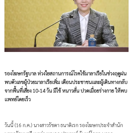
•
Good health & Well-being
•
Green Innovation & SD
•
Management & HR
•
MGR Live
•
Infographic
•
การเมือง
•
ท่องเที่ยว
•
กีฬา
รองโฆษกรัฐบาล ห่วงใยสถานการณ์โรคไข้มาลาเรียในช่วงฤดูฝน
•
ต่างประเทศ
พบตัวเลขผู้ป่วยมาลาเรียเพิ่ม เตือนประชาชนและผู้เดินทางกลับ
•
Special Scoop
จากพื้นที่เสี่ยง 10-14 วัน มีไข้ หนาวสั่น ปวดเมื่อยร่างกาย ให้พบ
•
เศรษฐกิจ-ธุรกิจ
แพทย์โดยเร็ว
•
จีน
•
ชุมชน-คุณภาพชีวิต
•
อาชญากรรม
วันนี้ (16 ก.ค.) นางสาวรัชดา ธนาดิเรก รองโฆษกประจำสำนัก
•
Motoring