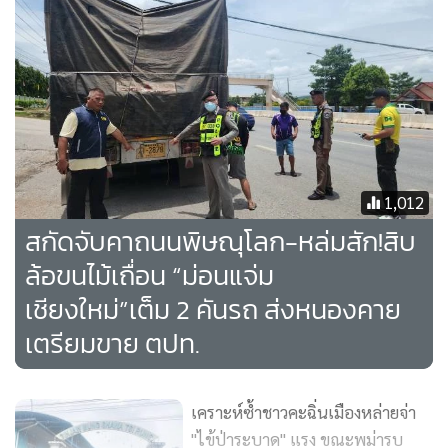
พื้นที่ให้คลอบคลุมทุกหลังคาเรือน เร่งค้นหาผู้ป่วยเพิ่มเติมใน
พื้นที่ ดำเนินการตามมาตรการ 1-3-7 และเฝ้าระวังการกลับมา
แพร่เชื้อใหม่ในพื้นที่ และสำหรับประชาชนเมื่อต้องเข้าป่า หรือ
ไปในพื้นที่เสี่ยงควรป้องกันตนเอง ด้วยการสวมใส่เสื้อผ้าปกคลุม
แขนขาให้มิดชิด ใช้ยาทากันยุงหรือจุดยากันยุง เมื่อต้องนอนค้าง
คืนในป่า ควรนอนในมุ้ง โดยมุ้งต้องอยู่ในสภาพดีไม่มีรูขาด รวม
ทั้งนำมุ้งไปชุบสารเคมีที่มีฤทธิ์ไล่และฆ่ายุง หากมีข้อสงสัย
1,012
สอบถามข้อมูลเพิ่มเติมได้ที่ สายด่วนกรมควบคุมโรค โทร. 1422”
สกัดจับคาถนนพิษณุโลก-หล่มสัก!สิบ
นางสาวรัชดา กล่าว
ล้อขนไม้เถื่อน “ม่อนแจ่ม
เชียงใหม่”เต็ม 2 คันรถ ส่งหนองคาย
เตรียมขาย ตปท.
เคราะห์ซ้ำชาวคะฉิ่นเมืองหล่ายจ่า
"ไข้ป่าระบาด" แรง ขณะพม่ารบ