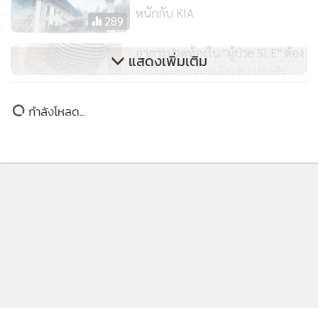
หนักกับ KIA
289
อาการปวดท้องใน "ผู้ป่วย SLE" ต้อง
แสดงเพิ่มเติม
ระวัง อาจเกิดการอักเสบ ห่วงทำ
ลำไส้เน่า-ดับ
2,419
กำลังโหลด...
โฆษกรัฐบาลประชาสัมพันธ์ หลัก
ปฏิบัติเพื่อป้องกันตนเองจากโรค
ฝีดาษวานร แนะเลี่ยงพฤติกรรมเสี่ยง
53