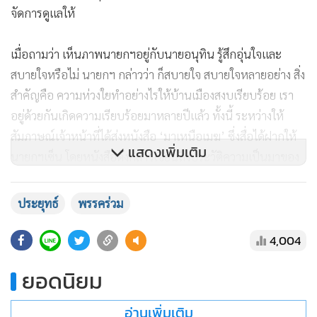
จัดการดูแลให้
เมื่อถามว่า เห็นภาพนายกฯอยู่กับนายอนุทิน รู้สึกอุ่นใจและ
สบายใจหรือไม่ นายกฯ กล่าวว่า ก็สบายใจ สบายใจหลายอย่าง สิ่ง
สำคัญคือ ความห่วงใยทำอย่างไรให้บ้านเมืองสงบเรียบร้อย เรา
อยู่ด้วยกันเกิดความเรียบร้อยมาหลายปีแล้ว ทั้งนี้ ระหว่างให้
สัมภาษณ์เจ้าหน้าที่ได้ส่งหนังสือ ‘มาเหนือเมฆ’ ซึ่งสื่อได้ฝากให้
แสดงเพิ่มเติม
นายกฯเซ็น โดยหนังสือดังกล่าวเขียนถึงประวัติความเป็นมาของ
พล.อ.ประยุทธ์
ประยุทธ์
พรรคร่วม
เมื่อถามว่า รู้สึกแฮปปี้หรือไม่ ครม.ร่วมอวยพรวันเกิด
พล.อ.ประยุทธ์ กล่าวว่า ทำไมล่ะ ตนมีความสุขทุกวันในการ
4,004
ทำงานของ ครม. ตนไม่ได้มีปัญหาอะไรกับ ครม.เลย ทุก
ยอดนิยม
พรรคการเมืองก็เป็นพรรคร่วมรัฐบาลมาโดยตลอด และเราไม่รัก
กันคงทำอะไรไม่สำเร็จหรอก 4-5 ปีที่ผ่านมาเยอะแยะ ก็ร่วมมือ
อ่านเพิ่มเติม