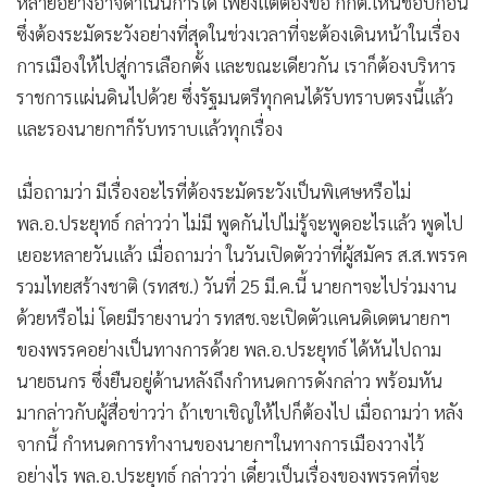
หลายอย่างอาจดำเนินการได้ เพียงแต่ต้องขอ กกต.เห็นชอบก่อน
ซึ่งต้องระมัดระวังอย่างที่สุดในช่วงเวลาที่จะต้องเดินหน้าในเรื่อง
การเมืองให้ไปสู่การเลือกตั้ง และขณะเดียวกัน เราก็ต้องบริหาร
ราชการแผ่นดินไปด้วย ซึ่งรัฐมนตรีทุกคนได้รับทราบตรงนี้แล้ว
และรองนายกฯก็รับทราบแล้วทุกเรื่อง
เมื่อถามว่า มีเรื่องอะไรที่ต้องระมัดระวังเป็นพิเศษหรือไม่
พล.อ.ประยุทธ์ กล่าวว่า ไม่มี พูดกันไปไม่รู้จะพูดอะไรแล้ว พูดไป
เยอะหลายวันแล้ว เมื่อถามว่า ในวันเปิดตัวว่าที่ผู้สมัคร ส.ส.พรรค
รวมไทยสร้างชาติ (รทสช.) วันที่ 25 มี.ค.นี้ นายกฯจะไปร่วมงาน
ด้วยหรือไม่ โดยมีรายงานว่า รทสช.จะเปิดตัวแคนดิเดตนายกฯ
ของพรรคอย่างเป็นทางการด้วย พล.อ.ประยุทธ์ ได้หันไปถาม
นายธนกร ซึ่งยืนอยู่ด้านหลังถึงกำหนดการดังกล่าว พร้อมหัน
มากล่าวกับผู้สื่อข่าวว่า ถ้าเขาเชิญให้ไปก็ต้องไป เมื่อถามว่า หลัง
จากนี้ กำหนดการทำงานของนายกฯในทางการเมืองวางไว้
อย่างไร พล.อ.ประยุทธ์ กล่าวว่า เดี๋ยวเป็นเรื่องของพรรคที่จะ