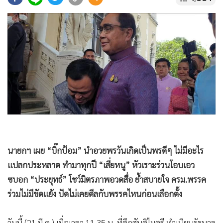
•
Good health & Well-being
•
Green Innovation & SD
•
Management & HR
•
MGR Live
•
Infographic
•
การเมือง
•
ท่องเที่ยว
•
กีฬา
•
ต่างประเทศ
•
Special Scoop
นายกฯ เผย “บิ๊กป้อม” นำอวยพรวันเกิดเป็นพรดีๆ ไม่มีอะไร
•
เศรษฐกิจ-ธุรกิจ
แปลกประหลาด ทำมาทุกปี “เสี่ยหนู” หัวเราะร่วนโอบเอว
•
จีน
ซบอก “ประยุทธ์” โชว์มิตรภาพอวดสื่อ ย้ำสบายใจ ครม.พรรค
•
ชุมชน-คุณภาพชีวิต
ร่วมไม่มีขัดแย้ง ปัดไม่เคยดีลกับพรรคไหนก่อนเลือกตั้ง
•
อาชญากรรม
•
Motoring
วันนี้ (21 มี.ค.) เมื่อเวลา 11.35 น. ที่ตึกสันติไมตรี ทำเนียบรัฐบาล