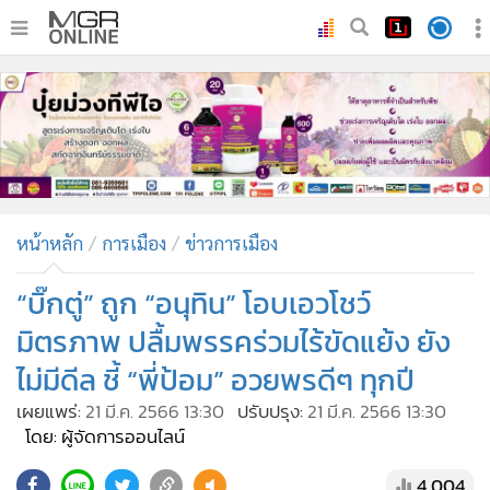
•
หน้าหลัก
•
ทันเหตุการณ์
•
ภาคใต้
•
ภูมิภาค
•
Online Section
หน้าหลัก
การเมือง
ข่าวการเมือง
•
บันเทิง
•
ผู้จัดการรายวัน
“บิ๊กตู่” ถูก “อนุทิน” โอบเอวโชว์
•
คอลัมนิสต์
มิตรภาพ ปลื้มพรรคร่วมไร้ขัดแย้ง ยัง
•
ละคร
ไม่มีดีล ชี้ “พี่ป้อม” อวยพรดีๆ ทุกปี
•
CbizReview
เผยแพร่:
21 มี.ค. 2566 13:30
ปรับปรุง:
21 มี.ค. 2566 13:30
•
Cyber BIZ
โดย: ผู้จัดการออนไลน์
•
ผู้จัดกวน
4,004