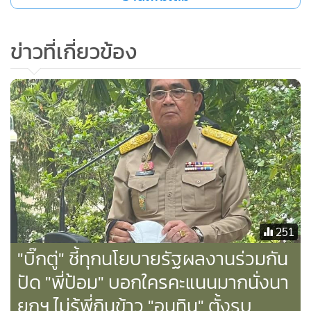
กัน รักกัน ไม่ได้ขัดแย้งกัน เมื่อถามว่า จากนี้ไปพรรคร่วมรัฐบาล
จะรักกลมเกลียวกันแบบนี้หรือไม่ นายกฯ ไม่ตอบคำถาม เพียง
ข่าวที่เกี่ยวข้อง
ส่ายหัวเล็กน้อย เมื่อถามว่า กับนายอนุทิน มิตรภาพเป็นอย่างไร
บ้างในตอนนี้ พล.อ.ประยุทธ์ หันมายิ้ม ขณะที่นายอนุทินหัวเราะ
พร้อมกับโผลเข้าโอบเอว ซบที่หน้าอกนายกฯ ขณะที่นายกฯยิ้ม
พร้อมกับกล่าวว่า ไม่มีอะไรอยู่แล้ว เมื่อถามว่า นายอนุทิน ปิดดีล
กับพรรคพลังประชารัฐไปแล้ว และวันนี้ปิดดีลกับนายกฯหรือยัง
พล.อ.ประยุทธ์ กล่าวว่า “ผมไม่ไปดีลอะไรกับใครทั้งนั้น ยังเลือก
ตั้งไม่เสร็จเลย”
จากนั้นผู้สื่อข่าวได้ขอให้นายอนุทินกอดนายกฯแบบเมื่อสักครู่
อีกครั้ง เพื่อเป็นการยืนยันมิตรภาพ นายกฯกล่าวว่า “ปกติผมไม่
251
ค่อยให้ใครกอด” และยิ้มอย่างอารมณ์ดี ก่อนเดินขึ้นบันไดตึก
"บิ๊กตู่" ชี้ทุกนโยบายรัฐผลงานร่วมกัน
ไทยคู่ฟ้า และกล่าวอีกว่า กอดไปแล้ว กอดแล้วๆ ขณะที่ นาย
ปัด "พี่ป้อม" บอกใครคะแนนมากนั่งนา
อนุทิน ยืนหัวเราะอยู่ใกล้ๆ โดยก่อนจะเข้าไปในตึกไทยคู่ฟ้า ทั้ง 2
ยกฯ ไม่รู้พี่กินข้าว "อนุทิน" ตั้งรบ.
คนได้หยุด และทั้ง 2 คนต่างคนต่างเอามือโอบเอวด้านหลัง และ