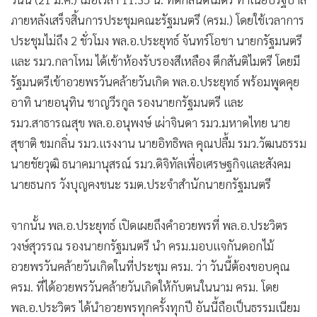
•
เกม
ภายหลังเสร็จสิ้นการประชุมคณะรัฐมนตรี (ครม.) โดยใช้เวลาการ
•
วิทยาศาสตร์
ประชุมไม่ถึง 2 ชั่วโมง พล.อ.ประยุทธ์ จันทร์โอชา นายกรัฐมนตรี
•
SMEs
และ รมว.กลาโหม ได้เข้าห้องรับรองสีเหลือง ตึกสันติไมตรี โดยมี
•
หุ้น
รัฐมนตรีเข้าอวยพรวันคล้ายวันเกิด พล.อ.ประยุทธ์ พร้อมพูดคุย
•
อินโดจีน
อาทิ นายอนุทิน ชาญวีรกูล รองนายกรัฐมนตรี และ
•
กองทุนรวม
รมว.สาธารณสุข พล.อ.อนุพงษ์ เผ่าจินดา รมว.มหาดไทย นาย
สุชาติ ชมกลิ่น รมว.แรงงาน นายอิทธิพล คุณปลื้ม รมว.วัฒนธรรม
•
Celeb Online
นายชัยวุฒิ ธนาคมานุสรณ์ รมว.ดิจิทัลเพื่อเศรษฐกิจและสังคม
•
Factcheck
นายธนกร วังบุญคงชนะ รมต.ประจำสำนักนายกรัฐมนตรี
•
ญี่ปุ่น
•
News1
จากนั้น พล.อ.ประยุทธ์ เปิดเผยถึงคำอวยพรที่ พล.อ.ประวิตร
•
Gotomanager
วงษ์สุวรรณ รองนายกรัฐมนตรี นำ ครม.มอบแจกันดอกไม้
อวยพรวันคล้ายวันเกิดในที่ประชุม ครม. ว่า วันนี้ต้องขอบคุณ
ครม. ที่ได้อวยพรวันคล้ายวันเกิดให้กับตนในนาม ครม. โดย
พล.อ.ประวิตร ได้นำอวยพรทุกครั้งทุกปี อันนี้ถือเป็นธรรมเนียม