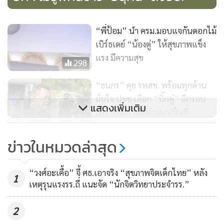
นายกฯกล่าวว่า ก็กอดกันแบบนี้ทุกคน เพราะที่นี่คือประเทศไทย
ของเรา อย่างไรก็ต้องช่วยกัน เมื่อถามว่าจะจับมือกันถึงรัฐบาล
“พี่ป้อม” นำ ครม.มอบแจกันดอกไม้
หน้าเลยหรือไม่ พล.อ.ประยุทธ์ กล่าวว่า อย่าถามไปไกลขนาดนั้น
เบิร์ธเดย์ “น้องตู่” ให้สุขภาพแข็ง
แรง มีความสุข
298
“ธนกร” คุย รทสช. พร้อมทุกด้าน
มั่นใจ ปชช.เลือก “บิ๊กตู่” อีกรอบ
แสดงเพิ่มเติม
เพราะผลงานที่ผ่านมาเป็นที่
85
ประจักษ์
ข่าวในหมวดล่าสุด
ภท.แพ็ก พปชร. บวกพรรค “ลุงตู่”
= รัฐบาล!?
“วงศ์อะเคื้อ” จี้ ศธ.เอาจริง “สุขภาพจิตเด็กไทย” หลัง
1
5,505
เหตุรุนแรงรร.ถี่ แนะจัด “นักจิตวิทยาประจำรร.”
2