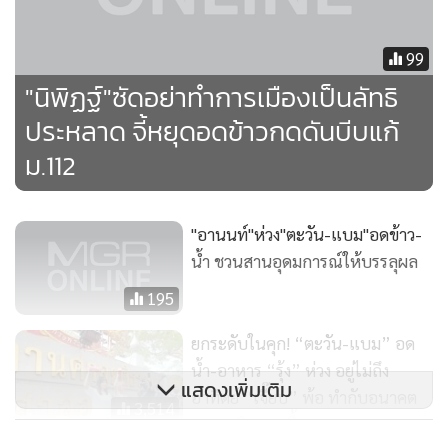
ว่า
99
“อย่าทำการเมืองให้เป็นลัทธิประหลาด และสถาปนาตัวเองเป็น
"นิพิฏฐ์"ซัดอย่าทำการเมืองเป็นลัทธิ
ศาสดา
ประหลาด จี้หยุดอดข้าวกดดันบีบแก้
- ผมติดตามข่าวจำเลยหญิง 2 คน ในคดีอาญา ม.112 ขอถอน
ม.112
ประกันตัวเอง เข้าเรือนจำ และประท้วงอดข้าว-อดน้ำ เรียกร้อง 3
ข้อ รวมทั้งให้ยกเลิก ม.112, 116
"อานนท์"ห่วง"ตะวัน-แบม"อดข้าว-
น้ำ ชวนสานอุดมการณ์ให้บรรลุผล
- ผมเขียนไปครั้งหนึ่งแล้ว ว่า ความผิดตาม ม.112 ไม่ใช่ความผิด
ทางการเมือง
195
ยกระดับในคุก! “ตะวัน-แบม” อด
น้ำ-อาหาร “รุ้ง” ห่วง อยู่ไม่ถึง
แสดงเพิ่มเติม
อาทิตย์ “เจี๊ยบ” พ้อ ทำกับอนาคต
3,514
ของชาติขนาดนี้?