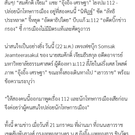
สั้นๆ! “สมศักดิ์ เจียม” แซะ “อุ๊งอิ๊ง-เศรษฐา” โยงปม 112 -
ปล่อยนักโทษการเมือง อยู่ที่สองคนนี้ “นิพิฏฐ์” ซัด “ลัทธิ
ประหลาด” จี้หยุด “อัตตาธิปไตย” บีบแก้ ม.112 “อดีตบิ๊กข่าว
กรอง” ชี้ การเมืองไม่มีมิตรแท้และศัตรูถาวร
น่าสนใจเป็นอย่างยิ่ง วันนี้ (22 ม.ค.) เพจเฟซบุ๊ก Somsak
Jeamteerasakul ของ นายสมศักดิ์ เจียมธีรสกุล อดีตอาจารย์
มหาวิทยาลัยธรรมศาสตร์ ผู้ต้องหา ม.112 ลี้ภัยในฝรั่งเศส โพสต์
ภาพ “อุ๊งอิ๊ง-เศรษฐา” ขณะทั้งสองเดินทางไป “เยาวราช” พร้อม
ข้อความระบุว่า
“ให้สองคนนี้ออกมาพูดเรื่อง 112 และนักโทษการเมืองเสียก่อน
จึงค่อยว่าผู้คนสนใจปล่อยนักโทษการเมือง”
ทั้งนี้ ตามข่าว เมื่อวันที่ 21 มกราคม ที่ผ่านมา ที่ถนนเยาวราช
เขตสัมพันธวงศ์ กรุงเทพมหานคร น.ส.อุ๊งอิ๊ง-แพทองธาร ชินวัตร