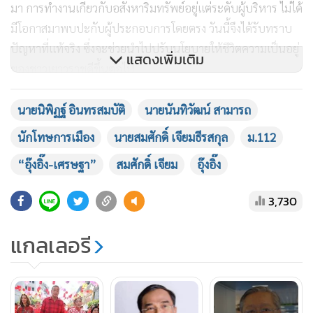
มา การทำงานเกี่ยวกับอสังหาริมทรัพย์อยู่แต่ระดับผู้บริหาร ไม่ได้
มีโอกาสมาพบปะกับผู้ประกอบการโดยตรง วันนี้จึงได้รับทราบ
ปัญหาที่แท้จริง ซึ่งจะช่วยนำไปปรับนโยบายให้ชีวิตความเป็นอยู่
แสดงเพิ่มเติม
ของชาวเยาวราชดีขึ้นต่อไป
เมื่อผู้สื่อข่าวถามถึงความพร้อมในการรับตำแหน่งแคนดิเดตนา
นายนิพิฏฐ์ อินทรสมบัติ
นายนันทิวัฒน์ สามารถ
ยกรัฐมนตรีของพรรคเพื่อไทย เศรษฐา กล่าวว่า ขณะนี้ตนสมัคร
นักโทษการเมือง
นายสมศักดิ์ เจียมธีรสกุล
ม.112
เป็นสมาชิกพรรคเรียบร้อย และมาช่วยด้านเศรษฐกิจ จะช่วยดู
“อุ๊งอิ๊ง-เศรษฐา”
สมศักดิ์ เจียม
อุ๊งอิ๊ง
เรื่องการลดความเหลื่อมล้ำที่มีอยู่กับคนไทยเท่านั้น
3,730
อย่างไรก็ตาม การลงพื้นที่ถนนเยาวราชครั้งนี้ ถือเป็นครั้งแรกที่
เศรษฐาปรากฏตัวทำกิจกรรมทางเมืองร่วมกับพรรคเพื่อไทย
แกลเลอรี
อย่างเป็นทางการ พร้อมกับ แพทองธาร หลังมีกระแสข่าวว่าจะ
เป็นหนึ่งในแคนดิเดตนายกฯ ของพรรคเพื่อไทย