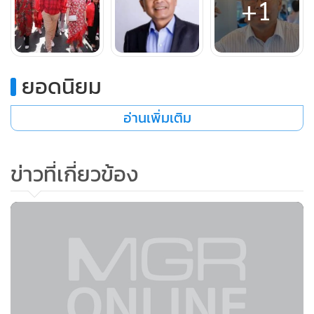
+1
ยอดนิยม
อ่านเพิ่มเติม
ข่าวที่เกี่ยวข้อง
ภาพ นายนิพิฏฐ์ อินทรสมบัติ จากแฟ้ม
ขณะเดียวกัน นายนิพิฏฐ์ อินทรสมบัติ สมาชิกพรรคพลังประชา
รัฐ (พปชร.) โพสต์ข้อความผ่านเฟซบุ๊ก นิพิฏฐ์ อินทรสมบัติ ระบุ