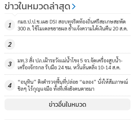
ข่าวในหมวดล่าสุด
อดีตบิ๊กข่าวกรองโพสต์การเมืองไม่มี
มิตรแท้และศัตรูถาวร
กมธ.ป.ป.ช.เผย DSI สอบทุจริตท้องถิ่นศรีสะเกษสะพัด
1
56
300 ล. ใช้โมเดลขยายผล ย้ำแจ้งความได้เงินคืน 20 ส.ค.
2
มท.3 สั่ง ปภ.เฝ้าระวังแม่น้ำโขง 5 จว.จัดเครื่องสูบน้ำ-
3
ภาพ “ตะวัน-แบม” ที่ตอนนี้ประท้วงอดอาหาร-น้ำอยู่ในเรือนจำ
เครื่องจักรกล รับมือ 24 ชม. หวั่นล้นตลิ่ง 10-14 ส.ค.
จากแฟ้ม
“อนุทิน” ติงตำรวจพื้นที่ปล่อย “ฉลอง” นั่งให้สัมภาษณ์
4
ชิลๆ ไร้กุญแจมือ ทั้งที่เพิ่งยิงคนตายมา
- การประท้วงอดข้าว-อดน้ำ ในประวัติศาสตร์โลกมีมาตลอด ทั้ง
ข่าวอื่นในหมวด
ประสบความสำเร็จและไม่ประสบความสำเร็จ ที่ประสบความ
สำเร็จ เพราะเป็นอารมณ์ร่วมของคนในสังคม และสื่อให้ความ
สนใจ สำหรับในเมืองไทย การอดข้าวประท้วง เพื่อให้ยกเลิก กม.