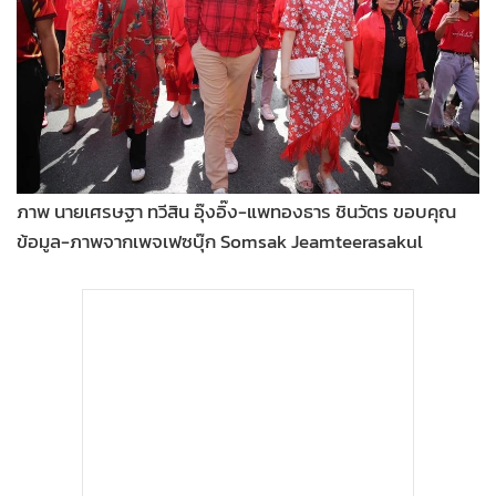
•
Good health & Well-being
•
Green Innovation & SD
•
Management & HR
•
MGR Live
•
Infographic
•
การเมือง
•
ท่องเที่ยว
ภาพ นายเศรษฐา ทวีสิน อุ๊งอิ๊ง-แพทองธาร ชินวัตร ขอบคุณ
ข้อมูล-ภาพจากเพจเฟซบุ๊ก Somsak Jeamteerasakul
•
กีฬา
•
ต่างประเทศ
•
Special Scoop
•
เศรษฐกิจ-ธุรกิจ
•
จีน
•
ชุมชน-คุณภาพชีวิต
•
อาชญากรรม
•
Motoring