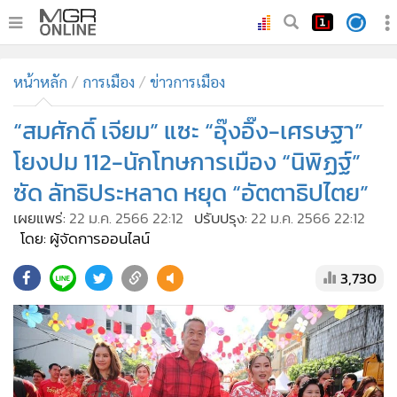
•
หน้าหลัก
หน้าหลัก
การเมือง
ข่าวการเมือง
•
ทันเหตุการณ์
•
“สมศักดิ์ เจียม” แซะ “อุ๊งอิ๊ง-เศรษฐา”
ภาคใต้
•
ภูมิภาค
โยงปม 112-นักโทษการเมือง “นิพิฏฐ์”
•
Online Section
ซัด ลัทธิประหลาด หยุด “อัตตาธิปไตย”
•
บันเทิง
เผยแพร่:
22 ม.ค. 2566 22:12
ปรับปรุง:
22 ม.ค. 2566 22:12
•
ผู้จัดการรายวัน
โดย: ผู้จัดการออนไลน์
•
คอลัมนิสต์
3,730
•
ละคร
•
CbizReview
•
Cyber BIZ
•
ผู้จัดกวน