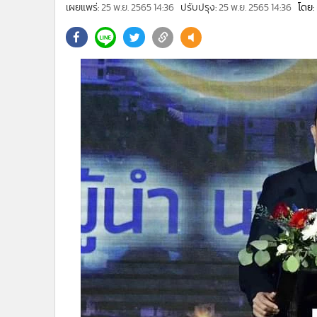
•
Management & HR
เผยแพร่:
25 พ.ย. 2565 14:36
ปรับปรุง:
25 พ.ย. 2565 14:36
โดย:
•
MGR Live
•
Infographic
•
การเมือง
•
ท่องเที่ยว
•
กีฬา
•
ต่างประเทศ
•
Special Scoop
•
เศรษฐกิจ-ธุรกิจ
•
จีน
•
ชุมชน-คุณภาพชีวิต
•
อาชญากรรม
•
Motoring
•
เกม
•
วิทยาศาสตร์
•
SMEs
•
หุ้น