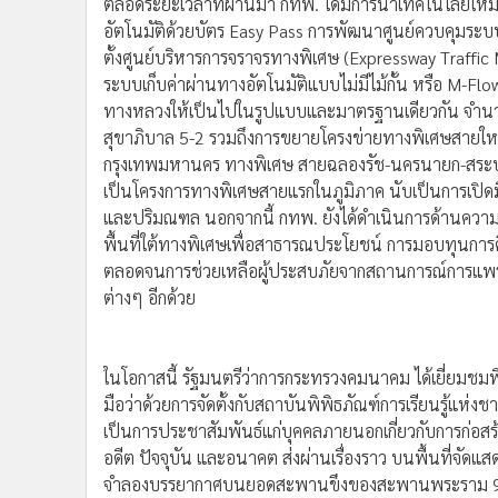
ตลอดระยะเวลาที่ผ่านมา กทพ. ได้มีการนำเทคโนโลยีใหม่
อัตโนมัติด้วยบัตร Easy Pass การพัฒนาศูนย์ควบคุมระบ
ตั้งศูนย์บริหารการจราจรทางพิเศษ (Expressway Traffi
ระบบเก็บค่าผ่านทางอัตโนมัติแบบไม่มีไม้กั้น หรือ 
ทางหลวงให้เป็นไปในรูปแบบและมาตรฐานเดียวกัน จำนวน 
สุขาภิบาล 5-2 รวมถึงการขยายโครงข่ายทางพิเศษสาย
กรุงเทพมหานคร ทางพิเศษ สายฉลองรัช-นครนายก-สระบุรี ร
เป็นโครงการทางพิเศษสายแรกในภูมิภาค นับเป็นการเปิดม
และปริมณฑล นอกจากนี้ กทพ. ยังได้ดำเนินการด้านความร
พื้นที่ใต้ทางพิเศษเพื่อสาธารณประโยชน์ การมอบทุนการ
ตลอดจนการช่วยเหลือผู้ประสบภัยจากสถานการณ์การแพร่ร
ต่างๆ อีกด้วย
ในโอกาสนี้ รัฐมนตรีว่าการกระทรวงคมนาคม ได้เยี่ยมชมพิ
มือว่าด้วยการจัดตั้งกับสถาบันพิพิธภัณฑ์การเรียนรู้แห่ง
เป็นการประชาสัมพันธ์แก่บุคคลภายนอกเกี่ยวกับการก่อสร้
อดีต ปัจจุบัน และอนาคต ส่งผ่านเรื่องราว บนพื้นที่จัดแ
จำลองบรรยากาศบนยอดสะพานขึงของสะพานพระราม 9 และกา