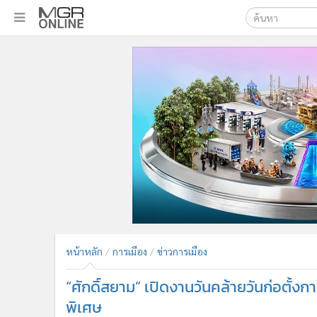
เลือกเครื่องมือท
•
หน้าหลัก
ค้นหา
•
ทันเหตุการณ์
Google
•
ภาคใต้
•
ภูมิภาค
MGR Onl
•
Online Section
ค้นหาขั
•
บันเทิง
•
ผู้จัดการรายวัน
•
คอลัมนิสต์
•
ละคร
•
CbizReview
•
Cyber BIZ
หน้าหลัก
การเมือง
ข่าวการเมือง
•
ผู้จัดกวน
“ศักดิ์สยาม” เปิดงานวันคล้ายวันก่อตั้ง
•
Good health & Well-being
•
Green Innovation & SD
พิเศษ