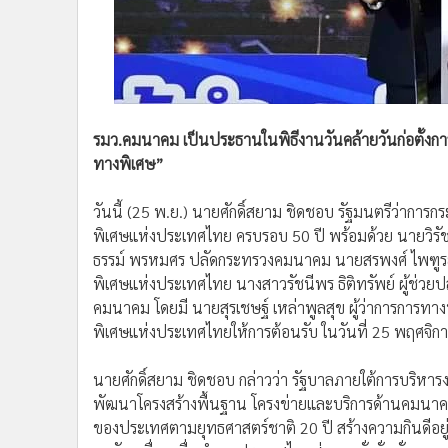
•
อินโดจีน
•
กองทุนรวม
•
Celeb Online
•
Factcheck
•
ญี่ปุ่น
รมว.คมนาคม เป็นประธานในพิธีงานวันคล้ายวันก่อตั้งก
•
News1
ทางพิเศษ”
•
Gotomanager
วันนี้ (25 พ.ย.) นายศักดิ์สยาม ชิดชอบ รัฐมนตรีว่ากา
พิเศษแห่งประเทศไทย ครบรอบ 50 ปี พร้อมด้วย นายวิรั
ธรรม์ พรหมศร ปลัดกระทรวงคมนาคม นายสรพงศ์ ไพฑู
พิเศษแห่งประเทศไทย นางสาวรัชนีพร ธิติทรัพย์ ผู้ช่ว
คมนาคม โดยมี นายสุรเชษฐ์ เหล่าพูลสุข ผู้ว่าการการท
พิเศษแห่งประเทศไทยให้การต้อนรับ ในวันที่ 25 พฤศจ
นายศักดิ์สยาม ชิดชอบ กล่าวว่า รัฐบาลภายใต้การบริหารง
พัฒนาโครงสร้างพื้นฐาน โครงข่ายและบริการด้านคมนาคมข
ของประเทศตามยุทธศาสตร์ชาติ 20 ปี สร้างความกินดีอยู