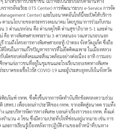
ๆ มาให้บริการประชาชน ไม่ว่าจะเป็นระบบเก็บค่าผ่านทาง
บจราจรอัจฉริยะ (ITS Center) การพัฒนาระบบ e-Service การจัด
c Management Center) และในอนาคตอันใกล้นี้จะเปิดให้บริการ
M-Flow ตามนโยบายของกระทรวงคมนาคม โดยบูรณาการร่วมกับกรม
3 ด่านแรกก่อน คือ ด่านจตุโชติ ด่านสุขาภิบาล 5-1 และด่าน
ใหม่ คือ ทางพิเศษสายพระราม 3-ดาวคะนอง-วงแหวนรอบนอก
วมถึงโครงการทางพิเศษสายกะทู้-ป่าตอง จังหวัดภูเก็ต ซึ่งถือ
ิติใหม่ในการแก้ไขปัญหาจราจรที่ไม่ยึดติดเฉพาะ ในเมืองหลวง
ับผิดชอบต่อสังคมและสิ่งแวดล้อมอย่างต่อเนื่อง อาทิ การมอบ
ศึกษาแก่เยาวชนที่อยู่ในชุมชนและโรงเรียนรอบเขตทางพิเศษ
ะบาดของเชื้อไวรัส COVID-19 และผู้ประสบอุทกภัยในจังหวัด
พิธภัณฑ์ กทพ. ซึ่งตั้งขึ้นจากการจัดทำบันทึกข้อตกลงความร่วม
ชาติ (สพร.) เพื่อบอกเล่าประวัติของ กทพ. จากอดีตสู่อนาคต รวมทั้ง
าง และบริหารจัดการทางพิเศษ บอกเล่าเรื่องราวของ กทพ. ตั้งแต่
สดงจำนวน 4 โซน ซึ่งมีความประทับใจที่ซ่อนอยู่มากมาย เช่น การ
รเรียนรู้เบื้องหลังการปฏิบัติงานของเจ้าหน้าที่บนทาง