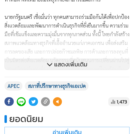
นายกรัฐมนตรี เชื่อมั่นว่า ทุกคนสามารถร่วมมือกันได้เพื่อปกป้อง
สิ่งแวดล้อมและพัฒนาการดำเนินธุรกิจที่ยั่งยืนมากขึ้น ความร่วม
มือที่เข้มแข็งและความมุ่งมั่นจากทุกภาคส่วน ทั้งนี้ ไทยกำลังสร้าง
สภาพแวดล้อมทางธุรกิจที่เอื้ออำนวยแก่ภาคเอกชน เพื่อส่งเสริม
การลดของเสีย และการปล่อยก๊าซมลพิษ การค้าและการลงทุนที่
เป็นมิตรต่อสิ่งแวดล้อม นวัตกรรมที่สนับสนุนการเปลี่ยนผ่านไปสู่
แสดงเพิ่มเติม
เศรษฐกิจคาร์บอนต่ำ และพัฒนาทรัพยากรมนุษย์ไปพร้อมกัน
นอกจากนี้ ไทยกำลังเปลี่ยนผ่านไปสู่พลังงานสะอาดเพื่อบรรลุ
APEC
สภาที่ปรึกษาทางธุรกิจเอเปค
เป้าหมายความเป็นกลางทางคาร์บอน ภายในปี ค.ศ. 2050 และ
บรรลุเป้าหมายการปล่อยก๊าซเรือนกระจกสุทธิเป็นศูนย์ ภายในปี
1,473
ค.ศ.2065 และกำลังเร่งพัฒนาระบบนิเวศเปลี่ยนผ่านไปสู่
อุตสาหกรรมยานยนต์พลังงานไฟฟ้า ซึ่งไทยหวังว่าจะได้ร่วมมือ
ยอดนิยม
กับทุกฝ่ายต่อไป
อ่านเพิ่มเติม