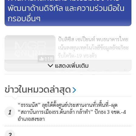
รัฐมนตรียินดีที่ได้พบกับเยาวชนในโครงการ APEC Voices of
พัฒนาด้านดิจิทัล และความร่วมมือใน
the Future และได้รับแถลงการณ์เยาวชน (Youth Declaration)
กรอบอื่นๆ
ซึ่งประเด็นสำคัญคือ การเร่งรัดการเปลี่ยนผ่านไปสู่ความยั่งยืน
และการปกป้องโลกเพื่อคนรุ่นหลัง
ปับลิซีส เซเปียนท์ พบธนาคารไทย
ประเด็นที่สาม การมุ่งไปสู่ดิจิทัล นายกรัฐมนตรี กล่าวว่า
เน้นลงทุนเทคโนโลยีข้อมูลอัจฉริยะ
เศรษฐกิจดิจิทัลเป็นมิติใหม่ของการสร้างอาชีพ และการเจริญ
รับโควิด-19 ทรงตัว
118
เติบโตในภูมิภาค เอเปคจึงเน้นให้การมุ่งไปสู่ดิจิทัลเป็นหนึ่งใน
แสดงเพิ่มเติม
ประเด็นสำคัญในปีนี้ เพราะจะช่วยเพิ่มประสิทธิภาพสร้างโอกาส
“บิ๊กตู่” เสนอซัมมิตอาเซียน-สหรัฐฯ
สำหรับธุรกิจทั้งในและนอกภูมิภาค โดยร่วมมือกันเพื่อใช้
กระชับหุ้นส่วน 3 ประเด็น เสริม
ข่าวในหมวดล่าสุด
ประโยชน์จากศักยภาพของการเปลี่ยนผ่านไปสู่ดิจิทัล ซึ่งจะเป็น
ความสัมพันธ์ให้เข้มแข็งเป็นพลัง
4,385
ตัวเร่งทางเศรษฐกิจที่สำคัญท่ามกลางการฟื้นตัวจากผลกระทบ
“ธรรมนัส” ลุยใต้ตั้งศูนย์ประสานงานทั่วพื้นที่–ผุด
โฆษกรัฐบาลเปิดเผยถึงเนื้อหาและ
ของโรคระบาด และส่งผลต่อการพัฒนาของภูมิภาคในระยะยาว
1
“สถาบันการเมืองรร.ต้นกล้า กล้าทำ” ปักธง 3 จชต.-4
ประโยชน์ที่ประเทศ และประชาชน
อำเภอสงขลา
ไทยจะได้รับจากการเป็นเจ้าภาพ
ทั้งนี้ เอเปกได้วางรากฐานในการปฏิรูปทางโครงสร้างให้สอดรับ
113
การประชุมเอเปก 2022
กับสถานการณ์ปัจจุบัน ขับเคลื่อนงานที่ส่งเสริมการเปลี่ยนผ่าน
2