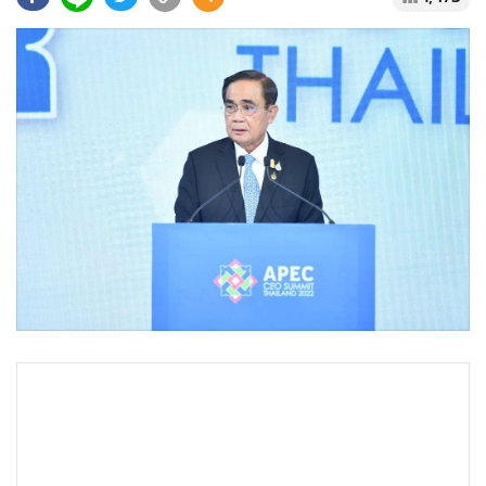
•
Good health & Well-being
•
Green Innovation & SD
•
Management & HR
•
MGR Live
•
Infographic
•
การเมือง
•
ท่องเที่ยว
•
กีฬา
•
ต่างประเทศ
•
Special Scoop
•
เศรษฐกิจ-ธุรกิจ
•
จีน
•
ชุมชน-คุณภาพชีวิต
•
อาชญากรรม
•
Motoring