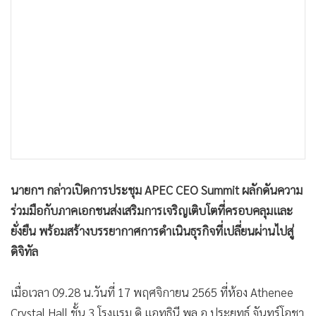
•
เกม
•
วิทยาศาสตร์
•
SMEs
•
หุ้น
•
อินโดจีน
•
กองทุนรวม
•
Celeb Online
•
Factcheck
•
ญี่ปุ่น
นายกฯ กล่าวเปิดการประชุม APEC CEO Summit ผลักดันความ
•
News1
ร่วมมือกับภาคเอกชนส่งเสริมการเจริญเติบโตที่ครอบคลุมและ
•
Gotomanager
ยั่งยืน พร้อมสร้างบรรยากาศการดำเนินธุรกิจที่เปลี่ยนผ่านไปสู่
ดิจิทัล
เมื่อเวลา 09.28 น.วันที่ 17 พฤศจิกายน 2565 ที่ห้อง Athenee
Crystal Hall ชั้น 3 โรงแรม ดิ แอทธินี พล.อ.ประยุทธ์ จันทร์โอชา