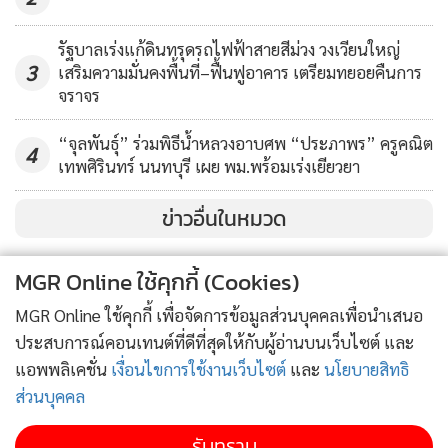
ไปสู่การค้าดิจิทัลและความเชื่อมโยง รวมทั้งเร่งรัดการดำเนินการ
ตามแผนงานด้านอินเทอร์เน็ตและเศรษฐกิจดิจิทัลของเอเปก
รัฐบาลเร่งแก้ดินทรุดรถไฟฟ้าสายสีม่วง วงเวียนใหญ่
3
เสริมความมั่นคงพื้นที่–ฟื้นฟูอาคาร เตรียมทยอยคืนการ
อย่างไรก็ตาม เอเปกต้องดำเนินการร่วมมือกับภาคเอกชนในด้าน
จราจร
ดิจิทัลเพื่อลดช่องว่าง สร้างความตระหนักรู้และสร้างความรู้ทาง
ดิจิทัล พัฒนาขีดความสามารถ และส่งเสริมทักษะทางดิจิทัล เพื่อ
“จุลพันธุ์” ร่วมพิธีน้ำหลวงอาบศพ “ประภาพร” ครูคณิต
4
สร้างความสามารถของภาคแรงงานในยุคดิจิทัล
เทพศิรินทร์ นนทบุรี เผย พม.พร้อมเร่งเยียวยา
ข่าวอื่นในหมวด
สำหรับไทยมีการปรับตัวและปฏิรูปทางโครงสร้างที่จำเป็น ซึ่ง
นายกรัฐมนตรียินดีต้อนรับการลงทุน และแรงงานที่มีทักษะและ
MGR Online ใช้คุกกี้ (Cookies)
แรงงานขั้นสูงเพิ่มเติมในภาคอุตสาหกรรมดิจิทัล รวมทั้งมี
มาตรการจูงใจทั้งทางภาษีและไม่ใช่ภาษี นอกจากนี้ ไทยได้เปิดตัว
MGR Online ใช้คุกกี้ เพื่อจัดการข้อมูลส่วนบุคคลเพื่อนำเสนอ
โครงการตรวจลงตราประเภทผู้พำนักระยะยาว 10 ปี พร้อมสิทธิ
ประสบการณ์คอนเทนต์ที่ดีที่สุดให้กับผู้อ่านบนเว็บไซต์ และ
ประโยชน์ต่างๆ โดยเฉพาะสำหรับผู้ที่มีความเชี่ยวชาญด้าน
แอพพลิเคชั่น
เงื่อนไขการใช้งานเว็บไซต์
และ
นโยบายสิทธิ
ดิจิทัล พร้อมจัดตั้งเขตส่งเสริมอุตสาหกรรมและนวัตกรรมดิจิทัล
ส่วนบุคคล
เป็นเขตนวัตกรรมดิจิทัลแห่งใหม่ และเป็นศูนย์กลางด้านดิจิทัล
รับทราบ