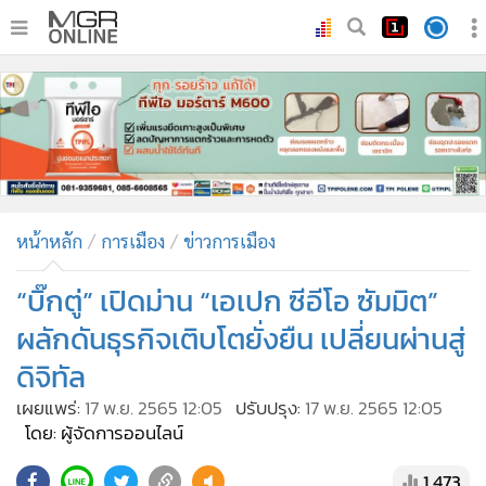
•
หน้าหลัก
•
ทันเหตุการณ์
•
ภาคใต้
•
ภูมิภาค
•
Online Section
หน้าหลัก
การเมือง
ข่าวการเมือง
•
บันเทิง
•
ผู้จัดการรายวัน
“บิ๊กตู่” เปิดม่าน “เอเปก ซีอีโอ ซัมมิต”
•
คอลัมนิสต์
ผลักดันธุรกิจเติบโตยั่งยืน เปลี่ยนผ่านสู่
•
ละคร
ดิจิทัล
•
CbizReview
เผยแพร่:
17 พ.ย. 2565 12:05
ปรับปรุง:
17 พ.ย. 2565 12:05
•
Cyber BIZ
โดย: ผู้จัดการออนไลน์
•
ผู้จัดกวน
1,473