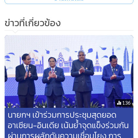
ประเด็นที่สอง การเจริญเติบโตที่ครอบคลุม ทุกฝ่ายสามารถร่วม
ข่าวที่เกี่ยวข้อง
มือกันและต้องมั่นใจว่าจะไม่ทิ้งใครไว้ข้างหลังในเส้นทางการ
พัฒนา ซึ่งสอดคล้องกับแนวคิดเศรษฐกิจ BCG ที่ผลักดันให้มอง
ไกลไปกว่าการสร้างผลกำไร และหันมาให้ความสำคัญกับการทำ
ธุรกิจที่สมดุล ครอบคลุม และยั่งยืน เป็นประโยชน์ต่อทุกระดับใน
ภูมิภาค โดยเอเปคผลักดันให้มีการปฏิรูปทางโครงสร้างและ
มาตรการที่จำเป็น และขจัดอุปสรรคของการทำธุรกิจ ทั้งการ
ปฏิรูปกฎระเบียบภายใน การส่งเสริมบรรยากาศของการดำเนิน
ธุรกิจและการลงทุน การช่วยเหลือ MSMEs การดำเนินธุรกิจ
อย่างมีความรับผิดชอบ และเอื้อต่อการเข้าถึงแหล่งเงินทุน
136
เทคโนโลยีดิจิทัล และปัจจัยสนับสนุนอื่นๆ
นายกฯ เข้าร่วมการประชุมสุดยอด
นายกรัฐมนตรีได้กล่าวถึงการที่ไทยผลักดันการเสริมพลังสตรี
อาเซียน-อินเดีย เน้นย้ำจุดแข็งร่วมกัน
และสนับสนุนการมีส่วนร่วมในเศรษฐกิจอย่างแท้จริง ซึ่งนายก
ผ่านการผลักดันความเชื่อมโยง การ