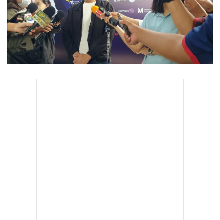
•
Good health & Well-being
•
Green Innovation & SD
•
Management & HR
•
MGR Live
•
Infographic
•
การเมือง
•
ท่องเที่ยว
•
กีฬา
•
ต่างประเทศ
•
Special Scoop
•
เศรษฐกิจ-ธุรกิจ
•
จีน
•
ชุมชน-คุณภาพชีวิต
•
อาชญากรรม
•
Motoring