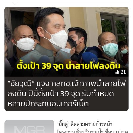
21
“ชัยวุฒิ” แจง กสทช.เจ้าภาพนำสายไฟ
ลงดิน ปีนี้ตั้งเป้า 39 จุด รับทำหมด
หลายปีกระทบอินเทอร์เน็ต
"บิ๊กตู่" ติดตามความก้าวหน้า
โครงการเพิ่มปริมาณน้ำเขื่อนแม่กวง