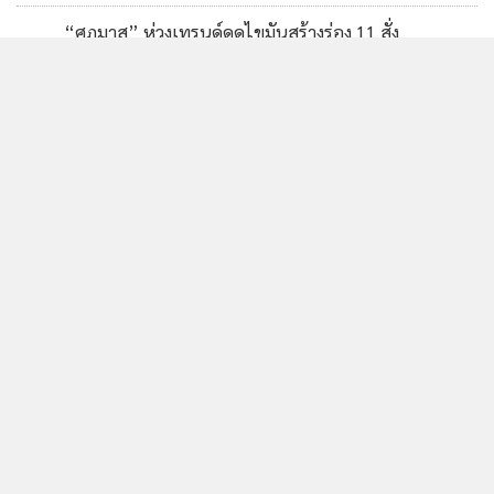
“ศุภมาส” ห่วงเทรนด์ดูดไขมันสร้างร่อง 11 สั่ง
4
สคบ.บูรณาการตรวจสอบคลินิกเสริมความงาม ย้ำราคาที่
โฆษณาต้องเป็นราคาที่จ่ายจริง
ข่าวอื่นในหมวด