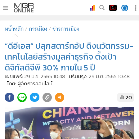
•
หน้าหลัก
หน้าหลัก
การเมือง
ข่าวการเมือง
•
ทันเหตุการณ์
•
“ดีอีเอส” ปลุกสตาร์ทอัป ดึงนวัตกรรม-
ภาคใต้
•
ภูมิภาค
เทคโนโลยีสร้างมูลค่าธุรกิจ ตั้งเป้า
•
Online Section
ดิจิทัลดีจีพี 30% ภายใน 5 ปี
•
บันเทิง
เผยแพร่:
29 มิ.ย. 2565 10:48
ปรับปรุง:
29 มิ.ย. 2565 10:48
•
ผู้จัดการรายวัน
โดย: ผู้จัดการออนไลน์
•
คอลัมนิสต์
20
•
ละคร
•
CbizReview
•
Cyber BIZ
•
ผู้จัดกวน