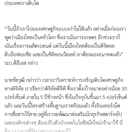
ประเทศเราเติบโต
“วันนี้ถ้าเราไปมองเศรษฐกิจแบบเก่าไม่ได้แล้ว อย่างเมื่อก่อนเรา
พูดว่าเมืองไทยเป็นครัวโลก ซึ่งเราเน้นการเกษตร อีกช่วงเราก็
เน้นเรื่องการผลิตรถยนต์ แต่วันนี้เมืองไทยต้องเป็นดิจิตอล
ฮับอ๊อฟเอเชีย และเป็นซิลิคอนวัลเลย์ เราต้องมองอนาคตแล้ว”
รมว.ดีอีเอส กล่าว
นายชัยวุฒิ กล่าวว่า เวลาเราวิเคราะห์การเจริญเติบโตเศรษฐกิจ
ทางดิจิทัล เราเรียกว่าดิจิทัลดีจีพี ซึ่งเราตั้งเป้าหมายอย่างน้อย 30
เปอร์เซ็นต์ ภายใน 5 ปีข้างหน้า ซึ่งในปัจจุบันขึ้นมา 5 เปอร์เซ็นต์
แล้ว และวันนี้โครงสร้างพื้นฐานเราพร้อมแล้ว ทั้งอินเทอร์เน็ต
การสื่อสารไร้สาย อยู่ที่เราจะพัฒนาส่งเสริมนักธุรกิจสตาร์ทอัป
และองค์กรต่างๆ ต้องปรับตัวนำเทคโนโลยีสมัยใหม่เข้ามาใช้ นี่
คือ แนวทางที่รัฐบาลวางรากฐานไว้