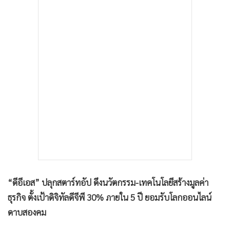
•
เกม
•
วิทยาศาสตร์
•
SMEs
•
หุ้น
•
อินโดจีน
•
กองทุนรวม
•
Celeb Online
•
Factcheck
•
ญี่ปุ่น
•
News1
•
Gotomanager
“ดีอีเอส” ปลุกสตาร์ทอัป ดึงนวัตกรรม-เทคโนโลยีสร้างมูลค่า
ธุรกิจ ตั้งเป้าดิจิทัลดีจีพี 30% ภายใน 5 ปี ยอมรับโลกออนไลน์
ดาบสองคม