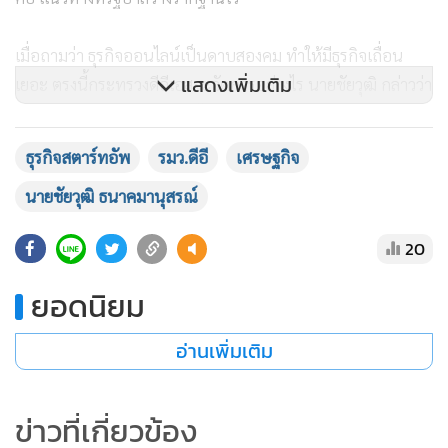
เมื่อถามว่า ธุรกิจออนไลน์เป็นดาบสองคม ทำให้มีธุรกิจเถื่อน
แสดงเพิ่มเติม
เยอะ ตรงนี้กระทรวงดีอีเอสจะจัดการอย่างไร นายชัยวุฒิ กล่าวว่า
ต้องยอมรับว่าทุกวงการมีคนไม่ดี มีอาชญากร มีคนร้าย เข้ามาส
ร้างปัญหา เป็นหน้าที่ของรัฐบาลที่จะต้องบังคับใช้กฎหมาย
ธุรกิจสตาร์ทอัพ
รมว.ดีอี
เศรษฐกิจ
ดำเนินคดี และมีมาตรการป้องกันซึ่งก็ทำมาอยู่ตลอด แต่ถามว่า
นายชัยวุฒิ ธนาคมานุสรณ์
จะให้ไม่มีการลักวิ่ง ชิงปล้น หลอกลวง ทำให้ 100 เปอร์เซ็นต์ไม่ได้
แต่ก็จะพยายามทำให้ดีที่สุด ไม่ใช่เฉพาะออนไลน์ทุกๆ เรื่องก็มี
20
ปัญหาหมด
ยอดนิยม
อ่านเพิ่มเติม
ข่าวที่เกี่ยวข้อง