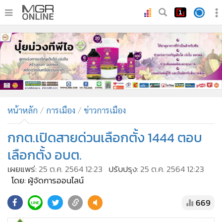
•
หน้าหลัก
•
ทันเหตุการณ์
•
ภาคใต้
•
ภูมิภาค
•
Online Section
หน้าหลัก
การเมือง
ข่าวการเมือง
•
บันเทิง
•
ผู้จัดการรายวัน
กกต.เปิดสายด่วนเลือกตั้ง 1444 ตอบ
•
คอลัมนิสต์
เลือกตั้ง อบต.
•
ละคร
เผยแพร่:
25 ต.ค. 2564 12:23
ปรับปรุง:
25 ต.ค. 2564 12:23
•
CbizReview
โดย: ผู้จัดการออนไลน์
•
Cyber BIZ
669
•
ผู้จัดกวน