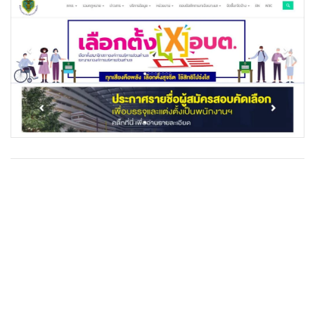
•
Good health & Well-being
•
Green Innovation & SD
•
Management & HR
•
MGR Live
•
Infographic
•
การเมือง
•
ท่องเที่ยว
•
กีฬา
•
ต่างประเทศ
•
Special Scoop
•
เศรษฐกิจ-ธุรกิจ
•
จีน
•
ชุมชน-คุณภาพชีวิต
•
อาชญากรรม
•
Motoring