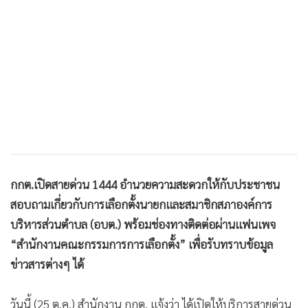
•
เกม
•
วิทยาศาสตร์
•
SMEs
•
หุ้น
•
อินโดจีน
•
กองทุนรวม
•
Celeb Online
•
Factcheck
•
ญี่ปุ่น
กกต.เปิดสายด่วน 1444 อำนวยความสะดวกให้กับประชาชน
•
News1
สอบถามเกี่ยวกับการเลือกตั้งนายกและสมาชิกสภาองค์การ
บริหารส่วนตำบล (อบต.) พร้อมช่องทางติดต่อผ่านแฟนเพจ
•
Gotomanager
“สำนักงานคณะกรรมการการเลือกตั้ง” เพื่อรับทราบข้อมูล
ข่าวสารต่างๆ ได้
วันนี้ (25 ต.ค.) สำนักงาน กกต. แจ้งว่า ได้เปิดให้บริการสายด่วน