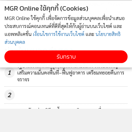
กกต.ชวนดาวน์โหลดแอป “Smart
MGR Online ใช้คุกกี้ (Cookies)
Vote” ศึกษาข้อมูลเลือกตั้ง อบต.
MGR Online ใช้คุกกี้ เพื่อจัดการข้อมูลส่วนบุคคลเพื่อนำเสนอ
2,879
ประสบการณ์คอนเทนต์ที่ดีที่สุดให้กับผู้อ่านบนเว็บไซต์ และ
แสดงเพิ่มเติม
แอพพลิเคชั่น
เงื่อนไขการใช้งานเว็บไซต์
และ
นโยบายสิทธิ
กกต.เปิดยอดรับสมัคร อบต.วันแรก
ส่วนบุคคล
98,398 ราย “โคราช” ครองแชมป์
ข่าวในหมวดล่าสุด
สมัครมากสุด
366
รับทราบ
รัฐบาลเร่งแก้ดินทรุดรถไฟฟ้าสายสีม่วง วงเวียนใหญ่
1
เสริมความมั่นคงพื้นที่–ฟื้นฟูอาคาร เตรียมทยอยคืนการ
จราจร
2
"ยศชนัน" ร่วมพิธีรดน้ำศพ "ครูทิวาพร" เหยื่อเหตุสลด
3
รร.เทพศิรินทร์ นนทบุรี พร้อมให้กำลังใจครอบครัวผู้เสีย
ชีวิต