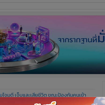
ี่ใช้
ine
้นสูง
จมตี เจ็บและเสียชีวิต ขณะป้องกันคนเข้า