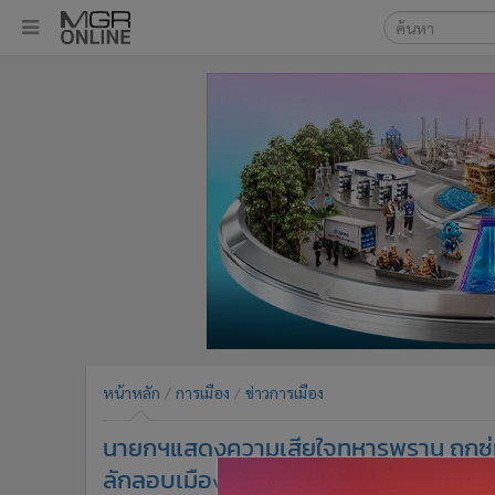
เลือกเครื่องมือท
•
หน้าหลัก
ค้นหา
•
ทันเหตุการณ์
Google
•
ภาคใต้
•
ภูมิภาค
MGR Onl
•
Online Section
ค้นหาขั
•
บันเทิง
•
ผู้จัดการรายวัน
•
คอลัมนิสต์
•
ละคร
•
CbizReview
•
Cyber BIZ
หน้าหลัก
การเมือง
ข่าวการเมือง
•
ผู้จัดกวน
นายกฯแสดงความเสียใจทหารพราน ถูกซุ่มโ
•
Good health & Well-being
•
Green Innovation & SD
ลักลอบเมือง