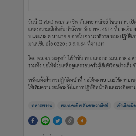
วันนี้ (3 ส.ค.) พล.ท.คงชีพ ตันตระวาณิชย์ โฆษก กห. เป
แสดงความเสียใจกับ กำลังพล ร้อย ทพ. 4514 ที่บาดเจ็บ 4 
บ.แฆแบะ ต.นานาค อ.ตากใบ จว.นราธิวาส ขณะปฏิบัติภา
มาเลเซีย เมื่อ 0220 ; 3 ส.ค.64 ที่ผ่านมา
โดย พล.อ.ประยุทธ์’ ได้กำชับ ทบ. และ กอ.รมน.ภาค 4 ส่วนห
รวมทั้ง ขอให้ช่วยเหลือดูแลครอบครัวผู้เสียชีวิตอย่างเต
พร้อมทั้งย้ำการปฏิบัติหน้าที่ ขอให้อดทน และใช้ความพ
ให้เพิ่มความระมัดระวังในการปฏิบัติหน้าที่ และเร่งติดต
ทหารพราน
พล.ท.คงชีพ ตันตระวาณิชย์
เข้าเมืองผ