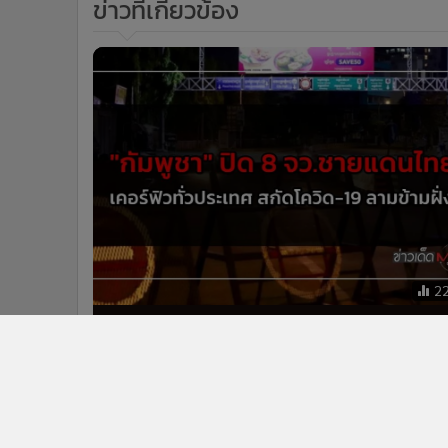
ข่าวที่เกี่ยวข้อง
2
"กัมพูชา" ปิด 8 จว.ชายแดนไทย เคอร์ฟิว
ทั่วประเทศ สกัดโควิด-19 ลามข้ามฝั่ง
ข่าวในหมวดล่าสุด