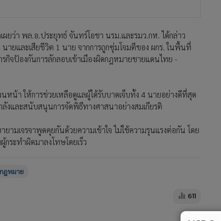
ิดเผยว่า พล.อ.ประยุทธ์ จันทร์โอชา นรม.และรมว.กห. ได้กล่าว
นายและเสียชีวิต 1 นาย จากการถูกซุ่มโจมตีของ ผกร. ในพื้นที่
รกิจป้องกันการลักลอบเข้าเมืองผิดกฎหมายชายแดนไทย -
น้า ให้การช่วยเหลือดูแลผู้ได้รับบาดเจ็บทั้ง 4 นายอย่างดีที่สุด
็มกำลังและสนับสนุนการจัดพิธีทางศาสนาอย่างสมเกียรติ
ยายามเจรจาพูดคุยกันด้วยความเข้าใจ ไม่ใช้ความรุนแรงต่อกัน โดย
ามผู้กระทำผิดมาลงโทษโดยเร็ว
ิดกฎหมาย
611