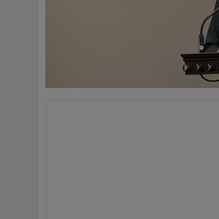
•
อินโดจีน
•
กองทุนรวม
•
Celeb Online
•
Factcheck
•
ญี่ปุ่น
•
News1
•
Gotomanager