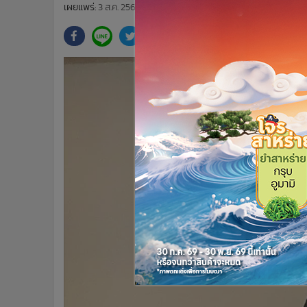
•
Management & HR
เผยแพร่:
3 ส.ค. 2564 09:14
ปรับปรุง:
3 ส.ค. 2564 09:14
โดย: ผ
•
MGR Live
•
Infographic
•
การเมือง
•
ท่องเที่ยว
•
กีฬา
•
ต่างประเทศ
•
Special Scoop
•
เศรษฐกิจ-ธุรกิจ
•
จีน
•
ชุมชน-คุณภาพชีวิต
•
อาชญากรรม
•
Motoring
•
เกม
•
วิทยาศาสตร์
•
SMEs
•
หุ้น