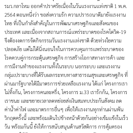
•
เกม
รมว.กลาโหม ออกคำปราศรัยเนื่องในวันแรงงานแห่งชาติ 1 พ.ค.
•
วิทยาศาสตร์
2564 ตอนหนึ่งว่า ขอส่งความรัก ความปรารถนาดีมายังแรงงาน
ไทย ที่เป็นกำลังสำคัญในการพัฒนาเศรษฐกิจและสังคมของ
•
SMEs
ประเทศ และเนื่องจากสถานการณ์แพร่ระบาดของโรคโดวิด-19
•
หุ้น
จึงต้องงดการจัดกิจกรรมวันแรงงานแห่งชาติ ด้วยห่วงใยความ
•
อินโดจีน
ปลอดภัย แต่ไม่ได้นิ่งนอนใจในการควบคุมการแพร่ระบาดของ
•
กองทุนรวม
โรคควบคู่การกระตุ้นเศรษฐกิจ การสร้างโอกาสทางการค้า และ
•
Celeb Online
การมีงานทำของแรงงานทั้งในระบบ นอกระบบ และแรงงาน
•
Factcheck
กลุ่มเปราะบางที่ได้รับผลกระทบทางสาธารณสุขและเศรษฐกิจ ที่
•
ญี่ปุ่น
ผ่านมารัฐบาลได้มีมาตรการช่วยเหลือแรงงาน ได้แก่ โครงการเรา
•
News1
ไม่ทิ้งกัน, โครงการคนละครึ่ง, โครงการ ม.33 เรารักกัน, โครงการ
•
Gotomanager
เราชนะ และขยายเวลาลดหย่อยส่งเงินสมทบประกันสังคม ลด
ค่าน้ำค่าไฟ และมาตรการอื่นๆ เพื่อให้แรงงานทุกท่านผ่านพ้น
วิกฤตครั้งนี้ และพร้อมเดินไปข้างหน้าด้วยกันอย่างเข้มแข้งในเร็ว
วัน พร้อมกันนี้ ยังให้การสนับสนุนด้านสวัสดิการ การคุ้มครอง