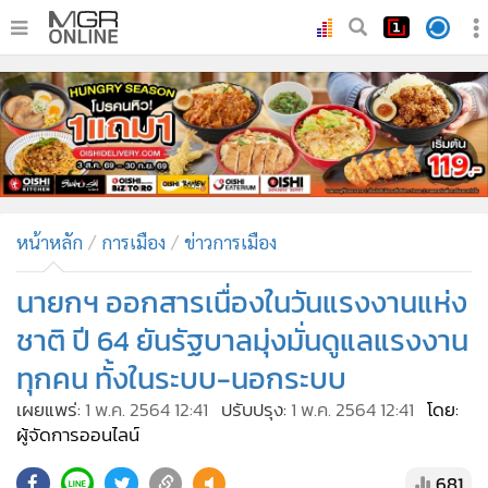
•
หน้าหลัก
•
ทันเหตุการณ์
•
ภาคใต้
•
ภูมิภาค
•
Online Section
หน้าหลัก
การเมือง
ข่าวการเมือง
•
บันเทิง
•
ผู้จัดการรายวัน
นายกฯ ออกสารเนื่องในวันแรงงานแห่ง
•
คอลัมนิสต์
ชาติ ปี 64 ยันรัฐบาลมุ่งมั่นดูแลแรงงาน
•
ละคร
ทุกคน ทั้งในระบบ-นอกระบบ
•
CbizReview
เผยแพร่:
1 พ.ค. 2564 12:41
ปรับปรุง:
1 พ.ค. 2564 12:41
โดย:
•
Cyber BIZ
ผู้จัดการออนไลน์
•
ผู้จัดกวน
681