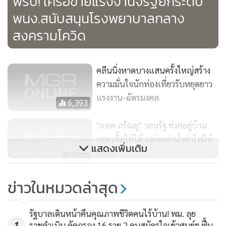
พรึ่บ! เครือข่ายแรงงานจี้รัฐยกระดับ
พนง.สนับสนุนโรงพยาบาลกลาง
สงครามโควิด
คลีนนิ่งหาดบางแสนครั้งใหญ่สร้าง
ความมั่นใจนักท่องเที่ยวรับหยุดยาว
แรงงาน-ฉัตรมงคล
6,393
"แทค ภรัณยู" วอนรัฐ ช่วยอยู่บ้าน
หยุดเชื้อให้ได้ แต่ลดค่าน้ำค่าไฟให้
แสดงเพิ่มเติม
หน่อย
357
นายกฯ อวยพรสงกรานต์ให้คนไทยมี
ข่าวในหมวดล่าสุด
ความสุข มีกำลังกาย กำลังใจ รัก
สามัคคี
53
รัฐบาลเดินหน้าคืนคุณภาพชีวิตคนไร้บ้าน! พม. ลุย
1
ราชดำเนิน คัดกรอง 16 ราย 2 คนสมัครใจเข้าศูนย์ฯ ฟื้น