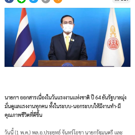
•
Good health & Well-being
•
Green Innovation & SD
•
Management & HR
•
MGR Live
•
Infographic
•
การเมือง
•
ท่องเที่ยว
•
กีฬา
•
ต่างประเทศ
•
Special Scoop
•
เศรษฐกิจ-ธุรกิจ
นายกฯ ออกสารเนื่องในวันแรงงานแห่งชาติ ปี 64 ยันรัฐบาลมุ่ง
•
จีน
มั่นดูแลแรงงานทุกคน ทั้งในระบบ-นอกระบบให้มีงานทำ-มี
•
ชุมชน-คุณภาพชีวิต
คุณภาพชีวิตที่ดีขึ้น
•
อาชญากรรม
•
Motoring
วันนี้ (1 พ.ค.) พล.อ.ประยุทธ์ จันทร์โอชา นายกรัฐมนตรี และ