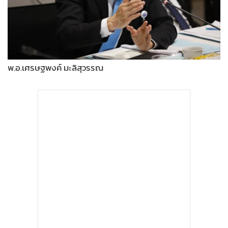
•
Good health & Well-being
•
Green Innovation & SD
•
Management & HR
•
MGR Live
•
Infographic
พ.อ.เศรษฐพงค์ มะลิสุวรรณ
•
การเมือง
•
ท่องเที่ยว
•
กีฬา
•
ต่างประเทศ
•
Special Scoop
•
เศรษฐกิจ-ธุรกิจ
•
จีน
•
ชุมชน-คุณภาพชีวิต
•
อาชญากรรม
•
Motoring