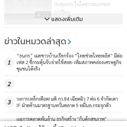
Outposts ในไทยรายแรกของ
อาเซียน
260
แสดงเพิ่มเติม
“เศรษฐพงค์” เชียร์ รบ.เน้น
แพลตฟอร์มออนไลน์มากขึ้น ยก
ข่าวในหมวดล่าสุด
ระดับโครงสร้างพื้นฐาน-
158
โทรคมนาคม
“ธนกร” เผยชาวบ้านเรียกร้อง “ไทยช่วยไทยพลัส” มีต่อ
1
เฟส 2 ชี้กระตุ้นจับจ่ายใช้สอย-เพิ่มสภาพคล่องเศรษฐกิจ
ชุมชนได้จริง
2
วงการเหล็กเดือด! มติ กว.84 เฉียดฉิว 7 ต่อ 6 จำกัดเตา
3
IF ฝ่ายค้านมาตรฐานหวั่นตลาด 5 หมื่นล.กระจุกตัว
แฉการตลาดพันล้าน ธุรกิจสร้าง "กับดักสุขภาพ"
4
ออกแบบสินค้า 'หวาน เค็ม เมา ควัน’ล่อผู้บริโภคเสพติด