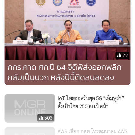
นี้รัฐบาลรวมถึง กสทช. ต้องเร่งพัฒนาโครงสร้างพื้นฐานให้
ครอบคลุมทุกพื้นที่ เพื่อเปิดโอกาสให้ประชาชนมีช่องทางในการ
สร้างความรู้ใหม่ๆ รวมทั้งการทำธุรกิจผ่านออนไลน์ได้ เพราะ
อย่างที่เรารู้กันว่า สถานการณ์โควิด-19 ยังไม่ดีขึ้น แม้ว่าจะมีการ
วิจัยยารักษาอยู่ แต่วิถีชีวิตความเป็นอยู่ของผู้คนได้เปลี่ยนแปลง
ไปแล้ว"พ.อ.เศรษฐพงค์ กล่าว.
72
กกร.คาด ศก.ปี 64 จีดีพีส่งออกพลิก
กลับเป็นบวก หลังปีนี้ติดลบลดลง
IoT ไทยฮอตรับยุค 5G "เอ็มพูร่า”
ตั้งเป้าโกย 250 ลบ.ปีหน้า
503
AWS เลือก กสท โทรคมนาคม AWS