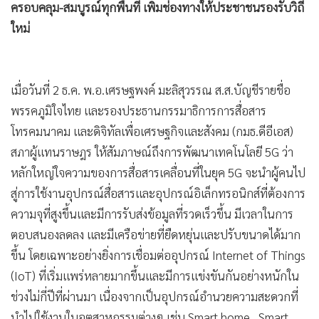
ครอบคลุม-สมบูรณ์ทุกพื้นที่ เพิ่มช่องทางให้ประชาชนรองรับวิถี
ใหม่
เมื่อวันที่ 2 ธ.ค. พ.อ.เศรษฐพงค์ มะลิสุวรรณ ส.ส.บัญชีรายชื่อ
พรรคภูมิใจไทย และรองประธานกรรมาธิการการสื่อสาร
โทรคมนาคม และดิจิทัลเพื่อเศรษฐกิจและสังคม (กมธ.ดีอีเอส)
สภาผู้แทนราษฎร ให้สัมภาษณ์ถึงการพัฒนาเทคโนโลยี 5G ว่า
หลักใหญ่ใจความของการสื่อสารเคลื่อนที่ในยุค 5G จะนำผู้คนไป
สู่การใช้งานอุปกรณ์สื่อสารและอุปกรณ์อิเล็กทรอนิกส์ที่ต้องการ
ความจุที่สูงขึ้นและมีการรับส่งข้อมูลที่รวดเร็วขึ้น มีเวลาในการ
ตอบสนองลดลง และมีเครือข่ายที่ยืดหยุ่นและปรับขนาดได้มาก
ขึ้น โดยเฉพาะอย่างยิ่งการเชื่อมต่ออุปกรณ์ Internet of Things
(IoT) ที่เริ่มแพร่หลายมากขึ้นและมีการแข่งขันกันอย่างหนักใน
ช่วงไม่กี่ปีที่ผ่านมา เนื่องจากเป็นอุปกรณ์อำนวยความสะดวกที่
นำไปใช้งานในอุตสาหกรรมต่างๆ เช่น Smart home , Smart