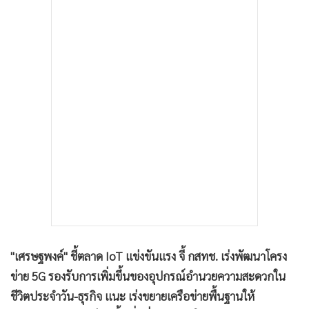
•
เกม
•
วิทยาศาสตร์
•
SMEs
•
หุ้น
•
อินโดจีน
•
กองทุนรวม
•
Celeb Online
•
Factcheck
•
ญี่ปุ่น
•
News1
•
Gotomanager
"เศรษฐพงค์" ชี้ตลาด IoT แข่งขันแรง จี้ กสทช. เร่งพัฒนาโครง
ข่าย 5G รองรับการเพิ่มขึ้นของอุปกรณ์อำนวยความสะดวกใน
ชีวิตประจำวัน-ธุรกิจ แนะ เร่งขยายเครือข่ายพื้นฐานให้