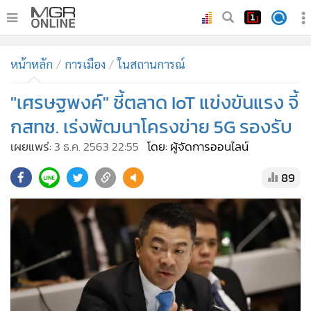
•
หน้าหลัก
หน้าหลัก
การเมือง
ในสถานการณ์
•
ทันเหตุการณ์
•
"เศรษฐพงค์" ชี้ตลาด IoT แข่งขันแรง จี้
ภาคใต้
•
ภูมิภาค
กสทช. เร่งพัฒนาโครงข่าย 5G รองรับ
•
Online Section
เผยแพร่:
3 ธ.ค. 2563 22:55
โดย: ผู้จัดการออนไลน์
•
บันเทิง
89
•
ผู้จัดการรายวัน
•
คอลัมนิสต์
•
ละคร
•
CbizReview
•
Cyber BIZ
•
ผู้จัดกวน