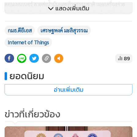
คอนเทนเนอร์ สายส่งน้ำมันและก๊าซธรรมชาติ และเครื่องจ่าย
แสดงเพิ่มเติม
ไฟฟ้า โดยอุปกรณ์แต่ละตัวจะให้ข้อมูลแบบเรียลไทม์เกี่ยวกับ
สถานะของสิ่งที่กำลังติดตามอยู่ เพื่อให้บริษัทสามารถตอบสนอง
กมธ.ดีอีเอส
เศรษฐพงค์ มะลิสุวรรณ
ได้ง่ายขึ้นหากมีสิ่งผิดปกติเกิดขึ้น และเพื่อติดตามการขนส่ง
สินค้าได้ดีขึ้น ซึ่งปัจจุบันประเทศไทยเองก็มีการนำเข้า รวมถึง
Internet of Things
การวิจัยและพัฒนาอุปกรณ์ต่างๆเหล่านี้อย่างต่อเนื่อง ซึ่งเรื่องนี้
ตนเห็นว่ารัฐบาลต้องสนับสนุน เพราะการเติบโตของเทคโนโลยี
89
ในปัจจุบันถือว่าเร็วมาก หากเราตามไม่ทัน จะเสียโอกาส ทั้งใน
ยอดนิยม
เรื่องของธุรกิจต่าง เศรษฐกิจของประเทศ และอาจจะรวมถึง
ความมั่นคงด้วย
อ่านเพิ่มเติม
"วันนี้โลกพัฒนาไปไกลถึงยุค 5G แล้ว และอีกไม่นานคงจะก้าวไป
ข่าวที่เกี่ยวข้อง
ถึง 6G ปัจจุบันมีการพัฒนาเทคโนโลยีใหม่ๆมาอย่างต่อเนื่อง แต่
ในประเทศไทยของเรานั้น ระบบโครงสร้างพื้นฐานและ
โทรคมนาคมยังไม่สามารถกระจายไปได้ถึงทุกพื้นที่เลย ดังนั้นวัน