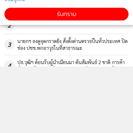
418
“ภราดร” ถกด่วนเยียวยาเหตุ รร.นนทบุรี เทียบเคียง 4
1
เหตุการณ์ที่ผ่านมา เสียชีวิตช่วยรายละ 1 ล้าน
รับทราบ
2
นายกฯ ลงดูจุดกราดยิง สั่งตั้งด่านตรวจปืนทั่วประเทศ ปิด
3
ช่อง ปชช.พกอาวุธในที่สาธารณะ
ปธ.วุฒิฯ ต้อนรับผู้นำเมียนมา ดันสัมพันธ์ 2 ชาติ การค้า
4
มั่นคง แก้ผิด กม.-ปัญหาธรรมชาติ รับปากเดินหน้า ปชต.
ข่าวอื่นในหมวด