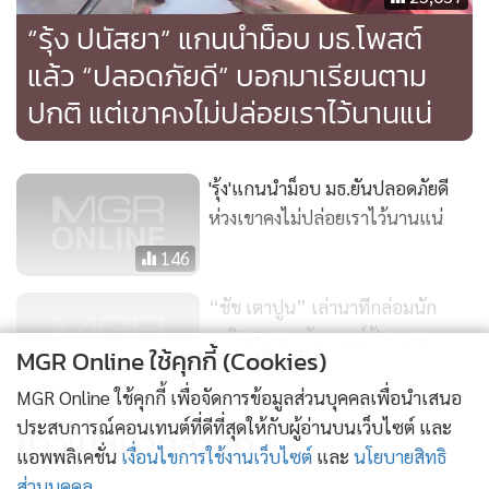
“รุ้ง ปนัสยา” แกนนำม็อบ มธ.โพสต์
แล้ว “ปลอดภัยดี” บอกมาเรียนตาม
ปกติ แต่เขาคงไม่ปล่อยเราไว้นานแน่
'รุ้ง'แกนนำม็อบ มธ.ยันปลอดภัยดี
ห่วงเขาคงไม่ปล่อยเราไว้นานแน่
146
“ชัช เตาปูน” เล่านาทีกล่อมนัก
ธุรกิจสาวเมาขับเบนซ์ป้ายแดง
แสดงเพิ่มเติม
MGR Online ใช้คุกกี้ (Cookies)
ชนดะ ตร.- รถพังยับ
6,925
MGR Online ใช้คุกกี้ เพื่อจัดการข้อมูลส่วนบุคคลเพื่อนำเสนอ
ร้อง“เกศินี-ปริญญา”หนุนจาบจ้วงฯ
ประสบการณ์คอนเทนต์ที่ดีที่สุดให้กับผู้อ่านบนเว็บไซต์ และ
ข่าวในหมวดล่าสุด
นายกฯเชื่อ“ม็อบ นศ.”มีเบื้องหลัง
แอพพลิเคชั่น
เงื่อนไขการใช้งานเว็บไซต์
และ
นโยบายสิทธิ
ส่วนบุคคล