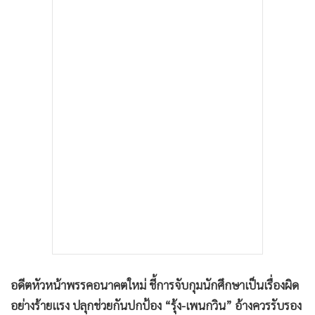
•
เกม
•
วิทยาศาสตร์
•
SMEs
•
หุ้น
•
อินโดจีน
•
กองทุนรวม
•
Celeb Online
•
Factcheck
•
ญี่ปุ่น
•
News1
•
Gotomanager
อดีตหัวหน้าพรรคอนาคตใหม่ ชี้การจับกุมนักศึกษาเป็นเรื่องผิด
อย่างร้ายแรง ปลุกช่วยกันปกป้อง “รุ้ง-เพนกวิน” อ้างควรรับรอง