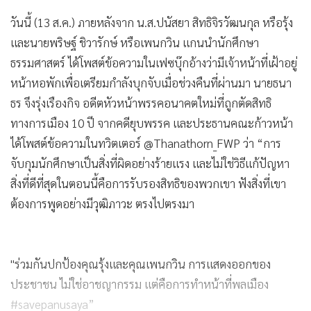
วันนี้ (13 ส.ค.) ภายหลังจาก น.ส.ปนัสยา สิทธิจิรวัฒนกุล หรือรุ้ง
และนายพริษฐ์ ชิวารักษ์ หรือเพนกวิน แกนนำนักศึกษา
ธรรมศาสตร์ ได้โพสต์ข้อความในเฟซบุ๊กอ้างว่ามีเจ้าหน้าที่เฝ้าอยู่
หน้าหอพักเพื่อเตรียมกำลังบุกจับเมื่อช่วงคืนที่ผ่านมา นายธนา
ธร จึงรุ่งเรืองกิจ อดีตหัวหน้าพรรคอนาคตใหม่ที่ถูกตัดสิทธิ
ทางการเมือง 10 ปี จากคดียุบพรรค และประธานคณะก้าวหน้า
ได้โพสต์ข้อความในทวิตเตอร์ @Thanathorn_FWP ว่า “การ
จับกุมนักศึกษาเป็นสิ่งที่ผิดอย่างร้ายแรง และไม่ใช่วิธีแก้ปัญหา
สิ่งที่ดีที่สุดในตอนนี้คือการรับรองสิทธิของพวกเขา ฟังสิ่งที่เขา
ต้องการพูดอย่างมีวุฒิภาวะ ตรงไปตรงมา
"ร่วมกันปกป้องคุณรุ้งและคุณเพนกวิน การแสดงออกของ
ประชาชน ไม่ใช่อาชญากรรม แต่คือการทำหน้าที่พลเมือง
#savepanusaya”