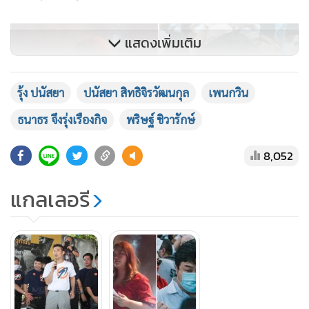
แสดงเพิ่มเติม
รุ้ง ปนัสยา
ปนัสยา สิทธิจิรวัฒนกุล
เพนกวิน
ธนาธร จึงรุ่งเรืองกิจ
พริษฐ์ ชิวารักษ์
8,052
แกลเลอรี
น.ส.ปนัสยา สิทธิจิรวัฒนกุล หรือรุ้ง และนายพริษฐ์ ชิวารักษ์
หรือเพนกวิน (แฟ้มภาพ)
การจับกุมนักศึกษาเป็นสิ่งที่ผิดอย่างร้ายแรง และไม่ใช่
วิธีแก้ปัญหา สิ่งที่ดีที่สุดในตอนนี้คือการรับรองสิทธิ์ของ
พวกเขา ฟังสิ่งที่เขาต้องการพูดอย่างมีวุฒิภาวะ ตรงไป