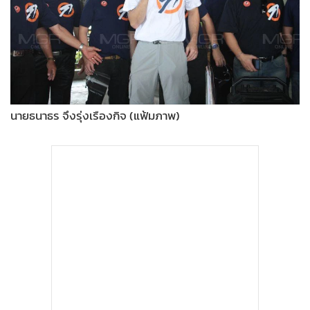
•
Good health & Well-being
•
Green Innovation & SD
•
Management & HR
•
MGR Live
•
Infographic
•
การเมือง
นายธนาธร จึงรุ่งเรืองกิจ (แฟ้มภาพ)
•
ท่องเที่ยว
•
กีฬา
•
ต่างประเทศ
•
Special Scoop
•
เศรษฐกิจ-ธุรกิจ
•
จีน
•
ชุมชน-คุณภาพชีวิต
•
อาชญากรรม
•
Motoring