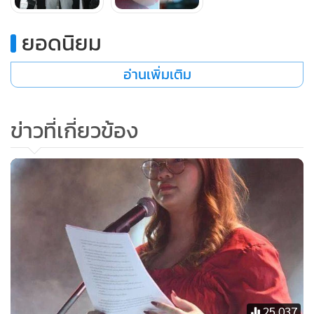
ตรงมา
ยอดนิยม
ร่วมกันปกป้องคุณรุ้งและคุณเพนกวิน การแสดงออก
อ่านเพิ่มเติม
ของประชาชน ไม่ใช่อาชญากรรม แต่คือการทำหน้าที่
พลเมือง
#savepanusaya
— Thanathorn
Juangroongruangkit (@Thanathorn_FWP)
August
ข่าวที่เกี่ยวข้อง
12, 2020
25,037