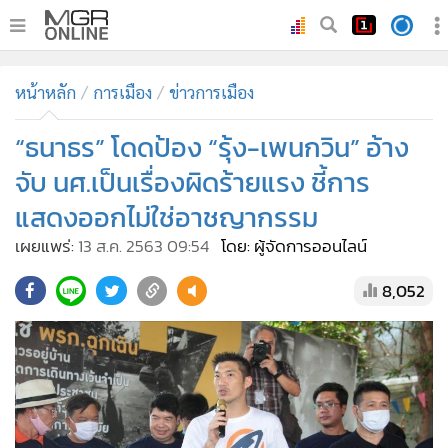
•
หน้าหลัก
หน้าหลัก
การเมือง
ข่าวการเมือง
•
ทันเหตุการณ์
•
“ธนาธร” โดดป้อง “รุ้ง-เพนกวิน” อ้าง
ภาคใต้
•
ภูมิภาค
จับ นศ.เป็นเรื่องผิดร้ายแรง ชี้การ
•
Online Section
แสดงออกไม่ใช่อาชญากรรม
•
บันเทิง
เผยแพร่:
13 ส.ค. 2563 09:54
โดย: ผู้จัดการออนไลน์
•
ผู้จัดการรายวัน
8,052
•
คอลัมนิสต์
•
ละคร
•
CbizReview
•
Cyber BIZ
•
ผู้จัดกวน