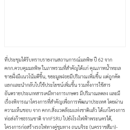
ที่ประชุมได้รับทราบรายงานสถานการณ์มลพิษ ปี 62 จาก
คกก.ควบคุมมลพิษ ในภาพรวมที่สำคัญได้แก่ คุณภาพน้ำทะเล
ชายฝั่งมีแนวโน้มดีขึ้น, ขยะมูลฝอยมีปริมาณเพิ่มขึ้น แต่ถูกคัด
แยกและนำกลับไปใช้ประโยชน์เพิ่มขึ้น รวมทั้งการใช้สาร
อันตรายประเภทสารเคมีทางการเกษตร มีปริมาณลดลง และมี
เรื่องพิจารณาโครงการที่สำคัญเพื่อการพัฒนาประเทศ โดยผ่าน
ความเห็นชอบ จาก คกก.สิ่งแวดล้อมแห่งชาติแล้ว ได้แก่โครงการ
ท่อส่งก๊าซธรรมชาติ จากFSRU ไปยังโรงไฟฟ้าพระนครใต้,
โครงการก่อสร้างรถไฟทางคู่ชุมทาง ถนนจิระ (นครราชสีมา)-