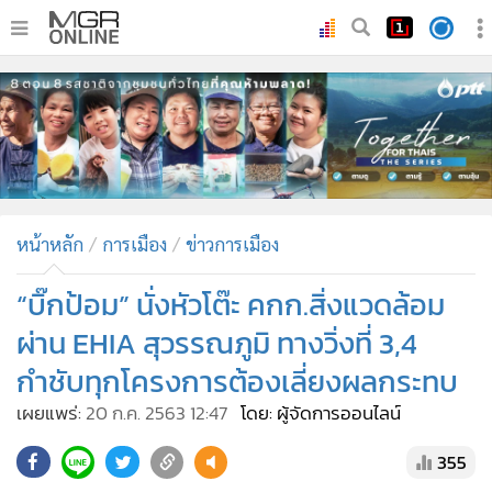
•
หน้าหลัก
•
ทันเหตุการณ์
•
ภาคใต้
•
ภูมิภาค
•
Online Section
หน้าหลัก
การเมือง
ข่าวการเมือง
•
บันเทิง
•
ผู้จัดการรายวัน
“บิ๊กป้อม” นั่งหัวโต๊ะ คกก.สิ่งแวดล้อม
•
คอลัมนิสต์
ผ่าน EHIA สุวรรณภูมิ ทางวิ่งที่ 3,4
•
ละคร
กำชับทุกโครงการต้องเลี่ยงผลกระทบ
•
CbizReview
เผยแพร่:
20 ก.ค. 2563 12:47
โดย: ผู้จัดการออนไลน์
•
Cyber BIZ
•
ผู้จัดกวน
355