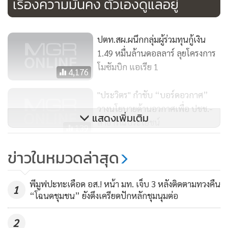
เรื่องความมั่นคง ตัวเองดูแลอยู่
ปตท.สผ.ผนึกกลุ่มผู้ร่วมทุนกู้เงิน
1.49 หมื่นล้านดอลลาร์ ลุยโครงการ
โมซัมบิก แอเรีย 1
4,176
"ประวิตร" กำชับ “บอร์ดอวกาศ”
วางนโยบายด้านอวกาศเพื่อ ปชช.-
แสดงเพิ่มเติม
สาธารณประโยชน์
139
รองนายกฯ กำชับ กก.อวกาศฯ จัดทำ
ข่าวในหมวดล่าสุด
นโยบาย นำเทคโนโลยีอวกาศพัฒนา
ประเทศ
69
พีมูฟปะทะเดือด อส.! หน้า มท. เจ็บ 3 หลังติดตามทวงคืน
1
“โฉนดชุมชน” ยังตึงเครียดปักหลักชุมนุมต่อ
2