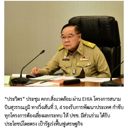
•
Good health & Well-being
•
Green Innovation & SD
•
Management & HR
•
MGR Live
•
Infographic
•
การเมือง
•
ท่องเที่ยว
•
กีฬา
•
ต่างประเทศ
•
Special Scoop
•
เศรษฐกิจ-ธุรกิจ
•
จีน
“ประวิตร” ประชุม คกก.สิ่งแวดล้อม ผ่าน EHIA โครงการสนาม
•
ชุมชน-คุณภาพชีวิต
บินสุวรรณภูมิ ทางวิ่งเส้นที่ 3, 4 รองรับการพัฒนาประเทศ กำชับ
•
อาชญากรรม
ทุกโครงการต้องเลี่ยงผลกระทบ ให้ ปชช. มีส่วนร่วม ได้รับ
ประโยชน์โดยตรง เป้ารัฐเร่งฟื้นฟูเศรษฐกิจ
•
Motoring