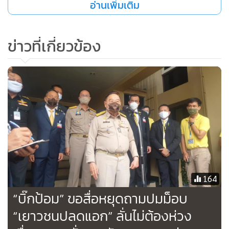
อ่านเพิ่มเติม
ธรรม มุ่งลดผลกระทบต่อประชาชนและสิ่งแวดล้อมอย่างจริงจัง
ต้องให้ประชาชนมีส่วนร่วม ได้รับความพึงพอใจและประโยชน์
โดยตรงเพื่อฟื้นฟูเศรษฐกิจของชาติและนำไปสู่การพัฒนา
ข่าวที่เกี่ยวข้อง
ประเทศอย่างยั่งยืน สอดคล้องกับนโยบายของรัฐบาลต่อไป
164
“บิ๊กป้อม” ขอสื่อหยุดถามปมม็อบ
“เยาวชนปลดแอก” ลั่นไม่ต้องห่วง