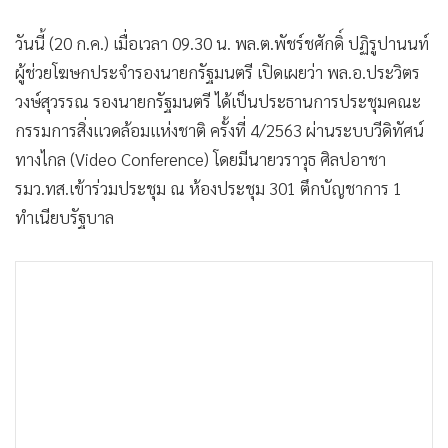
•
เกม
วันนี้ (20 ก.ค.) เมื่อเวลา 09.30 น. พล.ต.พัชร์ชศักดิ์ ปฏิรูปานนท์
•
วิทยาศาสตร์
ผู้ช่วยโฆษกประจำรองนายกรัฐมนตรี เปิดเผยว่า พล.อ.ประวิตร
•
SMEs
วงษ์สุวรรณ รองนายกรัฐมนตรี ได้เป็นประธานการประชุมคณะ
•
หุ้น
กรรมการสิ่งแวดล้อมแห่งชาติ ครั้งที่ 4/2563 ผ่านระบบวีดิทัศน์
•
อินโดจีน
ทางไกล (Video Conference) โดยมีนายวราวุธ ศิลปอาชา
•
กองทุนรวม
รมว.ทส.เข้าร่วมประชุม ณ ห้องประชุม 301 ตึกบัญชาการ 1
•
Celeb Online
ทำเนียบรัฐบาล
•
Factcheck
•
ญี่ปุ่น
•
News1
•
Gotomanager