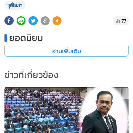
พล.อ.ต.เฉลิมชัย เครืองาม ส.ว.อภิปรายว่า เป็นห่วงการไปตัดงบ
ประมาณจาก 10 หน่วยงานกระทรวงสาธารณสุข 1,400 ล้าน
บาท ซึ่งเป็นงบที่เบิกจ่ายไม่ทันในวันที่ 7 เม.ย. 2563 แต่งบที่ถูก
ตัดไปเหล่านี้ล้วนมีความสำคัญเป็นงบเกี่ยวกับการก่อสร้างอาคาร
ที่พักผู้ป่วย ห้องไอซียู ตึกอุบัติเหตุ อาคารที่พักแพทย์ โรง
พยาบาลต่างๆ เกรงจะมีผลกระทบต่อการให้บริการประชาชน
อยากให้โอนงบเหล่านี้คืนกลับไปให้หน่วยงานต่างๆ ที่ถูกตัดงบ
มา
ทั้งนี้ หลังจากที่ ส.ว.อภิปรายแสดงความเห็นครบทุกคนแล้ว จึงลง
มติเห็นชอบร่าง พ.ร.บ.โอนงบประมาณรายจ่าย พ.ศ. ... ด้วย
คะแนน 214 ต่อ 0 งดออกเสียง 3
วุฒิสภา