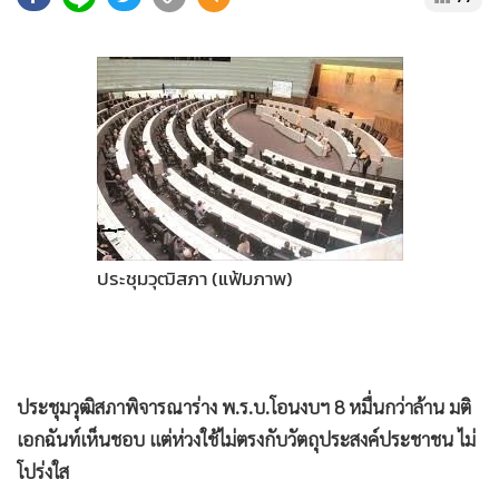
•
Good health & Well-being
•
Green Innovation & SD
•
Management & HR
•
MGR Live
•
Infographic
•
การเมือง
•
ท่องเที่ยว
•
กีฬา
ประชุมวุฒิสภา (แฟ้มภาพ)
•
ต่างประเทศ
•
Special Scoop
•
เศรษฐกิจ-ธุรกิจ
•
จีน
•
ชุมชน-คุณภาพชีวิต
•
อาชญากรรม
•
Motoring