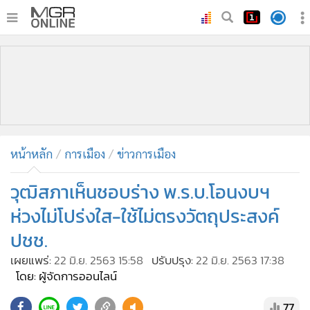
•
หน้าหลัก
•
ทันเหตุการณ์
•
ภาคใต้
•
ภูมิภาค
•
Online Section
หน้าหลัก
การเมือง
ข่าวการเมือง
•
บันเทิง
•
ผู้จัดการรายวัน
วุฒิสภาเห็นชอบร่าง พ.ร.บ.โอนงบฯ
•
คอลัมนิสต์
ห่วงไม่โปร่งใส-ใช้ไม่ตรงวัตถุประสงค์
•
ละคร
ปชช.
•
CbizReview
เผยแพร่:
22 มิ.ย. 2563 15:58
ปรับปรุง:
22 มิ.ย. 2563 17:38
•
Cyber BIZ
โดย: ผู้จัดการออนไลน์
•
ผู้จัดกวน
77