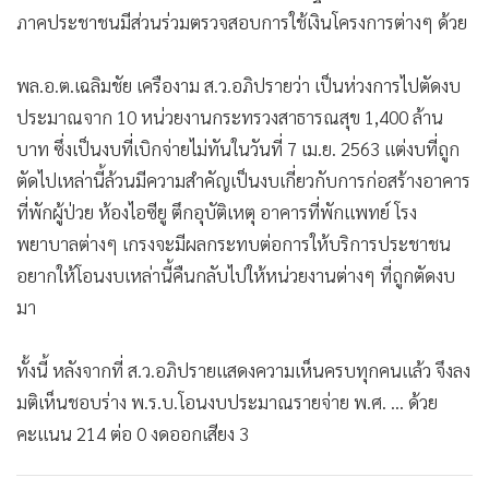
วันนี้ (22 มิ.ย.) ที่ประชุมวุฒิสภาพิจารณาร่าง พ.ร.บ.โอนงบ
ประมาณรายจ่าย พ.ศ. ... วงเงิน 88,452,597,900 บาท ตามที่
สภาผู้แทนราษฎรพิจารณาเสร็จแล้ว โดย ส.ว.ส่วนใหญ่อภิปราย
แสดงความเป็นห่วงเรื่องการนำงบประมาณจากการโอนงบไปใช้
ในโครงการต่างๆ ที่อาจไม่ตรงต่อวัตถุประสงค์ความต้องการของ
ประชาชน และมีความไม่โปร่งใส ตลอดจนการไปตัดงบประมาณ
จากหน่วยงานที่มีความจำเป็นต้องใช้งบประมาณ เช่น นายวันชัย
สอนศิริ สมาชิกวุฒิสภา (ส.ว.) อภิปรายว่า ทุกคนไม่มีใครขัดข้อง
เรื่องการโอนงบประมาณ แต่โครงการต่างๆ ที่จะใช้นั้นมีความ
โปร่งใสหรือไม่ ส่วนมากเอาไปทำถนน ติดกล้องวงจรปิด มีพ่อค้า
นักธุรกิจร่วมมือกัน อยากเพิ่มเติมว่าโครงการต่างๆ ที่จะนำไปใช้
นั้นต้องตรงจุด มีประสิทธิภาพเพื่อประชาชน ให้ชาวบ้านมีส่วน
ร่วมด้วย และอย่าทุจริต รัฐบาลต้องมีท่าทีชัดเจน ใครโกงต้องคอ
ขาดเท่านั้น จึงยับยั้งพวกแร้งลงได้ รวมถึงรัฐบาลควรมีแนวทางดึง
ภาคประชาชนมีส่วนร่วมตรวจสอบการใช้เงินโครงการต่างๆ ด้วย