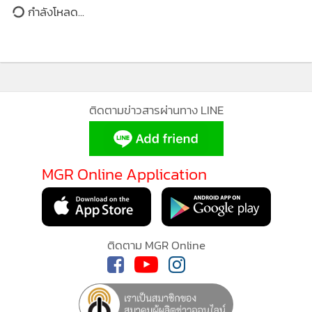
3,421
“ทนายวันชัย” ออกโรงเตือนรัฐบาล
ส.ว.ก็ช่วยไม่ได้ “อยู่ที่ทำตัวของตัวเอง”
มท.1 เผยแจงงบฯ ปี 63 วานนี้ เป็น
ไปด้วยความเรียบร้อย
77
“อนุทิน” ยันนายกฯ ยังไม่แจ้งปรับ
ครม. ระบุ ภท.ไม่มีปัญหา
MGR Online ใช้คุกกี้ (Cookies)
298
MGR Online ใช้คุกกี้ เพื่อจัดการข้อมูลส่วนบุคคล
แสดงเพิ่มเติม
ประสบการณ์คอนเทนต์ที่ดีที่สุดให้กับผู้อ่านบนเว
วุฒิสภาเห็นชอบร่าง พ.ร.บ.โอนงบ
แอพพลิเคชั่น
เงื่อนไขการใช้งานเว็บไซต์
และ
นโย
ประมาณรายจ่าย
กำลังโหลด...
ส่วนบุคคล
113