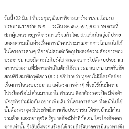
•
เกม
•
วิทยาศาสตร์
•
SMEs
•
หุ้น
•
อินโดจีน
•
กองทุนรวม
•
Celeb Online
•
Factcheck
•
ญี่ปุ่น
•
News1
ประชุมวุฒิสภาพิจารณาร่าง พ.ร.บ.โอนงบฯ 8 หมื่นกว่าล้าน มติ
•
Gotomanager
เอกฉันท์เห็นชอบ แต่ห่วงใช้ไม่ตรงกับวัตถุประสงค์ประชาชน ไม่
โปร่งใส