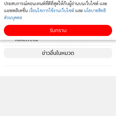
ประสบการณ์คอนเทนต์ที่ดีที่สุดให้กับผู้อ่านบนเว็บไซต์ และ
“โสภณ” เยี่ยม 5 ผู้บาดเจ็บเหตุยิงกราดเทพศิรินทร์นนท์
แอพพลิเคชั่น
เงื่อนไขการใช้งานเว็บไซต์
และ
นโยบายสิทธิ
3
พร้อมไว้อาลัย 2 ผู้เสียชีวิตส่งกำลังใจครอบครัว
ส่วนบุคคล
เฉลยแล้ว! “อนุทิน” โพสต์โต้ “ศิริกัญญา” ปมสู้กับ
รับทราบ
4
กำแพง เอาอย่างไรก็ไม่ลง "วีรยุทธ" ขยายความ กำแพง
คือคอร์รัปชั่น
ข่าวอื่นในหมวด