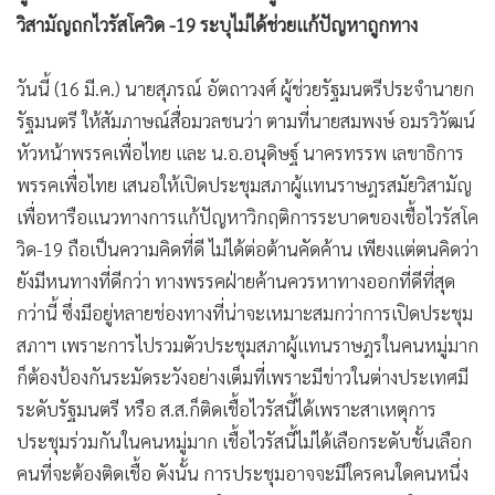
•
เกม
วิสามัญถกไวรัสโควิด -19 ระบุไม่ได้ช่วยแก้ปัญหาถูกทาง
•
วิทยาศาสตร์
•
SMEs
วันนี้ (16 มี.ค.) นายสุภรณ์ อัตถาวงศ์ ผู้ช่วยรัฐมนตรีประจำนายก
รัฐมนตรี ให้สัมภาษณ์สื่อมวลชนว่า ตามที่นายสมพงษ์ อมรวิวัฒน์
•
หุ้น
หัวหน้าพรรคเพื่อไทย และ น.อ.อนุดิษฐ์ นาครทรรพ เลขาธิการ
•
อินโดจีน
พรรคเพื่อไทย เสนอให้เปิดประชุมสภาผู้แทนราษฎรสมัยวิสามัญ
•
กองทุนรวม
เพื่อหารือแนวทางการแก้ปัญหาวิกฤติการระบาดของเชื้อไวรัสโค
•
Celeb Online
วิด-19 ถือเป็นความคิดที่ดี ไม่ได้ต่อต้านคัดค้าน เพียงแต่ตนคิดว่า
•
Factcheck
ยังมีหนทางที่ดีกว่า ทางพรรคฝ่ายค้านควรหาทางออกที่ดีที่สุด
•
ญี่ปุ่น
กว่านี้ ซึ่งมีอยู่หลายช่องทางที่น่าจะเหมาะสมกว่าการเปิดประชุม
•
News1
สภาฯ เพราะการไปรวมตัวประชุมสภาผู้แทนราษฎรในคนหมู่มาก
•
Gotomanager
ก็ต้องป้องกันระมัดระวังอย่างเต็มที่เพราะมีข่าวในต่างประเทศมี
ระดับรัฐมนตรี หรือ ส.ส.ก็ติดเชื้อไวรัสนี้ได้เพราะสาเหตุการ
ประชุมร่วมกันในคนหมู่มาก เชื้อไวรัสนี้ไม่ได้เลือกระดับชั้นเลือก
คนที่จะต้องติดเชื้อ ดังนั้น การประชุมอาจจะมีใครคนใดคนหนึ่ง