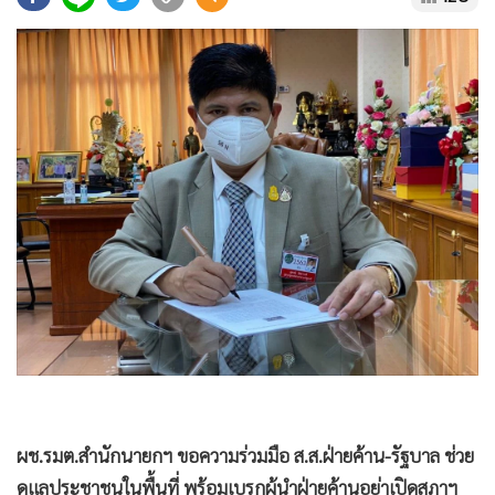
•
Good health & Well-being
•
Green Innovation & SD
•
Management & HR
•
MGR Live
•
Infographic
•
การเมือง
•
ท่องเที่ยว
•
กีฬา
•
ต่างประเทศ
•
Special Scoop
•
เศรษฐกิจ-ธุรกิจ
•
จีน
•
ชุมชน-คุณภาพชีวิต
•
อาชญากรรม
ผช.รมต.สำนักนายกฯ ขอความร่วมมือ ส.ส.ฝ่ายค้าน-รัฐบาล ช่วย
•
Motoring
ดูแลประชาชนในพื้นที่ พร้อมเบรกผู้นำฝ่ายค้านอย่าเปิดสภาฯ