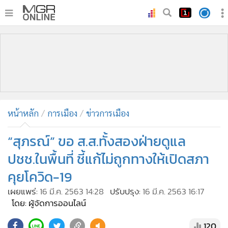
•
หน้าหลัก
•
ทันเหตุการณ์
•
ภาคใต้
•
ภูมิภาค
•
Online Section
หน้าหลัก
การเมือง
ข่าวการเมือง
•
บันเทิง
•
ผู้จัดการรายวัน
“สุภรณ์” ขอ ส.ส.ทั้งสองฝ่ายดูแล
•
คอลัมนิสต์
ปชช.ในพื้นที่ ชี้แก้ไม่ถูกทางให้เปิดสภา
•
ละคร
คุยโควิด-19
•
CbizReview
เผยแพร่:
16 มี.ค. 2563 14:28
ปรับปรุง:
16 มี.ค. 2563 16:17
•
Cyber BIZ
โดย: ผู้จัดการออนไลน์
•
ผู้จัดกวน
120