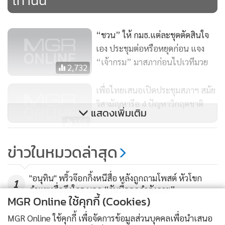
เท่านั้น
“ชวน” ให้ กมธ.แต่ละชุดตัดสินใจ
เอง ประชุมต่อหรือหยุดก่อน แจง
“เจ้ากรม” มาสภาก่อนไปเวทีมวย
2,732
เพื่อไทยเสนอเปิดประชุมสภาฯ สมัย
วิสามัญหารือ 4 ปัญหาวิกฤตชาติ
แสดงเพิ่มเติม
155
“หมอระวี” แนะ “ชวน” หา
ข่าวในหมวดล่าสุด
ทางออก จัดอภิปรายโควิด-19
156
"อนุทิน" พริ้วจ๊อกกิ้งหนีสื่อ หลังถูกถามโพสต์ หัวโขก
1
กำแพงสื่อถึงใคร บอก “วันนี้ออกกำลังกาย”
MGR Online ใช้คุกกี้ (Cookies)
2
MGR Online ใช้คุกกี้ เพื่อจัดการข้อมูลส่วนบุคคลเพื่อนำเสนอ