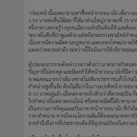
“ก่อนหน้านี้ผมพยายามหาซื้อหน้ากากอนามัย เพื่อวางม
2.50 บาทต่อชิ้นได้เลย ที่ได้มาส่วนใหญ่ราคาตกที่ 15 บ
ครึ่งราคา เพราะรู้ว่าทุกคนมีความจำเป็นต้องใช้ และต้องก
ระบาดในตึกที่เราดูแลด้วย แต่หลังกระทรวงพาณิชย์กำห
เนื่องจากมีความผิดตามกฎหมาย และบทลงโทษแรง จะให้ข
แพงกว่าหลายเท่าตัว ระหว่างนี้จึงเน้นการให้บริการเจลแ
ผู้ประกอบการรายดังกล่าว กล่าวด้วยว่า มาตรการกำหน
ปัญหาที่ไม่ตรงจุด และมีผลทำให้หน้ากากอนามัยที่มีค
ขาดแคลนมากกว่าเดิม เพราะไม่เพียงประชาชนทั่วไปจะไม่ส
จำหน่ายสูงขึ้นอีก ต้องไม่ลืมว่าในภาวะปกติหน้ากากอนาม
8-10 บาทอยู่แล้ว เมื่อกดราคาลงไปต่ำกว่าที่ควรจะเป็น ก็
ไปจำหน่ายในตลาดออนไลน์ หรือตลาดมืดที่ได้ราคามากกว่
เป็นขบวนการกักตุนและปั่นราคาหน้ากากอนามัย ที่กำลั
ราคาจำหน่าย หากยังคงนโยบายเดิมก็ต้องออกมาตรการป้อง
ควรคำนึงถึงการที่ประชาชนต้องใช้อุปกรณ์ป้องกันความป