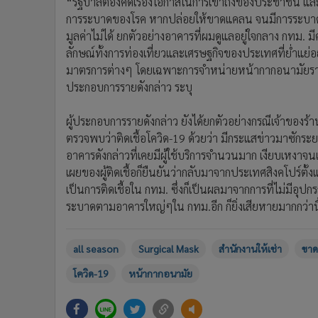
“รัฐบาลต้องคิดเรื่องโอกาสในการเข้าถึงของประชาชน และกา
การระบาดของโรค หากปล่อยให้ขาดแคลน จนมีการระบาดขอ
มูลค่าไม่ได้ ยกตัวอย่างอาคารที่ผมดูแลอยู่ใจกลาง กทม.
ลักษณ์ทั้งการท่องเที่ยวและเศรษฐกิจของประเทศที่ย่ำแย่อ
มาตรการต่างๆ โดยเฉพาะการจำหน่ายหน้ากากอนามัยราคาต
ประกอบการรายดังกล่าว ระบุ
ผู้ประกอบการรายดังกล่าว ยังได้ยกตัวอย่างกรณีเจ้าของร้
ตรวจพบว่าติดเชื้อโควิด-19 ด้วยว่า มีกระแสข่าวมาซักระยะแ
อาคารดังกล่าวที่เคยมีผู้ใช้บริการจำนวนมาก เงียบเหงาจนแท
เผยของผู้ติดเชื้อก็ยืนยันว่ากลับมาจากประเทศสิงคโปร์ตั้
เป็นการติดเชื้อใน กทม. ซึ่งก็เป็นผลมาจากการที่ไม่มีอุปกร
ระบาดตามอาคารใหญ่ๆใน กทม.อีก ก็ยิ่งเสียหายมากกว่านี
all season
Surgical Mask
สำนักงานให้เช่า
ขา
โควิด-19
หน้ากากอนามัย