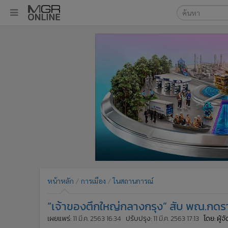
เลือกเครื่องมือท
•
หน้าหลัก
ค้นหา
•
ทันเหตุการณ์
Google
•
ภาคใต้
•
ภูมิภาค
MGR Onl
•
Online Section
ค้นหาขั
•
บันเทิง
•
ผู้จัดการรายวัน
•
คอลัมนิสต์
•
ละคร
•
CbizReview
•
Cyber BIZ
หน้าหลัก
การเมือง
ในสถานการณ์
•
ผู้จัดกวน
“เจ้าของตึกใหญ่กลางกรุง” สับ พณ.กดราคา
•
Good health & Well-being
•
Green Innovation & SD
เผยแพร่:
11 มี.ค. 2563 16:34
ปรับปรุง:
11 มี.ค. 2563 17:13
โดย: ผู้