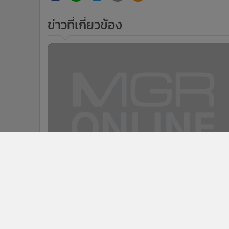
ข่าวที่เกี่ยวข้อง
3
บิดเบือน! รพ.วชิรฯ แจงข่าวห้องผ่าตัด
ขาดแคลนหน้ากากอนามัย