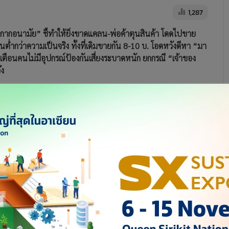
1,287
กากอนามัย” ชี้ทำให้ยิ่งขาดแคลน-พ่อค้าตุนสินค้า โดดไปขาย
ต่ำกว่าความเป็นจริง ทั้งที่เดิมขายกัน 8-10 บ. โอดหวังดีหา “มา
ตือนคนไม่มีอุปกรณ์ป้องกันเสี่ยงระบาดหนัก ยกกรณี “เจ้าของ
๊ง
ร (กกร.) กระทรวงพาณิชย์ ออกประกาศกำหนดราคาจำหน่าย
ระเทศ ไม่เกินชิ้นละ 2.50 บาท ตั้งแต่เมื่อวันที่ 6 มี.ค.ที่ผ่าน