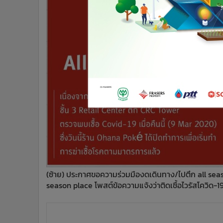
•
อินโดจีน
•
กองทุนรวม
•
Celeb Online
•
Factcheck
•
ญี่ปุ่น
•
News1
•
Gotomanager
(ซ้าย) ประกาศขอความร่วมมืองดเดินทาง/ไปตึก all seas
season place โพสต์ข้อความแจ้งว่าติดเชื้อไวรัสโควิด-1