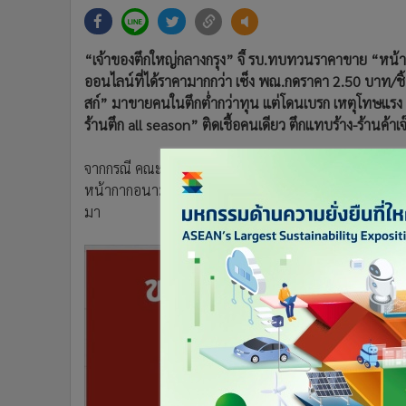
•
Management & HR
•
MGR Live
•
Infographic
“เจ้าของตึกใหญ่กลางกรุง” จี้ รบ.ทบทวนราคาขาย “หน้า
•
การเมือง
ออนไลน์ที่ได้ราคามากกว่า เซ็ง พณ.กดราคา 2.50 บาท/ชิ้น
•
ท่องเที่ยว
สก์” มาขายคนในตึกต่ำกว่าทุน แต่โดนเบรก เหตุโทษแรง เ
ร้านตึก all season” ติดเชื้อคนเดียว ตึกแทบร้าง-ร้านค้าเจ
•
กีฬา
•
ต่างประเทศ
จากกรณี คณะกรรมการกลางว่าด้วยราคาสินค้าและบริกา
•
Special Scoop
หน้ากากอนามัยทางการแพทย์ (Surgical Mask) ที่ผลิตภายในป
•
เศรษฐกิจ-ธุรกิจ
มา
•
จีน
•
ชุมชน-คุณภาพชีวิต
•
อาชญากรรม
•
Motoring
•
เกม
•
วิทยาศาสตร์
•
SMEs
•
หุ้น