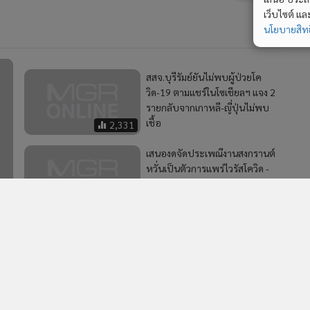
เว็บไซต์ แ
นโยบายสิทธ
สสจ.บุรีรัมย์ยันไม่พบผู้ป่วยโค
วิด-19 ตามแชร์ในโซเชียลฯ แจง 2
รายกลับจากเกาหลี-ญี่ปุ่นไม่พบ
เชื้อ
2,331
เสนองดจัดประเพณีงานสงกรานต์
หวั่นเป็นตัวการแพร่ไวรัสโควิด -
19
19,138
76
BCP เร่งโครงการ Rocket ดัน
EBITDA เพิ่ม 1 พันล้านในปีนี้
331