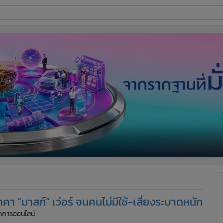
ี่ใช้
ine
้นสูง
 “มาสก์” เว่อร์ จนคนไม่มีใช้-เสี่ยงระบาดหนัก
จัดการออนไลน์