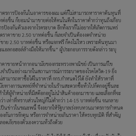
าตรการป้องกันในอาคารของผม แต่ก็ไม่สามารถหาราคาต้นทุนที่
าทต่อชิ้น ก็ยอมนำมาขายต่อให้คนในตึกในราคาต่ำกว่าทุนถึงเกือบ
ารป้องกันตัวเองจากโรคระบาด อีกทั้งเราก็ไม่อยากให้เกิดการแพร่
นดราคาขาย 2.50 บาทต่อชิ้น ก็เลยจำเป็นต้องงดจำหน่าย
าย 2.50 บาทต่อชิ้น หรือแจกฟรี ก็คงไม่ไหว เพราะต้นทุนมา
ละแอลกอฮอล์ล้างมือให้มากขึ้น” ผู้ประกอบการรายดังกล่าว ระบุ
ดราคาขายหน้ากากอนามัยของกระทรวงพาณิชย์ เป็นการแก้ไข
วามจำเป็นอย่างมากในสถานการณ์การระบาดของโรคโควิด-19 ยิ่ง
ามารถหาซื้อได้ในราคาที่ กกร.กำหนดไว้ได้ ยังทำให้ราคาที่
ัยทางการแพทย์ที่จำหน่ายในร้านสะดวกซื้อทั่วไปก็ตกอยู่ชิ้นละ
ทำให้ผู้จำหน่ายที่มีสต๊อกอยู่ไม่นำสินค้าออกมาขาย และเลือกที่จะ
า เท่าที่ทราบส่วนใหญ่ก็ไม่ต่ำกว่า 14-15 บาทต่อชิ้น จนกลาย
งเป็นข่าวในขณะพนี้ จึงอยากให้รัฐบาลเร่งทบทวนมาตรการกำหนด
กันการกักตุน หรือการจำหน่ายเกินราคา ให้ครบทุกมิติ ที่สำคัญ
ลอดภัยของตัวเองความทั่วถึงด้วย