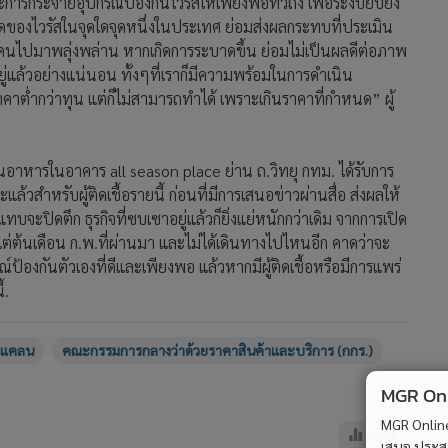
รกระจายอุปกรณ์ป้องกันไวรัสให้เพียงพอทั่วถึง เพื่อระงับยับยั้ง
งไวรัสในจุดใดจุดหนึ่งในประเทศ ย่อมส่งผลกระทบที่ประเมิน
 มีคนไปมาพลุ่งพล่าน หากเกิดการระบาดขึ้น ย่อมไม่เป็นผลดีต่อภาพ
ยู่แล้วอย่างแน่นอน ทั้งๆที่เราก็มีความพร้อมในการดำเนิน
่ำกว่าทุน แต่ก็ไม่สามารถทำได้ เพราะเกินราคาที่กำหนด” ผู้
านอาหารในอาคาร all season place ย่าน ถ.วิทยุ กทม. ได้รับการ
ล้วสำหรับผู้ติดเชื้อรายนี้ ก่อนที่มีการเสนอข่าวผ่านสื่อ ส่งผลให้
บจะปิดตึก ธุรกิจที่ซบเซาอยู่แล้วก็ยิ่งแย่หนักกว่าเดิม จากการเปิด
งแต่ต้นเดือน ก.พ.ที่ผ่านมา และไม่ได้เดินทางไปไหนอีก คาดว่าจะ
ณ์ป้องกันตัวเองที่ดีและเพียงพอ แล้วหากมีผู้ติดเชื้อหรือมีการแพร่
้.
ดแคลน
คณะกรรมการกลางว่าด้วยราคาสินค้าและบริการ (กกร.)
MGR Onli
MGR Online 
1,287
เสนอ ประสบก