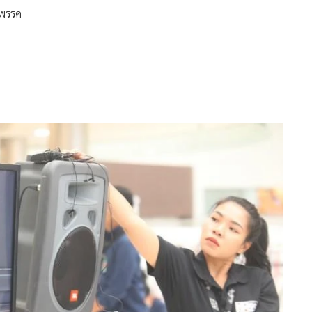
รพรรค