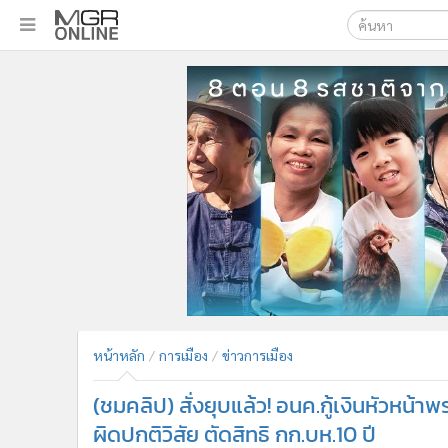
เลือกเครื่องมือท
•
หน้าหลัก
ค้นหา
•
ทันเหตุการณ์
Google
•
ภาคใต้
•
ภูมิภาค
MGR Onl
•
Online Section
ค้นหาขั
•
บันเทิง
•
ผู้จัดการรายวัน
•
คอลัมนิสต์
•
ละคร
•
CbizReview
•
Cyber BIZ
หน้าหลัก
การเมือง
ข่าวการเมือง
•
ผู้จัดกวน
(ชมคลิป) สั่งยุบแล้ว! อนค.กู้เงินหัวหน้
•
Good health & Well-being
•
Green Innovation & SD
ผิดปกติวิสัย ตัดสิทธิ กก.บห.10 ปี