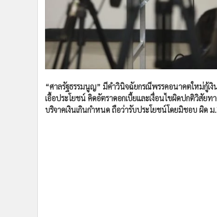
•
อินโดจีน
•
กองทุนรวม
•
Celeb Online
•
Factcheck
•
ญี่ปุ่น
•
News1
“ศาลรัฐธรรมนูญ” มีคำวินิจฉัยกรณีพรรคอนาคตใหม่กู้เ
•
Gotomanager
เอื้อประโยชน์ คิดอัตราดอกเบี้ยและเงื่อนไขผิดปกติวิสัยท
บริจาคเงินเกินกำหนด ถือว่ารับประโยชน์โดยมิชอบ ผิด ม.