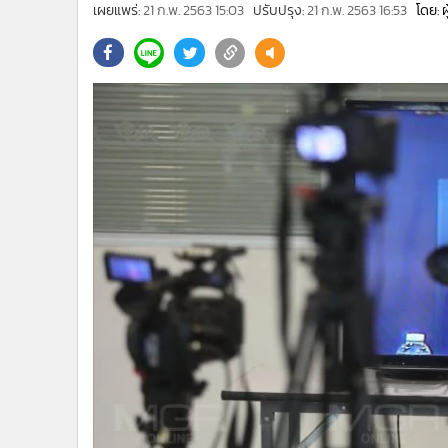
•
Management & HR
เผยแพร่:
21 ก.พ. 2563 15:03
ปรับปรุง:
21 ก.พ. 2563 16:53
โดย: 
•
MGR Live
•
Infographic
•
การเมือง
•
ท่องเที่ยว
•
กีฬา
•
ต่างประเทศ
•
Special Scoop
•
เศรษฐกิจ-ธุรกิจ
•
จีน
•
ชุมชน-คุณภาพชีวิต
•
อาชญากรรม
•
Motoring
•
เกม
•
วิทยาศาสตร์
•
SMEs
•
หุ้น