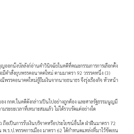
ญออกนั่งบัลลังก์อ่านคำวินิจฉัยในคดีที่คณะกรรมการการเลือกตั้ง
พื่อมีคำสั่งยุบพรรคอนาคตใหม่ ตามมาตรา 92 วรรรคหนึ่ง (3)
พรรคอนาคตใหม่กู้ยืมเงินจากนายธนาธร จึงรุ่งเรืองกิจ หัวหน้า
้องของ กกต.ในคดีดังกล่าวเป็นไปอย่างถูกต้อง และศาลรัฐธรรมนูญมี
ี้ตามระยะเวลาที่เหมาะสมแล้ว ไม่ได้รวบรัดแต่อย่างใด
ถือเป็นการรับเงินบริจาคหรือประโยชน์อื่นใด ฝ่าฝืนมาตรา 72
ั้น พ.ร.ป.พรรคการเมือง มาตรา 62 ได้กำหนดแหล่งที่มาไว้ชัดเจน