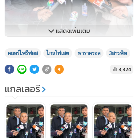
แสดงเพิ่มเติม
คลอร์ไพรีฟอส
ไกลโฟเสต
พาราควอต
3สารพิษ
4,424
แกลเลอรี