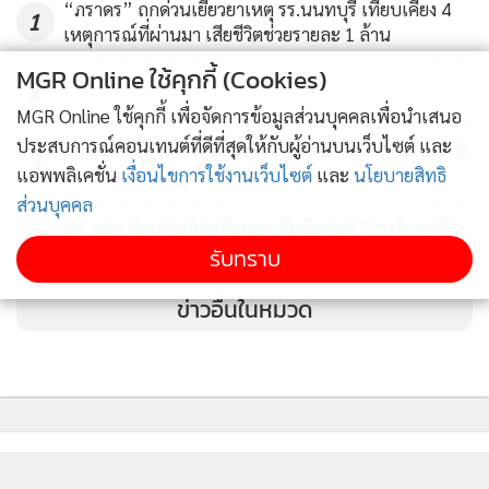
“ภราดร” ถกด่วนเยียวยาเหตุ รร.นนทบุรี เทียบเคียง 4
1
เหตุการณ์ที่ผ่านมา เสียชีวิตช่วยรายละ 1 ล้าน
MGR Online ใช้คุกกี้ (Cookies)
2
MGR Online ใช้คุกกี้ เพื่อจัดการข้อมูลส่วนบุคคลเพื่อนำเสนอ
ประสบการณ์คอนเทนต์ที่ดีที่สุดให้กับผู้อ่านบนเว็บไซต์ และ
นายกฯ ลงดูจุดกราดยิง สั่งตั้งด่านตรวจปืนทั่วประเทศ ปิด
3
ช่อง ปชช.พกอาวุธในที่สาธารณะ
แอพพลิเคชั่น
เงื่อนไขการใช้งานเว็บไซต์
และ
นโยบายสิทธิ
ส่วนบุคคล
ปธ.วุฒิฯ ต้อนรับผู้นำเมียนมา ดันสัมพันธ์ 2 ชาติ การค้า
4
มั่นคง แก้ผิด กม.-ปัญหาธรรมชาติ รับปากเดินหน้า ปชต.
รับทราบ
ข่าวอื่นในหมวด
ติดตามข่าวสารผ่านทาง LINE