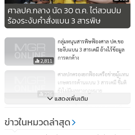
ศาลปค.กลาง นัด 30 ต.ค. ไต่สวนปม
ร้องระงับคำสั่งแบน 3 สารพิษ
กลุ่มหนุนสารพิษฟ้องศาล ปค.ขอ
ระงับแบน 3 สารเคมี อ้างไร้ข้อมูล
การตกค้าง
2,811
ศาลปกครองยกฟ้องเครือข่ายผู้แทน
เกษตรกรค้านแบน 3 สารเคมี ชี้มติ
ยังไม่มีผลทางกฎหมาย
226
แสดงเพิ่มเติม
"อนุทิน"ย้ำจุดยืนแบน 3 สารเคมี
อันตราย ไม่ขยายเวลา ยืนยันทำเพื่อ
ข่าวในหมวดล่าสุด
ประชาชน
94