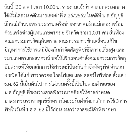
วันนี้ (30 ต.ค.) เวลา 10.00 น. รายงานแจ้งว่า ศาลปกครองกลาง
ได้เริ่มไต่สวน คดีหมายเลขดำที่ ส.26/2562 ในคดีที่ น.ส.อัญชุลี
ลักษณ์อำนวยพร ประธานเครือข่ายอาสาคนรักแม่กลอง พร้อม
ด้วยเครือข่ายผู้แทนเกษตรกร 6 จังหวัด รวม 1,091 คน ยื่นฟ้อง
คณะกรรมการวัตถุอันตราย คณะกรรมการขับเคลื่อนแก้ไข
ปัญหาการใช้สารเคมีป้องกันกำจัดศัตรูพืชที่มีความเสี่ยงสูง และ
รมว.เกษตรและสหกรณ์ ขอให้เพิกถอนคำสั่งคณะกรรมการวัตถุ
อันตรายที่ให้ยกเลิกการใช้สารเคมีป้องกันกำจัดศัตรูพืช จำนวน
3 ชนิด ได้แก่ พาราควอต ไกลโฟเสต และ คลอร์ไพรีฟอส ตั้งแต่ 1
ธ.ค. 62 นี้เป็นต้นไป การไต่สวนครัั้งนี้เป็นไปตามคำขอของ
น.ส.อัญชุลี ที่ระหว่างศาลพิจารณาคดีขอให้ศาลกำหนด
มาตรการบรรเทาทุกข์ชั่วคราวโดยระงับคำสั่งยกเลิกการใช้ 3 สาร
พิษในวันที่ 1 ธ.ค. 62 นี้ไว้ก่อน จนกว่าศาลจะมีคำพิพากษา