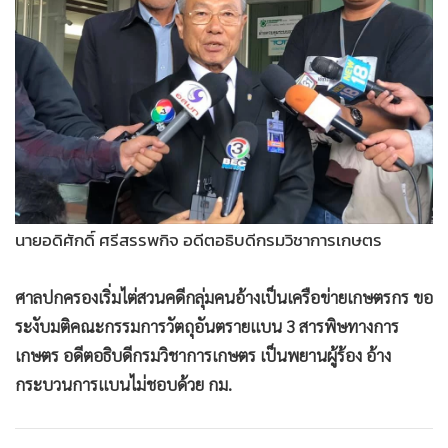
•
Good health & Well-being
•
Green Innovation & SD
•
Management & HR
•
MGR Live
•
Infographic
•
การเมือง
•
ท่องเที่ยว
•
กีฬา
นายอดิศักดิ์ ศรีสรรพกิจ อดีตอธิบดีกรมวิชาการเกษตร
•
ต่างประเทศ
•
Special Scoop
ศาลปกครองเริ่มไต่สวนคดีกลุ่มคนอ้างเป็นเครือข่ายเกษตรกร ขอ
•
เศรษฐกิจ-ธุรกิจ
ระงับมติคณะกรรมการวัตถุอันตรายแบน 3 สารพิษทางการ
•
จีน
เกษตร อดีตอธิบดีกรมวิชาการเกษตร เป็นพยานผู้ร้อง อ้าง
•
ชุมชน-คุณภาพชีวิต
กระบวนการแบนไม่ชอบด้วย กม.
•
อาชญากรรม
•
Motoring