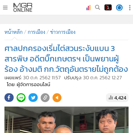
•
หน้าหลัก
•
หน้าหลัก
ทันเหตุการณ์
การเมือง
ข่าวการเมือง
•
ภาคใต้
ศาลปกครองเริ่มไต่สวนระงับแบน 3
•
ภูมิภาค
สารพิษ อดีตบิ๊กเกษตรฯ เป็นพยานผู้
•
Online Section
ร้อง อ้างมติ กก.วัตถุอันตรายไม่ถูกต้อง
•
บันเทิง
เผยแพร่:
30 ต.ค. 2562 11:57
ปรับปรุง:
30 ต.ค. 2562 12:27
•
ผู้จัดการรายวัน
โดย: ผู้จัดการออนไลน์
•
คอลัมนิสต์
•
ละคร
4,424
•
CbizReview
•
Cyber BIZ
•
ผู้จัดกวน