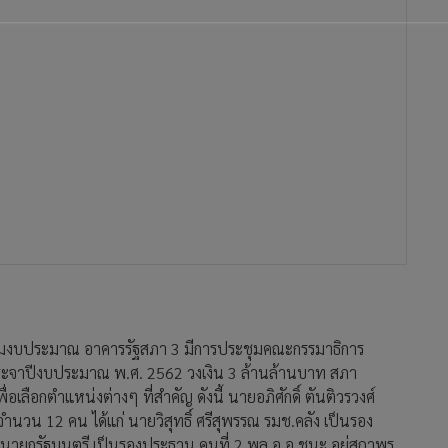
องประชุมงบประมาณ อาคารรัฐสภา 3 มีการประชุมคณะกรรมาธิการ
ระจาปีงบประมาณ พ.ศ. 2562 วงเงิน 3 ล้านล้านบาท สภา
่อเลือกตำแหน่งต่างๆ ที่สำคัญ ดังนี้ นายอภิศักดิ์ ตันติวรวงศ์
นวน 12 คน ได้แก่ นายวิสุทธิ์ ศรีสุพรรณ รมช.คลัง เป็นรอง
กนายกรัฐมนตรี เป็นรองประธาน คนที่ 2 พล.อ.อ.ชนะ อยู่สถาพร