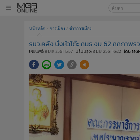
เลือกเครื่องมือท
•
หน้าหลัก
หน้าหลัก
การเมือง
ข่าวการเมือง
ค้นหา
•
ทันเหตุการณ์
Google
•
ภาคใต้
รมว.คลัง นั่งหัวโต๊ะ กมธ.งบ 62 ถกภาพ
•
ภูมิภาค
MGR Onl
เผยแพร่:
8 มิ.ย. 2561 15:57
ปรับปรุง:
8 มิ.ย. 2561 16:22
โดย: MG
•
Online Section
ค้นหาขั
•
บันเทิง
•
ผู้จัดการรายวัน
•
คอลัมนิสต์
•
ละคร
•
CbizReview
•
Cyber BIZ
•
ผู้จัดกวน
•
Good health & Well-being
•
Green Innovation & SD