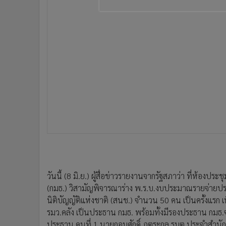
•
อินโดจีน
•
กองทุนรวม
•
Celeb Online
•
Factcheck
•
ญี่ปุ่น
•
News1
•
Gotomanager
วันนี้ (8 มิ.ย.) ผู้สื่อข่าวรายงานจากรัฐสภาว่า ที่ห้
(กมธ.) วิสามัญพิจารณาร่าง พ.ร.บ.งบประมาณรายจ่ายป
นิติบัญญัติแห่งชาติ (สนช.) จำนวน 50 คน เป็นครั้งแรก เพื
รมว.คลัง เป็นประธาน กมธ. พร้อมทั้งมีรองประธาน กมธ.จำ
ประธาน คนที่ 1 นายกอบศักดิ์ ภูตระกูล รมต.ประจำสำนั