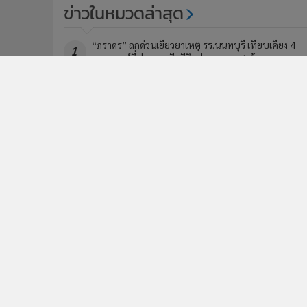
ข่าวในหมวดล่าสุด
“ภราดร” ถกด่วนเยียวยาเหตุ รร.นนทบุรี เทียบเคียง 4
1
เหตุการณ์ที่ผ่านมา เสียชีวิตช่วยรายละ 1 ล้าน
นายกฯ ลงดูจุดกราดยิง สั่งตั้งด่านตรวจปืนทั่วประเทศ ปิ
3
ช่อง ปชช.พกอาวุธในที่สาธารณะ
ข่า
ติดตามข่าวสารผ่านทาง LIN