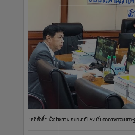
•
Management & HR
•
MGR Live
•
Infographic
•
การเมือง
•
ท่องเที่ยว
•
กีฬา
•
ต่างประเทศ
•
Special Scoop
•
เศรษฐกิจ-ธุรกิจ
•
จีน
•
ชุมชน-คุณภาพชีวิต
•
อาชญากรรม
•
Motoring
•
เกม
•
วิทยาศาสตร์
“อภิศักดิ์” นั่งประธาน กมธ.งบปี 62 เริ่มถกภาพรวมเศรษฐก
•
SMEs
•
หุ้น