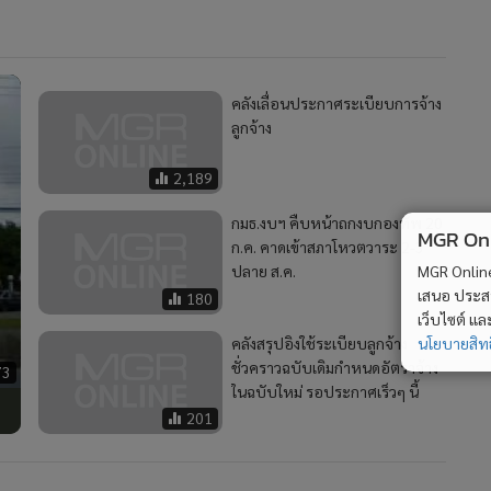
คลังเลื่อนประกาศระเบียบการจ้าง
ลูกจ้าง
2,189
กมธ.งบฯ คืบหน้าถกงบกองทัพ 20
MGR Onli
ก.ค. คาดเข้าสภาโหวตวาระ 2-3
ปลาย ส.ค.
MGR Online 
เสนอ ประสบก
180
เว็บไซต์ แ
คลังสรุปอิงใช้ระเบียบลูกจ้าง
นโยบายสิทธ
ชั่วคราวฉบับเดิมกำหนดอัตราจ้าง
73
ในฉบับใหม่ รอประกาศเร็วๆ นี้
201